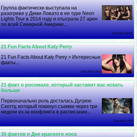
Группа фактически выступала на
разогреве у Деми Ловато в ее туре Neon
Lights Tour в 2014 году и отыграла 27 арен
по всей Северной Америке...
27 06 2026 18:27:58
21 Fun Facts About Katy Perry
21 Fun Facts About Katy Perry > Интересные
факты...
26 06 2026 12:59:52
21 факт о росомахе, который заставит вас искать
больше
Первоначально роль досталась Дугрею
Скотту, который покинул съемки через три
недели из-за конфликта в расписании...
25 06 2026 6:39:20
30 фактов о Дне красного носа