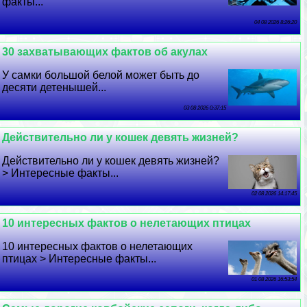
факты...
04 08 2026 8:26:20
30 захватывающих фактов об акулах
У самки большой белой может быть до
десяти детенышей...
03 08 2026 0:37:15
Действительно ли у кошек девять жизней?
Действительно ли у кошек девять жизней?
> Интересные факты...
02 08 2026 14:17:45
10 интересных фактов о нелетающих птицах
10 интересных фактов о нелетающих
птицах > Интересные факты...
01 08 2026 16:53:54