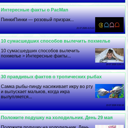
Интересные факты о PacMan
ПинкиПинки — розовый призpaк...
21 07 2026 4:15:23
10 cyмacшедших способов вылечить похмелье
10 cyмacшедших способов вылечить
похмелье > Интересные факты...
20 07 2026 3:24:13
30 правдивых фактов о тропических рыбах
Самка рыбы-пинду насиживает икру во рту
и выпускает мальков, когда икра
вылупляется...
19 07 2026 9:52:18
Положите подушку на холодильник. День 29 мая
Положите подушку на холодильник. День