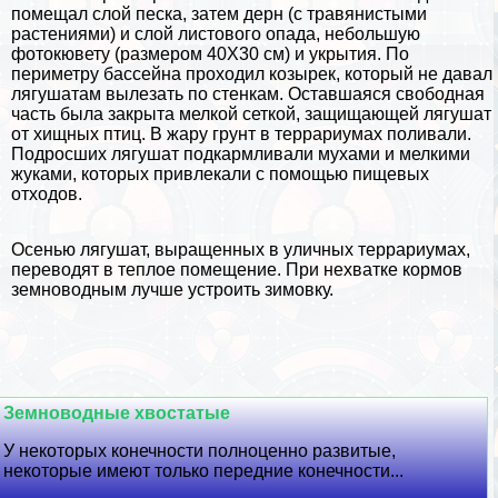
помещал слой песка, затем дерн (с травянистыми
растениями) и слой листового опада, небольшую
фотокювету (размером 40X30 см) и укрытия. По
периметру бассейна проходил козырек, который не давал
лягушатам вылезать по стенкам. Оставшаяся свободная
часть была закрыта мелкой сеткой, защищающей лягушат
от хищных птиц. В жару грунт в террариумах поливали.
Подросших лягушат подкармливали мухами и мелкими
жуками, которых привлекали с помощью пищевых
отходов.
Осенью лягушат, выращенных в уличных террариумах,
переводят в теплое помещение. При нехватке кормов
земноводным лучше устроить зимовку.
Земноводные хвостатые
У некоторых конечности полноценно развитые,
некоторые имеют только передние конечности...