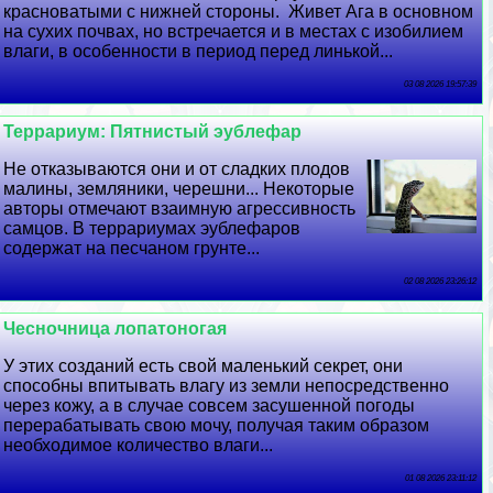
красноватыми с нижней стороны. Живет Ага в основном
на сухих почвах, но встречается и в местах с изобилием
влаги, в особенности в период перед линькой...
03 08 2026 19:57:39
Террариум: Пятнистый эублефар
Не отказываются они и от сладких плодов
малины, земляники, черешни... Некоторые
авторы отмечают взаимную агрессивность
самцов. В террариумах эублефаров
содержат на песчаном грунте...
02 08 2026 23:26:12
Чесночница лопатоногая
У этих созданий есть свой маленький секрет, они
способны впитывать влагу из земли непосредственно
через кожу, а в случае совсем засушенной погоды
переpaбатывать свою мочу, получая таким образом
необходимое количество влаги...
01 08 2026 23:11:12