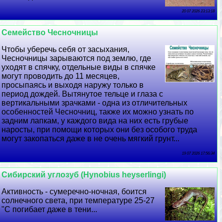
20 07 2026 23:13:18
Семейство Чесночницы
Чтобы уберечь себя от засыхания,
Чесночницы зарываются под землю, где
уходят в спячку, отдельные виды в спячке
могут проводить до 11 месяцев,
просыпаясь и выходя наружу только в
период дождей. Вытянутое тельце и глаза с
вертикальными зрачками - одна из отличительных
особенностей Чесночниц, также их можно узнать по
задним лапкам, у каждого вида на них есть грубые
наросты, при помощи которых они без особого труда
могут закопаться даже в не очень мягкий грунт...
19 07 2026 17:56:34
Сибирский углозуб (Hynobius heyserlingi)
Активность - сумеречно-ночная, боится
солнечного света, при температуре 25-27
"С погибает даже в тени...