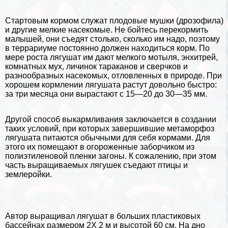
Стартовым кормом служат плодовые мушки (дрозофила)
и другие мелкие насекомые. Не бойтесь перекормить
малышей, они съедят столько, сколько им надо, поэтому
в террариуме постоянно должен находиться корм. По
мере роста лягушат им дают мелкого мотыля, энхитрей,
комнатных мух, личинок таpaканов и сверчков и
разнообразных насекомых, отловленных в природе. При
хорошем кормлении лягушата растут довольно быстро:
за три месяца они вырастают с 15—20 до 30—35 мм.
Другой способ выкармливания заключается в создании
таких условий, при которых завершившие метаморфоз
лягушата питаются обычными для себя кормами. Для
этого их помещают в огороженные заборчиком из
полиэтиленовой пленки загоны. К сожалению, при этом
часть выращиваемых лягушек съедают птицы и
землеройки.
Автор выращивал лягушат в больших пластиковых
бассейнах размером 2Х 2 м и высотой 60 см. На дно