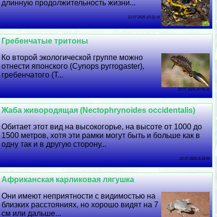
длинную продолжительность жизни...
23 07 2026 10:32:16
Гребенчатые тритоны
Ко второй экологической группе можно
отнести японского (Cynops ругrogaster),
гребенчатого (Т...
22 07 2026 20:56:32
Жаба живородящая (Nectophrynoides occidentalis)
Обитает этот вид на высокогорье, на высоте от 1000 до
1500 метров, хотя эти рамки могут быть и больше как в
одну так и в другую сторону...
21 07 2026 8:34:50
Африканская карликовая лягушка
Они имеют неприятности с видимостью на
близких расстояниях, но хорошо видят на 7
см или дальше...