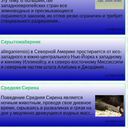
эту тему. В большинстве
западноевропейских стран все
земноводные и пресмыкающиеся
охраняются законом, их отлов резко ограничен и требует
специального разрешения...
12 07 2026 10:23:17
Скрытожаберник
alleganiensis) в Северной Америке простирается от юго-
западного и южно-центрального Нью-Йорка к западному
и южному Иллинойсу, и к северо-восточному Миссиссипи
и северным частям штата Алабама и Джорджия...
11 07 2026 21:55:46
Средняя Сирена
Поведение Средняя Сирена является
ночным животным, проводя свое дневное
время, скрываясь в развалинах и грязи на
дне у медленно движущихся водных масс...
10 07 2026 21:18:27