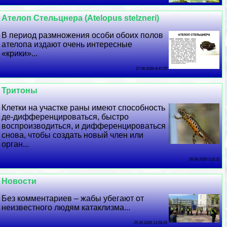
Ателоп Стельцнера (Atelopus stelzneri)
В период размножения особи обоих полов
ателопа издают очень интересные
«крики»...
27 06 2026 8:47:25
Тритоны
Клетки на участке раны имеют способность
де-дифференцироваться, быстро
воспроизводиться, и дифференцироваться
снова, чтобы создать новый члeн или
орган...
26 06 2026 3:11:11
Новости
Без комментариев – жабы убегают от
неизвестного людям катаклизма...
25 06 2026 13:56:31