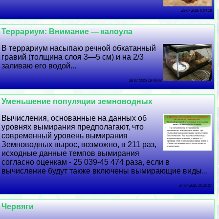
29 07 2026 0:24:19
Террариум: Внимание — калоула
В террариум насыпаю речной обкатанный
гравий (толщина слоя 3—5 см) и на 2/3
заливаю его водой...
28 07 2026 19:48:48
Уменьшение популяции земноводных
Вычисления, основанные на данных об
уровнях вымирания предполагают, что
современный уровень вымирания
Земноводных вырос, возможно, в 211 раз,
исходные данные темпов вымирания
согласно оценкам - 25 039-45 474 раза, если в
вычисление будут также включены вымирающие виды...
27 07 2026 10:32:27
Червяги