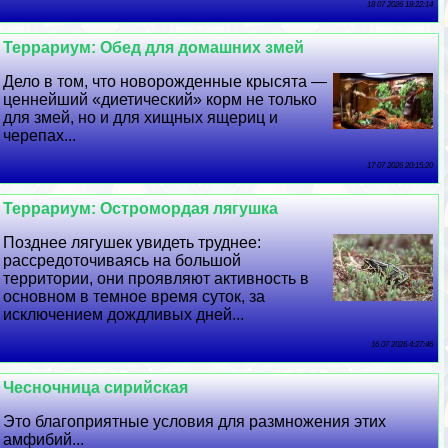
18 07 2026 18:22:14
Террариум: Обед для домашних змей
Дело в том, что новорожденные крысята —
ценнейший «диетический» корм не только
для змей, но и для хищных ящериц и
черепах...
17 07 2026 20:15:20
Террариум: Остромордая лягушка
Позднее лягушек увидеть труднее:
рассредоточиваясь на большой
территории, они проявляют активность в
основном в темное время суток, за
исключением дождливых дней...
16 07 2026 4:27:46
Чесночница сирийская
Это благоприятные условия для размножения этих
амфибий...