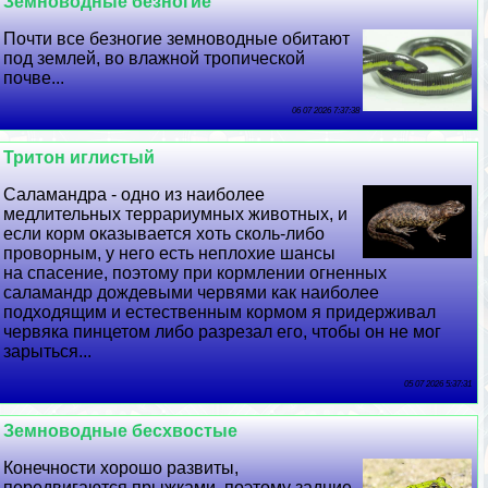
Земноводные безногие
Почти все безногие земноводные обитают
под землей, во влажной тропической
почве...
06 07 2026 7:37:38
Тритон иглистый
Саламaндра - одно из наиболее
медлительных террариумных животных, и
если корм оказывается хоть сколь-либо
проворным, у него есть неплохие шансы
на спасение, поэтому при кормлении огненных
саламaндр дождевыми червями как наиболее
подходящим и естественным кормом я придерживал
червяка пинцетом либо разрезал его, чтобы он не мог
зарыться...
05 07 2026 5:37:31
Земноводные бесхвостые
Конечности хорошо развиты,
передвигаются прыжками, поэтому задние