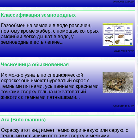
06 08 2026 22:54:10
Классификация земноводных
Газообмен на земле и в воде различен,
поэтому кроме жабер, с помощью которых
амфибии легко дышат в воде, у
земноводные есть легкие...
05 08 2026 2:57:37
Чесночница обыкновенная
Их можно узнать по специфической
окраске: они имеют буроватый окрас с
темными пятнами, усыпанными красными
точками сверху тельца и желтоватый
животик с темными пятнышками...
04 08 2026 12:34:17
Ага (Bufo marinus)
Окраску этот вид имеет темно коричневую или серую, с
темными большими пятнами сверху и мелкими