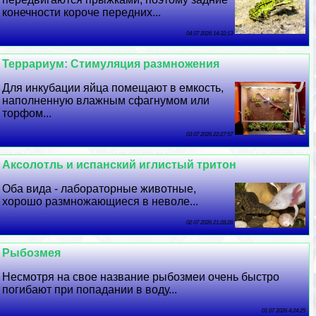
конечности короче передних...
04 07 2026 14:32:13
Террариум: Стимуляция размножения
Для инкубации яйца помещают в емкость,
наполненную влажным сфагнумом или
торфом...
03 07 2026 22:27:57
Аксолотль и испанский иглистый тритон
Оба вида - лабораторные животные,
хорошо размножающиеся в неволе...
02 07 2026 21:28:28
Рыбозмея
Несмотря на свое название рыбозмеи очень быстро
погибают при попадании в воду...
01 07 2026 4:24:25