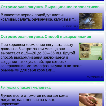
Остромордая лягушка. Выращивание головастиков
В качестве первой подойдут листья
крапивы, салата, одуванчика, капусты и т...
31 07 2026 5:33:19
Остромордая лягушка. Способ выкармливания
При хорошем кормлении лягушата растут
довольно быстро: за три месяца они
вырастают с 15—20 до 30—35 мм. Другой
способ выкармливания заключается в
создании таких условий, при которых
завершившие метаморфоз лягушата питаются
обычными для себя кормами...
30 07 2026 11:36:28
Лягушка спасает человека
Лучше всего от ожогов помогает кожа
лягушки, наложенная на место
поражения...