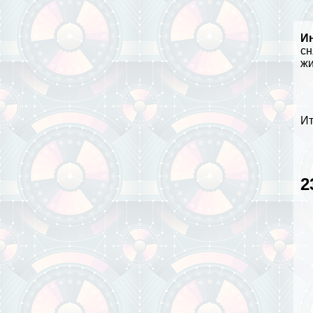
И
сн
жи
Ит
2