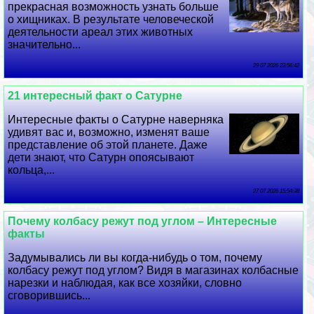
прекрасная возможность узнать больше
о хищниках. В результате человеческой
деятельности ареал этих животных
значительно...
29 07 2026 23:56:42
21 интересный факт о Сатурне
Интересные факты о Сатурне наверняка
удивят вас и, возможно, изменят ваше
представление об этой планете. Даже
дети знают, что Сатурн опоясывают
кольца,...
27 07 2026 15:54:38
Почему колбасу режут под углом – Интересные
факты
Задумывались ли вы когда-нибудь о том, почему
колбасу режут под углом? Видя в магазинах колбасные
нарезки и наблюдая, как все хозяйки, словно
сговорившись...