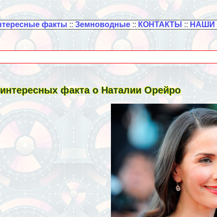
нтересные факты
::
Земноводные
::
КОНТАКТЫ
::
НАШИ
 интересных факта о Наталии Орейро