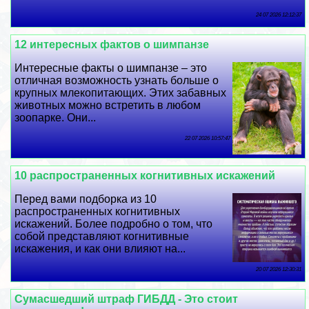
24 07 2026 12:12:37
12 интересных фактов о шимпанзе
Интересные факты о шимпанзе – это
отличная возможность узнать больше о
крупных млекопитающих. Этих забавных
животных можно встретить в любом
зоопарке. Они...
22 07 2026 10:57:47
10 распространенных когнитивных искажений
Перед вами подборка из 10
распространенных когнитивных
искажений. Более подробно о том, что
собой представляют когнитивные
искажения, и как они влияют на...
20 07 2026 12:30:31
Cyмacшедший штраф ГИБДД - Это стоит