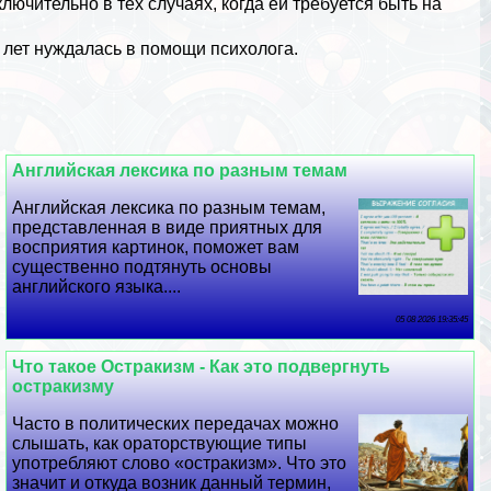
лючительно в тех случаях, когда ей требуется быть на
 лет нуждалась в помощи психолога.
Английская лексика по разным темам
Английская лексика по разным темам,
представленная в виде приятных для
восприятия картинок, поможет вам
существенно подтянуть основы
английского языка....
05 08 2026 19:35:45
Что такое Остpaкизм - Как это подвергнуть
остpaкизму
Часто в политических передачах можно
слышать, как ораторствующие типы
употрeбляют слово «остpaкизм». Что это
значит и откуда возник данный термин,