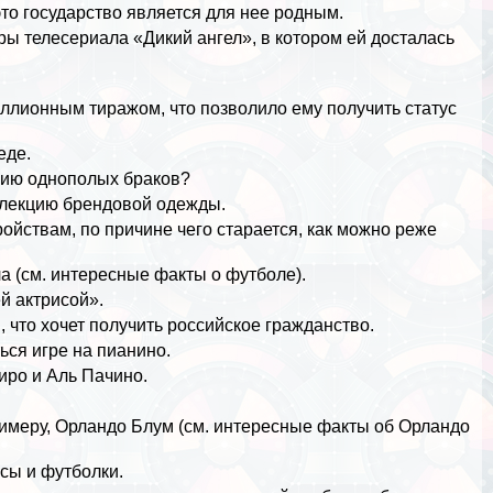
это государство является для нее родным.
ы телесериала «Дикий ангел», в котором ей досталась
лионным тиражом, что позволило ему получить статус
еде.
ению однополых бpaков?
оллекцию брендовой одежды.
ойствам, по причине чего старается, как можно реже
а (см.
интересные факты о футболе
).
й актрисой».
, что хочет получить российское гражданство.
ься игре на пианино.
ро и Аль Пачино.
римеру, Орландо Блум (см.
интересные факты об Орландо
нсы
и футболки.