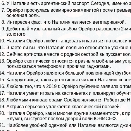
У Наталии есть
аргентинский
паспорт. Сегодня, именно 
Орейро проснулась всемирно знаменитой после премьер
основная роль.
Интересен факт, что Наталия является вегетарианкой.
Дебютный музыкальный альбом Орейро разошелся 2-мил
золотого.
Наталия Орейро любит танцевать и кататься на велосип
Знаете ли вы, что Наталия лояльно относится к узакон
Сейчас артистка вместе с родной сестрой выпускает к
Орейро скептически относится к разным мобильным устр
пользоваться телефоном и прочими гаджетами.
Наталия Орейро является большой поклонницей футбол
Как уругвайцы, так и аргентинцы считают Наталию «свое
Любопытно, что в 2019 г. Орейро публично заявила о том
Наталия умеет играть на кастаньетах и планирует обучит
Любимыми киноактерами Орейро являются Роберт де Ни
Актриса серьезно увлекается классической поэзией.
Наталия Орейро, как и многие другие знаменитости, к п
Блуме
), выступает послом доброй воли ЮНИСЕФ.
Наиболее удобной одеждой для Наталии являются
джи