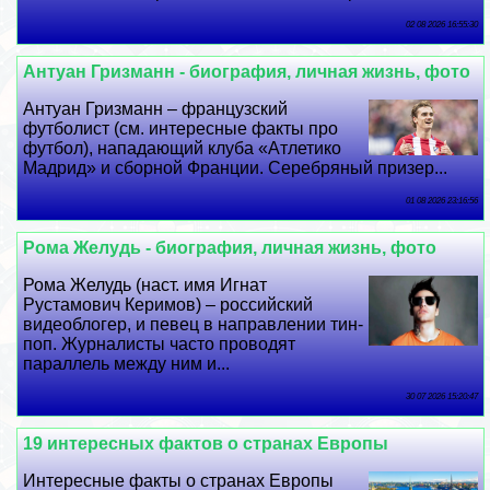
02 08 2026 16:55:30
Антуан Гризманн - биография, личная жизнь, фото
Антуан Гризманн – французский
футболист (см. интересные факты про
футбол), нападающий клуба «Атлетико
Мадрид» и сборной Франции. Серебряный призер...
01 08 2026 23:16:56
Рома Желудь - биография, личная жизнь, фото
Рома Желудь (наст. имя Игнат
Рустамович Керимов) – российский
видеоблогер, и певец в направлении тин-
поп. Журналисты часто проводят
параллель между ним и...
30 07 2026 15:20:47
19 интересных фактов о странах Европы
Интересные факты о странах Европы