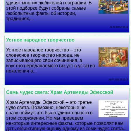
удивят многих любителей географии. В
этой подборке будут собраны самые
любопытные факты об истории,
традициях,...
28 07 2026 6:55:18
Устное народное творчество
Устное народное творчество – это
словесное творчество народа, не
записывающего свои сочинения, а
изустно передаваемого (из уст в уста) из
поколения в...
26 07 2026 17:13:15
Семь чудес света: Храм Артемиды Эфесской
Храм Артемиды Эфесской – это третье
чудо света. Возможно, некоторые не
сразу поймут, что было удивительного в
этом сооружении. Но мы приведем
некоторые интересные факты, которые позволят вам
дать объективную оценку одному из семи чудес света...