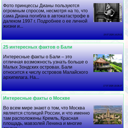
Фото принцессы Дианы пользуются
огромным спросом, несмотря на то, что
сама Диана погибла в автокатастрофе в
далеком 1997 г. Подробнее о ее личной
жизни и...
19 07 2026 14:29:11
25 интересных фактов о Бали
Интересные факты о Бали – это
отличная возможность узнать больше о
Малых Зондских островах. Бали
относится к числу островов Малайского
архипелага. На...
17 07 2026 18:36:37
Интересные факты о Москве
Во всем мире знают о том, что Москва
является столицей России, и что именно
там расположены Кремль, Красная
площадь, мавзолей Ленина и многие