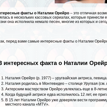
нтересные факты о Наталии Орейро
– это отличная возм
ялась в нескольких кассовых сериалах, которые принесли е
зни она исполнила немало песен, многие из которых и сего
ак, перед вами самые интересные факты о Наталии Орейр
3 интересных факта о Наталии Орей
Наталия Орейро (р. 1977) – уругвайская актриса, певица
Наталия родилась в Монтевидео – столице Уругвая (см.
Актерским мастерством Орейро увлеклась еще в 8-летне
Когда будущей актрисе едва исполнилось 12 лет, ее при
В 15 лет Наталии Орейро уже доверяли вести программу
местного канала «MTV».