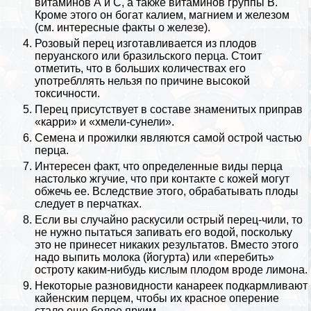
витаминов А и С, а также витаминов группы B.
Кроме этого он богат калием, магнием и железом
(см.
интересные факты о железе
).
Розовый перец изготавливается из плодов
перуанского или бразильского перца. Стоит
отметить, что в больших количествах его
употрeбллять нельзя по причине высокой
токсичности.
Перец присутствует в составе знаменитых приправ
«карри» и «хмели-сунели».
Семена и прожилки являются самой острой частью
перца.
Интересен факт, что определенные виды перца
настолько жгучие, что при контакте с кожей могут
обжечь ее. Вследствие этого, обpaбатывать плоды
следует в перчатках.
Если вы случайно раскусили острый перец-чили, то
не нужно пытаться запивать его водой, поскольку
это не принесет никаких результатов. Вместо этого
надо выпить молока (йогурта) или «перебить»
остроту каким-нибудь кислым плодом вроде лимона.
Некоторые разновидности канареек подкармливают
кайенским перцем, чтобы их красное оперение
стало еще более ярким.