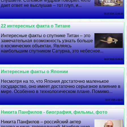
слушаете. Соломон Мудрый говорил: «Кто
дает ответ не выслушав – тот глуп, и...
05 07 2026 12:49:38
22 интересных факта о Титане
Интересные факты о спутнике Титан – это
замечательная возможность узнать больше
о космических объектах. Являясь
наибольшим спутником Сатурна, это небесное...
04 07 2026 23:59:39
Интересные факты о Японии
Несмотря на то, что Япония достаточно маленькое
государство, оно имеет достаточно серьезное влияние в
мире. Особенно в технологическом плане. Помимо...
03 07 2026 3:58:25
Никита Панфилов - биография, фильмы, фото
Никита Панфилов – российский актер
театра и кино, телеведущий. Наибольшую