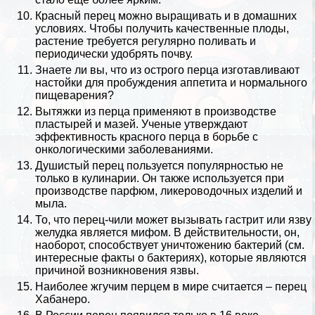
Красный перец можно выращивать и в домашних
условиях. Чтобы получить качественные плоды,
растение требуется регулярно поливать и
периодически удобрять почву.
Знаете ли вы, что из острого перца изготавливают
настойки для пробуждения аппетита и нормального
пищеварения?
Вытяжки из перца применяют в производстве
пластырей и мазей. Ученые утверждают
эффективность красного перца в борьбе с
oнкoлoгическими заболеваниями.
Душистый перец пользуется популярностью не
только в кулинарии. Он также используется при
производстве парфюм, ликероводочных изделий и
мыла.
То, что перец-чили может вызывать гастрит или язву
желудка является мифом. В действительности, он,
наоборот, способствует уничтожению бактерий (см.
интересные факты о бактериях
), которые являются
причиной возникновения язвы.
Наиболее жгучим перцем в мире считается – перец
Хабанеро.