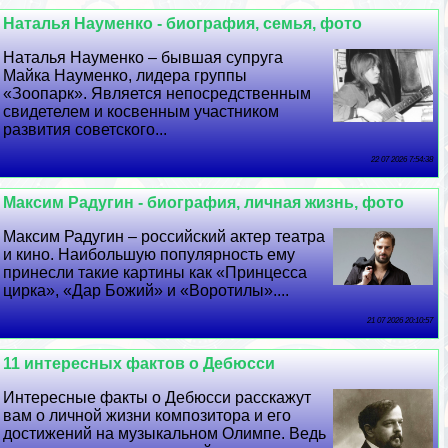
Наталья Науменко - биография, семья, фото
Наталья Науменко – бывшая супруга
Майка Науменко, лидера группы
«Зоопарк». Является непосредственным
свидетелем и косвенным участником
развития советского...
22 07 2026 7:54:38
Максим Радугин - биография, личная жизнь, фото
Максим Радугин – российский актер театра
и кино. Наибольшую популярность ему
принесли такие картины как «Принцесса
цирка», «Дар Божий» и «Воротилы»....
21 07 2026 20:10:57
11 интересных фактов о Дебюсси
Интересные факты о Дебюсси расскажут
вам о личной жизни композитора и его
достижений на музыкальном Олимпе. Ведь