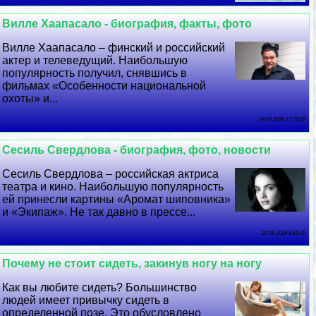
Вилле Хаапасало - биография, факты, фото
Вилле Хаапасало – финский и российский
актер и телеведущий. Наибольшую
популярность получил, снявшись в
фильмах «Особенности национальной
охоты» и...
29 06 2026 17:53:32
Сесиль Свердлова - биография, фото, новости
Сесиль Свердлова – российская актриса
театра и кино. Наибольшую популярность
ей принесли картины «Аромат шиповника»
и «Экипаж». Не так давно в прессе...
28 06 2026 8:12:39
Почему не стоит сидеть, закинув ногу на ногу
Как вы любите сидеть? Большинство
людей имеет привычку сидеть в
определенной позе. Это обусловлено