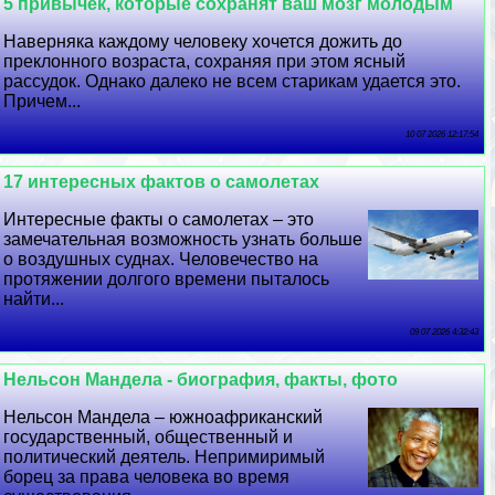
5 привычек, которые сохранят ваш мозг молодым
Наверняка каждому человеку хочется дожить до
преклонного возраста, сохраняя при этом ясный
рассудок. Однако далеко не всем старикам удается это.
Причем...
10 07 2026 12:17:54
17 интересных фактов о самолетах
Интересные факты о самолетах – это
замечательная возможность узнать больше
о воздушных суднах. Человечество на
протяжении долгого времени пыталось
найти...
09 07 2026 4:32:43
Нельсон Maндела - биография, факты, фото
Нельсон Maндела – южноафриканский
государственный, общественный и
политический деятель. Непримиримый
борец за права человека во время