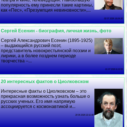
популярность ему принесли такие картины,
как «Пес», «Презумпция невиновности»,...
02 07 2026 18:24:30
Сергeй Есенин - биография, личная жизнь, фото
Сергeй Александрович Есенин (1895-1925)
– выдающийся русский поэт,
представитель новокрестьянской поэзии и
лирики, а в более позднем периоде
творчества –...
01 07 2026 8:19:55
20 интересных фактов о Циолковском
Интересные факты о Циолковском – это
прекрасная возможность узнать больше о
русских ученых. Его имя напрямую
ассоциируется с космонавтикой и...
30 06 2026 22:11:48