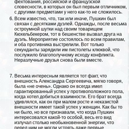
фехтования, российской и французской
словесности, в которых он был первым отличником,
с другими предметами у него как-то не сложилось.
Всем известно, что, так или иначе, Пушкин был
связан с десятками дуэлей. Однажды, после весьма
остроумной шутки над своим товарищем
Кюхельбекером, тот в бешенстве вызвал друга на
дуэль. Мероприятие состоялось по всем правилам,
и оба противника выстрелили. Вот только
секунданты зарядили им пистолеты клюквой, что
послужило благополучному исходу конфликта.
Неразлучные друзья снова были вместе.
Весьма интересным является тот факт, что
внешность Александра Сергеевича, мягко говоря,
была «не очень». Однако он всегда имел
гарантированный успех у противоположного пола,
когда хотел добиться взаимности. Его брат всегда
удивлялся, как он при малом росте и неказистой
внешности имеет такой успех у женщин. Как бы то
ни было, но все признавали, что когда Пушкин
интересовался какой-то особой, весь его вид
излучал столько необыкновенной энергии, что
перед ним не могли устоять даже первые