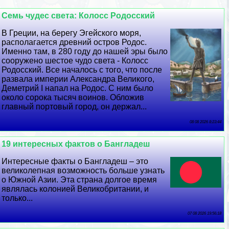
Семь чудес света: Колосс Родосский
В Греции, на берегу Эгeйского моря,
располагается древний остров Родос.
Именно там, в 280 году до нашей эры было
сооружено шестое чудо света - Колосс
Родосский. Все началось с того, что после
развала империи Александра Великого,
Деметрий I напал на Родос. С ним было
около сорока тысяч воинов. Обложив
главный портовый город, он держал...
08 08 2026 8:23:44
19 интересных фактов о Бангладеш
Интересные факты о Бангладеш – это
великолепная возможность больше узнать
о Южной Азии. Эта страна долгое время
являлась колонией Великобритании, и
только...
07 08 2026 19:56:18