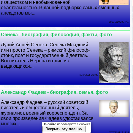
изяществом и необыкновенной
обаятельностью. В данной подборке самых смешных
анекдотов мы...
09 07 2026 23:17:41
Сенека - биография, философия, факты, фото
Луций Анней Сенека, Сенека Младший,
или просто Сенека – римский философ-
стоик, поэт и государственный деятель.
Воспитатель Нерона и один из
выдающихся...
08 07 2026 9:57:48
Александр Фадеев - биография, семья, фото
Александр Фадеев – русский советский
писатель и общественный деятель,
журналист, военный корреспондент. За
свои произведения Фадеев удостаивался
многих...
На сайте используются cookies
Закрыть эту плашку
07 07 2026 13:15:29