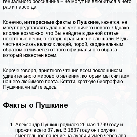
гениального россиянина – не могут не влюбиться в него
раз и навсегда.
Конечно,
интересные факты о Пушкине
, кажется, не
могут представлять для нас уже ничего нового. Однако
вполне возможно, что Вы найдете в данной статье
некоторые вещи, о которых раньше не слышали. Ведь
частная жизнь
великих людей
, порой, кардинальным
образом отличается от того официального образа,
который известен всем.
Короче говоря, приятного чтения всем поклонникам
удивительного мирового явления, которым мы считаем
нашего любимого поэта. Кстати, краткую биографию
Пушкина читайте
здесь
.
Факты о Пушкине
Александр Пушкин родился 26 мая 1799 году и
прожил всего 37 лет. В 1837 году он получил
cмepтельное ранение на дуэли и умер через два