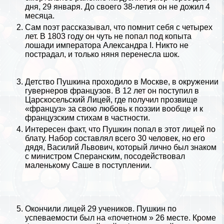
дня, 29 января. До своего 38-летия он не дожил 4
месяца.
Сам поэт рассказывал, что помнит себя с четырех
лет. В 1803 году он чуть не попал под копыта
лошади императора Александра I. Никто не
пострадал, и только няня перенесла шок.
Детство Пушкина проходило в
Москве
, в окружении
гувернеров французов. В 12 лет он поступил в
Царскосельский Лицей, где получил прозвище
«француз» за свою любовь к поэзии вообще и к
французским стихам в частности.
Интересен факт, что Пушкин попал в этот лицей по
блату. Набор составлял всего 30 человек, но его
дядя, Василий Львович, который лично был знаком
с министром Сперанским, посодействовал
маленькому Саше в поступлении.
Окончили лицей 29 учеников. Пушкин по
успеваемости был на «почетном » 26 месте. Кроме