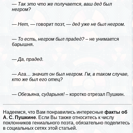
— Так это что же получается, ваш дед был
негром?
— Нет,
— говорит поэт, —
дед уже не был негром.
— То есть, негром был прадед?
– не унимается
барышня.
—
Да, прадед.
—
Ага… значит он был негром. Гм, в таком случае,
кто же был его отец?
—
Обезьяна
, сударыня!
– коротко отрезал Пушкин.
Надеемся, что Вам понравились интересные
факты об
А. С. Пушкине
. Если Вы также относитесь к числу
поклонников гениального поэта, обязательно поделитесь
в социальных сетях этой статьей.