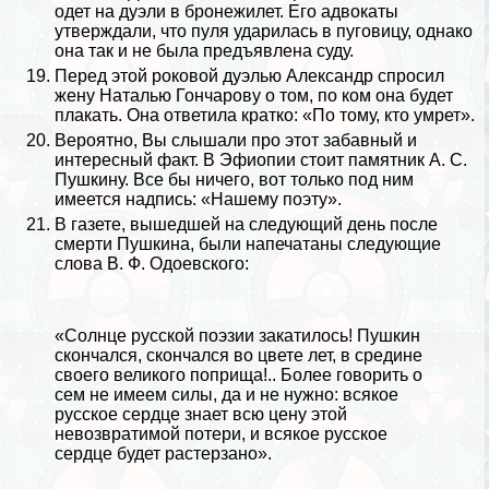
одет на дуэли в бронежилет. Его адвокаты
утверждали, что пуля ударилась в пуговицу, однако
она так и не была предъявлена суду.
Перед этой роковой дуэлью Александр спросил
жену Наталью Гончарову о том, по ком она будет
плакать. Она ответила кратко: «По тому, кто умрет».
Вероятно, Вы слышали про этот забавный и
интересный факт. В
Эфиопии
стоит памятник А. С.
Пушкину. Все бы ничего, вот только под ним
имеется надпись: «Нашему поэту».
В газете, вышедшей на следующий день после
cмepти Пушкина, были напечатаны следующие
слова В. Ф. Одоевского:
«Солнце русской поэзии закатилось! Пушкин
скончался, скончался во цвете лет, в средине
своего великого поприща!.. Более говорить о
сем не имеем силы, да и не нужно: всякое
русское сердце знает всю цену этой
невозвратимой потери, и всякое русское
сердце будет растерзано».