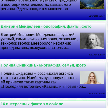
отличная возможность узнать о традициях
и достопримечательностях кавказского
региона. Здесь находится множество...
22 07 2026 5:34:57
Дмитрий Менделеев - биография, факты, фото
Дмитрий Иванович Менделеев – русский
ученый, химик, физик, метролог, экономист,
технолог, геолог, метеоролог, нефтяник,
преподаватель, воздухоплаватель и...
21 07 2026 11:57:10
Полина Сидихина - биография, семья, фото
Полина Сидихина – российская актриса
театра и кино. Наибольшую популярность
ей принесли такие картины как
«Последняя встреча», «Казаки» и «Позывной...
20 07 2026 16:34:20
16 интересных фактов о соболе