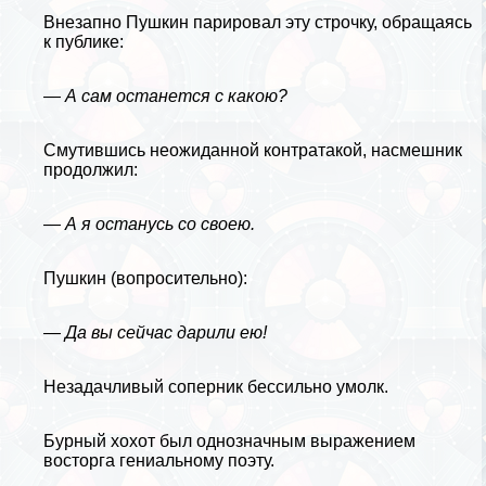
Внезапно Пушкин парировал эту строчку, обращаясь
к публике:
— А сам останется с какою?
Смутившись неожиданной контратакой, насмешник
продолжил:
— А я остaнycь со своею.
Пушкин (вопросительно):
— Да вы сейчас дарили ею!
Незадачливый соперник бессильно умолк.
Бурный хохот был однозначным выражением
восторга гениальному поэту.