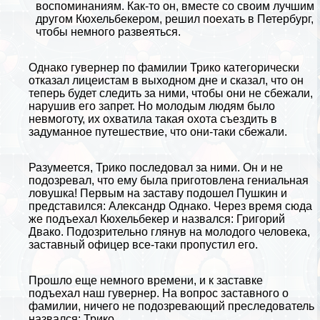
воспоминаниям. Как-то он, вместе со своим лучшим
другом Кюхельбекером, решил поехать в Петербург,
чтобы немного развеяться.
Однако гувернер по фамилии Трико категорически
отказал лицеистам в выходном дне и сказал, что он
теперь будет следить за ними, чтобы они не сбежали,
нарушив его запрет. Но молодым людям было
невмоготу, их охватила такая охота съездить в
задуманное путешествие, что они-таки сбежали.
Разумеется, Трико последовал за ними. Он и не
подозревал, что ему была приготовлена гениальная
ловушка! Первым на заставу подошел Пушкин и
представился: Александр Однако. Через время сюда
же подъехал Кюхельбекер и назвался: Григорий
Двако. Подозрительно глянув на молодого человека,
заставный офицер все-таки пропустил его.
Прошло еще немного времени, и к заставке
подъехал наш гувернер. На вопрос заставного о
фамилии, ничего не подозревающий преследователь
назвался: Трико.