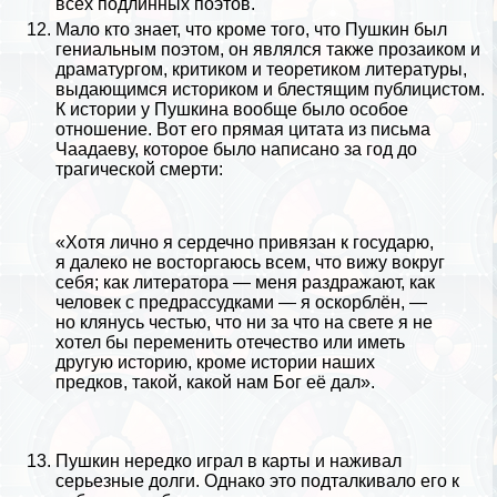
всех подлинных поэтов.
Мало кто знает, что кроме того, что Пушкин был
гениальным поэтом, он являлся также прозаиком и
драматургом, критиком и теоретиком литературы,
выдающимся историком и блестящим публицистом.
К истории у Пушкина вообще было особое
отношение. Вот его прямая цитата из письма
Чаадаеву, которое было написано за год до
трагической cмepти:
«Хотя лично я сердечно привязан к государю,
я далеко не восторгаюсь всем, что вижу вокруг
себя; как литератора — меня раздражают, как
человек с предрассудками — я оскорблён, —
но клянусь честью, что ни за что на свете я не
хотел бы переменить отечество или иметь
другую историю, кроме истории наших
предков, такой, какой нам Бог её дал».
Пушкин нередко играл в карты и наживал
серьезные долги. Однако это подталкивало его к