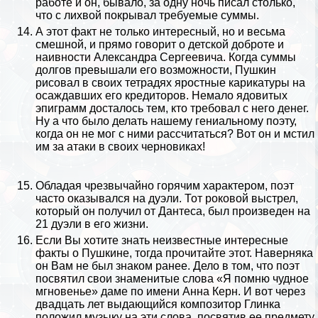
работе и он, бывало, за одну ночь писал столько,
что с лихвой покрывал требуемые суммы.
А этот факт не только интересный, но и весьма
смешной, и прямо говорит о детской доброте и
наивности Александра Сергеевича. Когда суммы
долгов превышали его возможности, Пушкин
рисовал в своих тетрадях яростные карикатуры на
осаждавших его кредиторов. Немало ядовитых
эпиграмм досталось тем, кто требовал с него денег.
Ну а что было делать нашему гениальному поэту,
когда он не мог с ними рассчитаться? Вот он и мстил
им за атаки в своих черновиках!
Обладая чрезвычайно горячим хаpaктером, поэт
часто оказывался на дуэли. Тот роковой выстрел,
который он получил от Дантеса, был произведен на
21 дуэли в его жизни.
Если Вы хотите знать неизвестные интересные
факты о Пушкине, тогда прочитайте этот. Наверняка
он Вам не был знаком ранее. Дело в том, что поэт
посвятил свои знаменитые слова «Я помню чудное
мгновенье» даме по имени Анна Керн. И вот через
двадцать лет выдающийся
композитор Глинка
положил музыку на эти слова, посвятив ее предмету