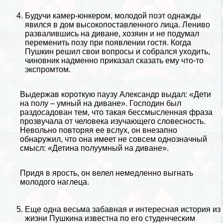
Будучи камер-юнкером, молодой поэт однажды
явился в дом высокопоставленного лица. Лениво
развалившись на диване, хозяин и не подумал
переменить позу при появлении гостя. Когда
Пушкин решил свои вопросы и собрался уходить,
чиновник надменно приказал сказать ему что-то
экспромтом.
Выдержав короткую паузу Александр выдал: «Дети
на полу – умный на диване». Господин был
раздосадован тем, что такая бессмысленная фраза
прозвучала от человека изучающего словесность.
Невольно повторяя ее вслух, он внезапно
обнаружил, что она имеет не совсем однозначный
смысл: «Детина полуумный на диване».
Придя в ярость, он велел немедленно выгнать
молодого наглеца.
Еще одна весьма забавная и интересная история из
жизни Пушкина известна по его студенческим