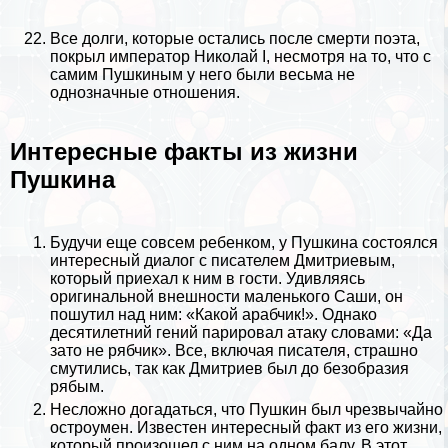
Все долги, которые остались после cмepти поэта,
покрыл император Николай I, несмотря на то, что с
самим Пушкиным у него были весьма не
однозначные отношения.
Интересные факты из жизни
Пушкина
Будучи еще совсем ребенком, у Пушкина состоялся
интересный диалог с писателем
Дмитриевым
,
который приехал к ним в гости. Удивляясь
оригинальной внешности маленького Саши, он
пошутил над ним: «Какой арабчик!». Однако
десятилетний гений парировал атаку словами: «Да
зато не рябчик». Все, включая писателя, страшно
смутились, так как Дмитриев был до безобразия
рябым.
Несложно догадаться, что Пушкин был чрезвычайно
остроумен. Известен интересный факт из его жизни,
который произошел с ним на одном балу. В этот