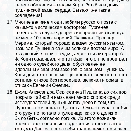
своего обожания – мадам Керн. Это была дочка
пушкинской дамы сердца. Бывают же такие
совпадения!
Многие великие люди любили русского поэта с
каким-то мистическим восторгом.
Тургенев
советовал в случае депрессии прочитывать вслух
не мене 10 стихотворений Пушкина. Проспер
Мериме, который хорошо владел русским языком,
называл Пушкина самым великим поэтом мира. А
выдающийся юрист, судья, адвокат и литератор А.
Ф. Кони говаривал, что тот факт, что он не проиграл
ни одного судебного дела, обусловлен не
идеальным знанием законов, а знанием Пушкина.
Кони действительно мог цитировать великого поэта
сотнями стихов без перерыва, включая и роман в
стихах «Евгений Онегин».
Дуэль Александра Сергеевича Пушкина до сих пор
покрыта тайной и вызывает много споров среди
исследователей-пушкинистов. Дело в том, что
Пушкин тоже попал в Дантеса. Однако пуля, пробив
его руку, не попала в туловище, как это должно
было быть, согласно
логике
. Из этого возникли
вполне обоснованные подозрения относительно
того, что Дантес повел себя крайне нечестно и был