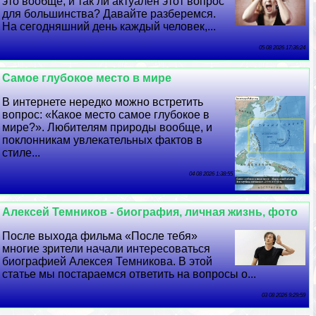
это вообще, и так ли актуален этот вопрос
для большинства? Давайте разберемся.
На сегодняшний день каждый человек,...
05 08 2026 17:36:24
Самое глубокое место в мире
В интернете нередко можно встретить
вопрос: «Какое место самое глубокое в
мире?». Любителям природы вообще, и
поклонникам увлекательных фактов в
стиле...
04 08 2026 1:38:55
Алексей Темников - биография, личная жизнь, фото
После выхода фильма «После тебя»
многие зрители начали интересоваться
биографией Алексея Темникова. В этой
статье мы постараемся ответить на вопросы о...
03 08 2026 9:29:59