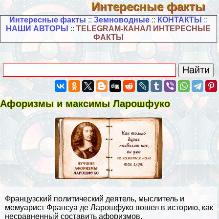
Интересные факты
Интересные факты
::
Земноводные
::
КОНТАКТЫ
::
НАШИ АВТОРЫ
::
TELEGRAM-КАНАЛ ИНТЕРЕСНЫЕ
ФАКТЫ
Афоризмы и максимы Ларошфуко
Французский политический деятель, мыслитель и
мемуарист Франсуа де Ларошфуко вошел в историю, как
несравненный составить афоризмов.