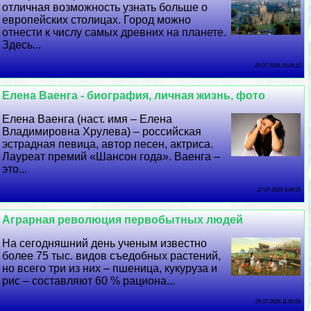
отличная возможность узнать больше о
европейских столицах. Город можно
отнести к числу самых древних на планете.
Здесь...
28 07 2026 15:24:12
Елена Ваенга - биография, личная жизнь, фото
Елена Ваенга (наст. имя – Елена
Владимировна Хрулева) – российская
эстрадная певица, автор песен, актриса.
Лауреат премий «Шансон года». Ваенга –
это...
27 07 2026 3:44:35
Аграрная революция первобытных людей
На сегодняшний день ученым известно
более 75 тыс. видов съедобных растений,
но всего три из них – пшеница, кукуруза и
рис – составляют 60 % рациона...
26 07 2026 11:50:59