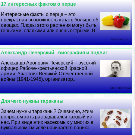
17 интересных фактов о перце
Интересные факты о перце – это
прекрасная возможность узнать больше об
овощах. Плоды этого растения могут быть
горькими, сладкими или очень острыми. В...
02 08 2026 22:33:12
Александр Печерский - биография и подвиг
Александр Аронович Печерский – русский
офицер Рабоче-крестьянской Красной
армии. Участник Великой Отечественной
войны (1941-1945), организатор...
01 08 2026 17:35:40
Для чего нужны таpaканы
Зачем нужны таpaканы? Очевидно, этим
вопросом хоть раз задавался каждый из
нас. При виде этих насекомых у многих в
буквальном смысле начинается паника....