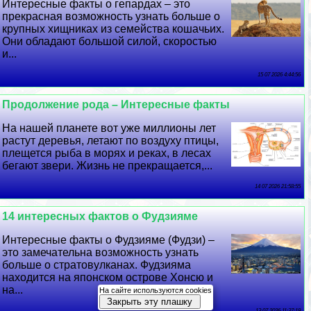
Интересные факты о гепардах – это
прекрасная возможность узнать больше о
крупных хищниках из семейства кошачьих.
Они обладают большой силой, скоростью
и...
15 07 2026 4:44:56
Продолжение рода – Интересные факты
На нашей планете вот уже миллионы лет
растут деревья, летают по воздуху птицы,
плещется рыба в морях и реках, в лесах
бегают звери. Жизнь не прекращается,...
14 07 2026 21:58:55
14 интересных фактов о Фудзияме
Интересные факты о Фудзияме (Фудзи) –
это замечательна возможность узнать
больше о стратовулканах. Фудзияма
находится на японском острове Хонсю и
на...
На сайте используются cookies
Закрыть эту плашку
13 07 2026 11:37:19