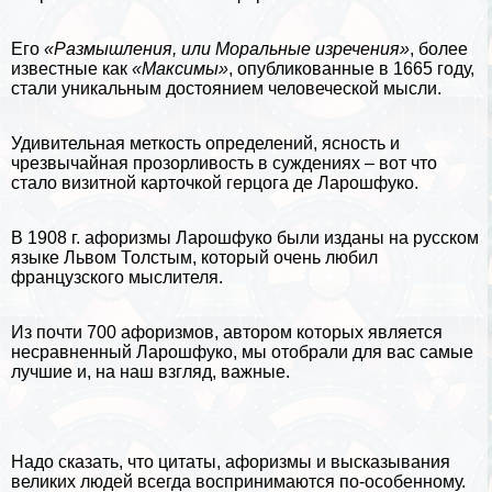
Его
«Размышления, или Мopaльные изречения»
, более
известные как
«Максимы»
, опубликованные в 1665 году,
стали уникальным достоянием человеческой мысли.
Удивительная меткость определений, ясность и
чрезвычайная прозорливость в суждениях – вот что
стало визитной карточкой герцога де Ларошфуко.
В 1908 г. афоризмы Ларошфуко были изданы на русском
языке
Львом Толстым
, который очень любил
французского мыслителя.
Из почти 700 афоризмов, автором которых является
несравненный Ларошфуко, мы отобрали для вас самые
лучшие и, на наш взгляд, важные.
Надо сказать, что
цитаты, афоризмы и высказывания
великих людей
всегда воспринимаются по-особенному.