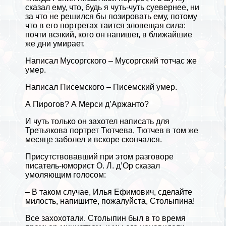
сказал ему, что, будь я чуть-чуть суевернее, ни
за что не решился бы позировать ему, потому
что в его портретах таится зловещая сила:
почти всякий, кого он напишет, в ближайшие
же дни умирает.
Написал Мусоргского –
Мусоргский
тотчас же
умер.
Написал Писемского – Писемский умер.
А
Пирогов
? А Мерси д’Аржанто?
И чуть только он захотел написать для
Третьякова
портрет
Тютчева
, Тютчев в том же
месяце заболел и вскоре скончался.
Присутствовавший при этом разговоре
писатель-юморист О. Л. д’Ор сказал
умоляющим голосом:
– В таком случае, Илья Ефимович, сделайте
милость, напишите, пожалуйста,
Столыпина
!
Все захохотали. Столыпин был в то время