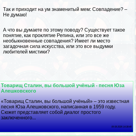
Так и приходит на ум знаменитый
мем
:
Совпадение? –
Не думаю!
А что вы думаете по этому поводу? Существует такое
понятие, как проклятие Репина, или это все же
необыкновенные совпадения? Имеет ли место
загадочная сила
искусства
, или это все выдумки
любителей мистики?
Товарищ Сталин, вы большой учёный - песня Юза
Алешковского
«Товарищ Сталин, вы большой учёный» – это известная
песня Юза Алешковского, написанная в 1959 году.
Сюжет представляет собой диалог простого
заключенного...
06 08 2026 14:38:48