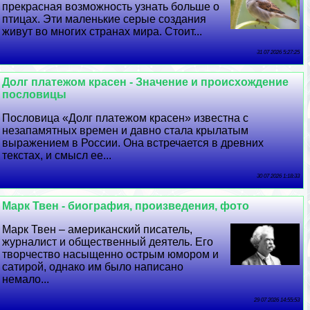
прекрасная возможность узнать больше о
птицах. Эти маленькие серые создания
живут во многих странах мира. Стоит...
31 07 2026 5:27:25
Долг платежом красен - Значение и происхождение
пословицы
Пословица «Долг платежом красен» известна с
незапамятных времен и давно стала крылатым
выражением в России. Она встречается в древних
текстах, и смысл ее...
30 07 2026 1:18:33
Марк Твен - биография, произведения, фото
Марк Твен – американский писатель,
журналист и общественный деятель. Его
творчество насыщенно острым юмором и
сатирой, однако им было написано
немало...
29 07 2026 14:55:53