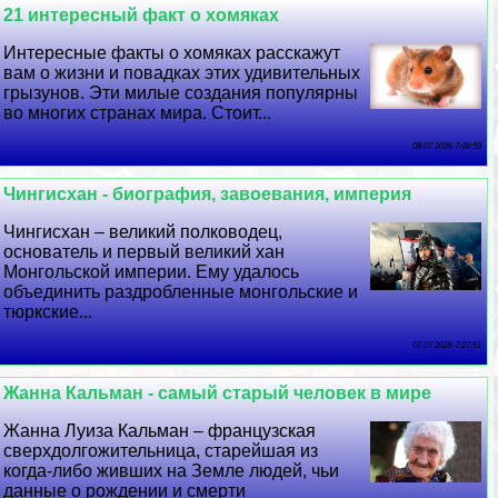
21 интересный факт о хомяках
Интересные факты о хомяках расскажут
вам о жизни и повадках этих удивительных
грызунов. Эти милые создания популярны
во многих странах мира. Стоит...
08 07 2026 7:48:59
Чингисхан - биография, завоевания, империя
Чингисхан – великий полководец,
основатель и первый великий хан
Монгольской империи. Ему удалось
объединить раздробленные монгольские и
тюркские...
07 07 2026 7:27:51
Жанна Кальман - самый старый человек в мире
Жанна Луиза Кальман – французская
сверхдолгожительница, старейшая из
когда-либо живших на Земле людей, чьи
данные о рождении и cмepти