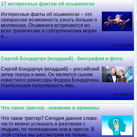
17 интересных фактов об осьминогах
Интересные факты об осьминогах – это
прекрасная возможность узнать больше о
моллюсках. Осьминоги встречаются во
всех тропических и субтропических морях
и...
05 08 2026 23:49:26
Сергeй Бондарчук (младший) - биография и фото
Сергeй Бондарчук (младший) – российский
актер театра и кино. Он является сыном
известного режиссера Федора Бондарчука.
Наибольшую популярность ему...
04 08 2026 8:22:24
Что такое триггер - значение и примеры
Что такое триггер? Сегодня данное слово
часто можно услышать в разговоре с
людьми, по телевидению или в прессе. В
этой статье мы рассмотрим не только...