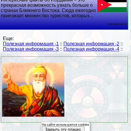
прекрасная возможность узнать больше о
странах Ближнего Востока. Сюда ежегодно
приезжает множество туристов, которых...
18 06 2026 18:25:33
Еще:
Полезная информация -1
::
Полезная информация -2
::
Полезная информация -3
::
Полезная информация -4
::
На сайте используются cookies
Закрыть эту плашку