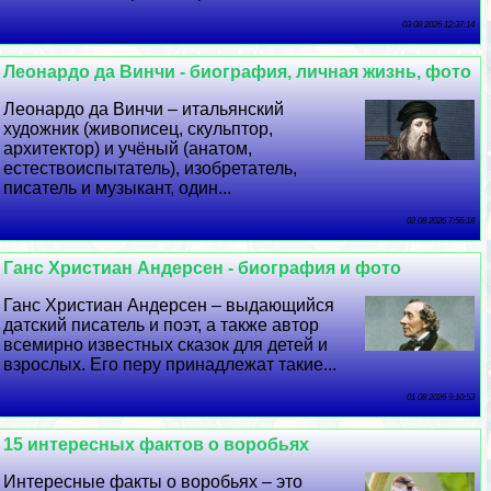
03 08 2026 12:37:14
Леонардо да Винчи - биография, личная жизнь, фото
Леонардо да Винчи – итальянский
художник (живописец, скульптор,
архитектор) и учёный (анатом,
естествоиспытатель), изобретатель,
писатель и музыкант, один...
02 08 2026 7:56:18
Ганс Христиан Андерсен - биография и фото
Ганс Христиан Андерсен – выдающийся
датский писатель и поэт, а также автор
всемирно известных сказок для детей и
взрослых. Его перу принадлежат такие...
01 08 2026 9:10:53
15 интересных фактов о воробьях
Интересные факты о воробьях – это