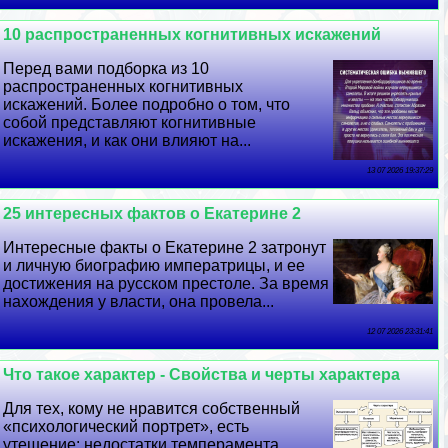
10 распространенных когнитивных искажений
Перед вами подборка из 10
распространенных когнитивных
искажений. Более подробно о том, что
собой представляют когнитивные
искажения, и как они влияют на...
13 07 2026 19:37:29
25 интересных фактов о Екатерине 2
Интересные факты о Екатерине 2 затронут
и личную биографию императрицы, и ее
достижения на русском престоле. За время
нахождения у власти, она провела...
12 07 2026 23:31:41
Что такое хаpaктер - Свойства и черты хаpaктера
Для тех, кому не нравится собственный
«психологический портрет», есть
утешение: недостатки темперамента