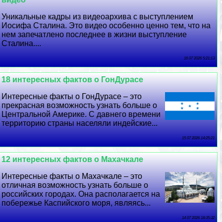
Уникальные кадры из видеоархива с выступлением
Иосифа Сталина. Это видео особенно ценно тем, что на
нем запечатлено последнее в жизни выступление
Сталина....
16 07 2026 5:21:13
18 интересных фактов о ГонДypaсе
Интересные факты о ГонДypaсе – это
прекрасная возможность узнать больше о
Центральной Америке. С давнего времени
территорию страны населяли индейские...
15 07 2026 14:25:21
12 интересных фактов о Махачкале
Интересные факты о Махачкале – это
отличная возможность узнать больше о
российских городах. Она располагается на
побережье Каспийского моря, являясь...
14 07 2026 18:35:32