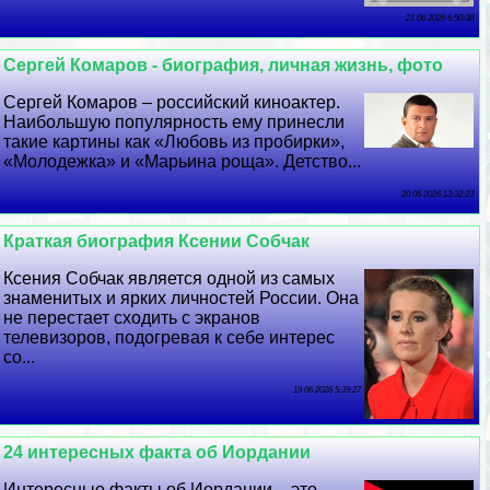
21 06 2026 6:50:38
Сергeй Комаров - биография, личная жизнь, фото
Сергeй Комаров – российский киноактер.
Наибольшую популярность ему принесли
такие картины как «Любовь из пробирки»,
«Молодежка» и «Марьина роща». Детство...
20 06 2026 13:32:23
Краткая биография Ксении Собчак
Ксения Собчак является одной из самых
знаменитых и ярких личностей России. Она
не перестает сходить с экранов
телевизоров, подогревая к себе интерес
со...
19 06 2026 5:39:27
24 интересных факта об Иордании
Интересные факты об Иордании – это