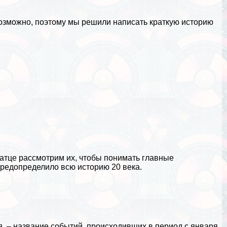
евозможно, поэтому мы решили написать краткую историю
тце рассмотрим их, чтобы понимать главные
предопределило всю историю 20 века.
, – название событий, происходивших в период с января