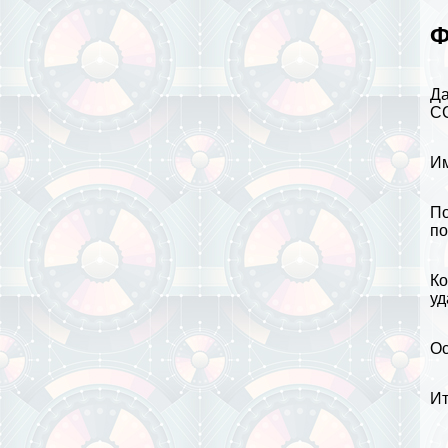
Ф
Да
СС
Им
По
по
Ко
уд
Ос
Ит