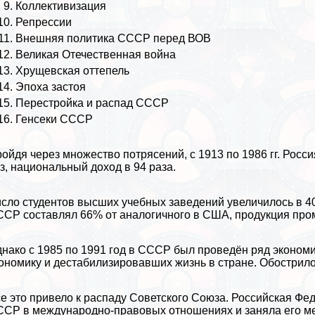
Коллективизация
Репрессии
Внешняя политика СССР перед ВОВ
Великая Отечественная война
Хрущевская оттепель
Эпоха застоя
Перестройка и распад СССР
Генсеки СССР
ойдя через множество потрясений, с 1913 по 1986 гг. Росс
з, национальный доход в 94 раза.
сло студентов высших учебных заведений увеличилось в 40 
СР составлял 66% от аналогичного в
США
, продукция
про
нако с 1985 по 1991 год в СССР был проведён ряд эконом
ономику и дестабилизировавших жизнь в стране. Обострил
е это привело к распаду Советского Союза. Российская Ф
СР в международно-правовых отношениях и заняла его ме