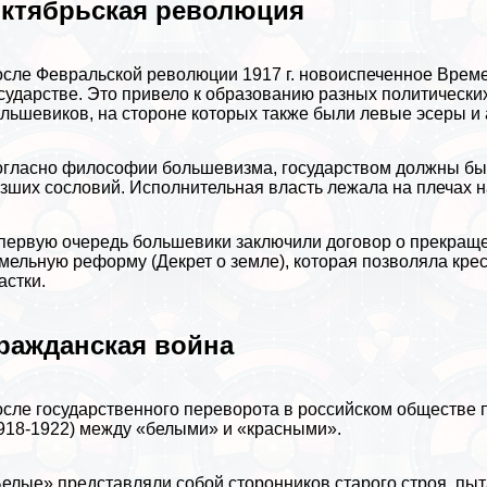
ктябрьская революция
сле Февральской революции 1917 г. новоиспеченное Време
сударстве. Это привело к образованию разных политических
льшевиков, на стороне которых также были левые эсеры и
гласно философии большевизма, государством должны бы
зших сословий. Исполнительная власть лежала на плечах 
первую очередь большевики заключили договор о прекращен
мельную реформу (Декрет о земле), которая позволяла кр
астки.
ражданская война
сле государственного переворота в российском обществе 
918-1922) между «белыми» и «красными».
елые» представляли собой сторонников старого строя, пы