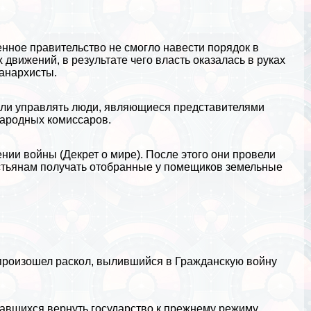
нное правительство не смогло навести порядок в
 движений, в результате чего власть оказалась в руках
 анархисты.
ли управлять люди, являющиеся представителями
народных комиссаров.
ии войны (Декрет о мире). После этого они провели
естьянам получать отобранные у помещиков земельные
произошел раскол, вылившийся в Гражданскую войну
тавшихся вернуть государство к прежнему режиму