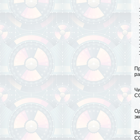
Пр
ра
Чи
СС
Од
эк
Вс
СС