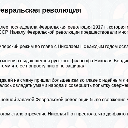
евральская революция
лее последовала Февральская революция 1917 г., которая
СР. Началу Февральской революции предшествовали мног
перский режим во главе с
Николаем II
с каждым годом осла
 мнению выдающегося русского философа Николая Бердяев
тому, что ее попросту никто не защищал.
гда ей на смену пришел большевизм во главе с идейным 
алось овладеть умами народа и совершить попытку сверже
новной задачей Февральской революции было свержение м
огом стало отречение Николая II от престола, что де-факт