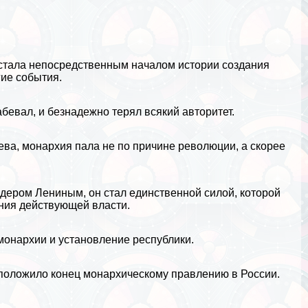
 стала непосредственным началом истории создания
ие события.
бевал, и безнадежно терял всякий авторитет.
а, монархия пала не по причине революции, а скорее
лидером
Лениным
, он стал единственной силой, которой
ния действующей власти.
онархии и установление республики.
о положило конец монархическому правлению в России.