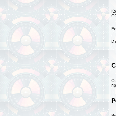
Ко
СС
Ес
Ит
С
Со
пр
Р
Ру