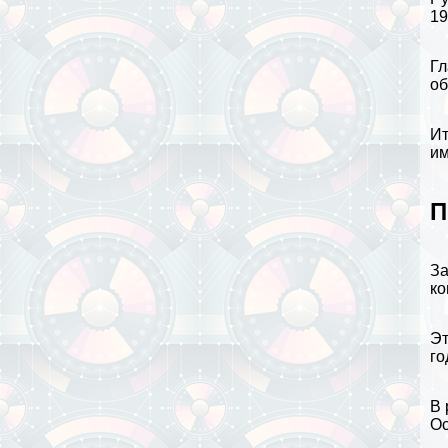
19
Гл
об
Ит
им
П
За
ко
Эт
го
В 
О