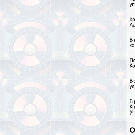
уп
Кр
Ад
В 
ко
По
Ко
В 
уд
В 
Кн
(
Ф
О