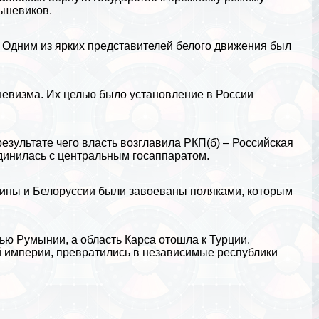
ьшевиков.
. Одним из ярких представителей белого движения был
евизма. Их целью было установление в России
езультате чего власть возглавила РКП(б) – Российская
динилась с центральным госаппаратом.
аины и Белоруссии были завоеваны поляками, которым
тью
Румынии
, а область Карса отошла к
Турции
.
й империи, превратились в независимые республики