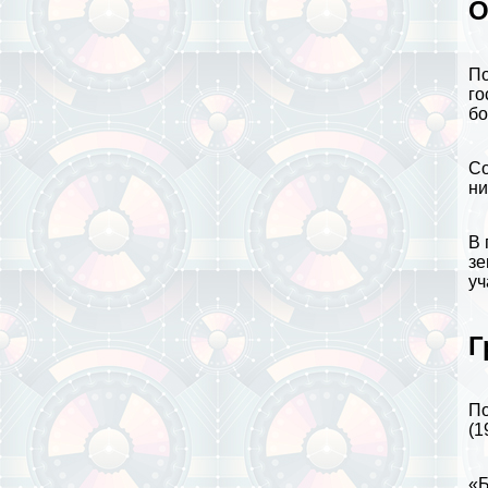
О
По
го
бо
Со
ни
В 
зе
уч
Г
По
(1
«Б