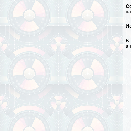
С
на
Ис
В 
вн