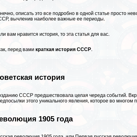
нечно, описать это все подробно в одной статье просто н
СР, вычлeнив наиболее важные ее периоды.
ли вам нравится
история
, то эта статья для вас.
ак, перед вами
краткая история СССР
.
оветская история
зданию СССР предшествовала целая череда событий. Вкра
едпосылки этого уникального явления, которое во многом 
еволюция 1905 года
сская революция 1905 года, или Первая русская революция