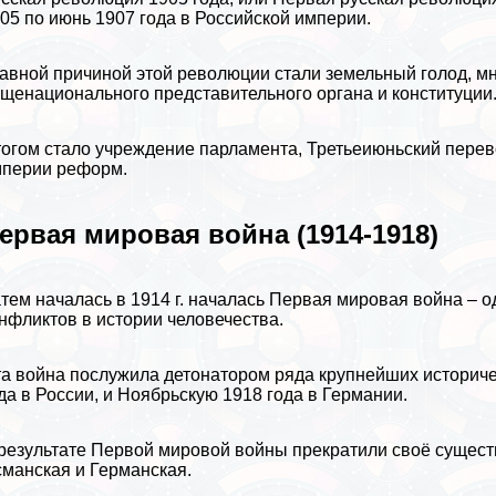
05 по июнь 1907 года в Российской империи.
авной причиной этой революции стали земельный голод, м
щенационального представительного органа и конституции
огом стало учреждение парламента, Третьеиюньский перев
перии реформ.
ервая мировая война (1914-1918)
тем началась в 1914 г. началась Первая мировая война –
нфликтов в истории человечества.
а война послужила детонатором ряда крупнейших историче
да в
России
, и Ноябрьскую 1918 года в
Германии
.
результате Первой мировой войны прекратили своё сущест
сманская
и Германская.