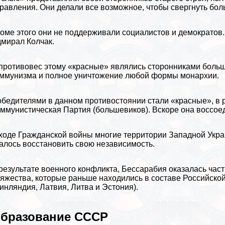
равления. Они делали все возможное, чтобы свергнуть бол
оме этого они не поддерживали социалистов и демократов
мирал Колчак
.
противовес этому «красные» являлись сторонниками больш
ммунизма и полное уничтожение любой формы монархии.
бедителями в данном противостоянии стали «красные», в р
ммунистическая Партия (большевиков). Вскоре она воссое
ходе Гражданской войны многие территории Западной Укр
алось восстановить свою независимость.
результате военного конфликта, Бессарабия оказалась час
яжества, которые раньше находились в составе Российско
инляндия
,
Латвия
,
Литва
и
Эстония
).
бразование СССР