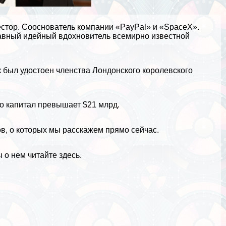
естор. Сооснователь компании «PayPal» и «SpaceX».
лавный идейный вдохновитель всемирно известной
к был удостоен члeнства Лондонского королевского
го капитал превышает $21 млрд.
в, о которых мы расскажем прямо сейчас.
 о нем читайте здесь
.