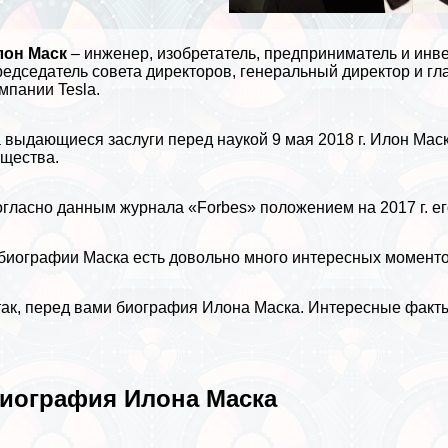
лон Маск
– инженер, изобретатель, предприниматель и инв
едседатель совета директоров, генеральный директор и г
мпании Tesla.
 выдающиеся заслуги перед наукой 9 мая 2018 г. Илон Мас
щества.
гласно данным журнала «Forbes» положением на 2017 г. е
биографии
Маска есть довольно много интересных моменто
ак, перед вами биография Илона Маска.
Интересные факты
иография Илона Маска