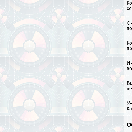
Ко
се
Он
по
Ко
пр
Ин
во
Вм
пе
Уж
Ка
О