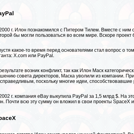
ayPal
2000 г. Илон познакомился с Питером Тилем. Вместе с ним
торой бы могли пользоваться во всем мире. Вскоре проект
устя какое-то время перед основателями стал вопрос о то
ганта: X.com или PayPal.
результате возник конфликт, так как Илон Маск категорическ
шению совета директоров, Маска уволили из компании. Пр
справедливым, поскольку многие идеи, способствовавшие
2002 г. компания eBay выкупила PayPal за 1,5 млрд $. На 
н. Почти всю эту сумму он вложил в свои проекты SpaceX и 
paceX