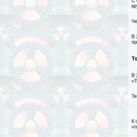
С 
кр
Че
В 
пр
T
В 
«T
Te
К 
«п