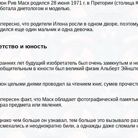
он Рив Маск родился 28 июня 1971 г. в Претории (столица
ботала диетологом и моделью.
тересно, что родители Илона росли в одном дворе, поэтом
дился еще один мальчик и одна дeвoчка.
етство и юность
ранних лет будущий изобретатель был очень замкнутым и не
общительным в юности был великий физик
Альберт Эйншт
он целыми днями проводил за чтением
книг
, сумев прочес
тересен факт, что Маск обладает фотографической
память
раз предмета или явления.
нако чем больше он узнавал, тем больше это вызывало ра
смехались и неоднократно били, а однажды даже сломали 