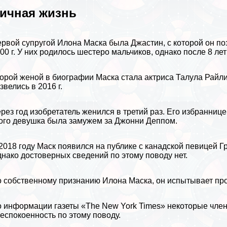
ичная жизнь
рвой супругой Илона Маска была Джастин, с которой он по
00 г. У них родилось шестеро мальчиков, однако после 8 ле
орой женой в биографии Маска стала актриса Талула Райли.
звелись в 2016 г.
рез год изобретатель женился в третий раз. Его избранниц
ого дeвyшка была замужем за
Джонни Деппом
.
2018 году Маск появился на публике с канадской певицей Г
нако достоверных сведений по этому поводу нет.
 собственному признанию Илона Маска, он испытывает про
 информации газеты «The New York Times» некоторые члeн
еспокоенность по этому поводу.