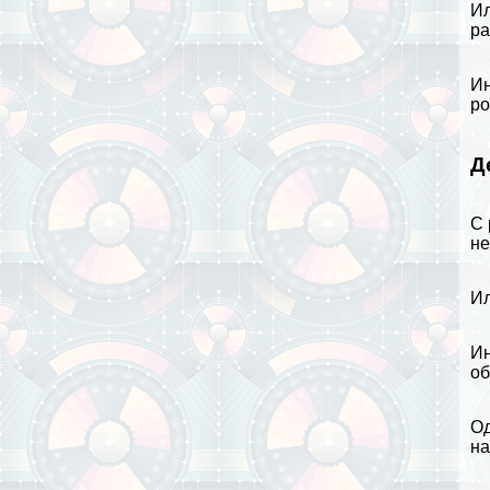
Ил
ра
Ин
ро
Д
С 
не
Ил
Ин
об
Од
на