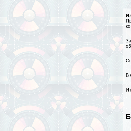
И
Пр
ко
За
об
Со
В
Ит
Б