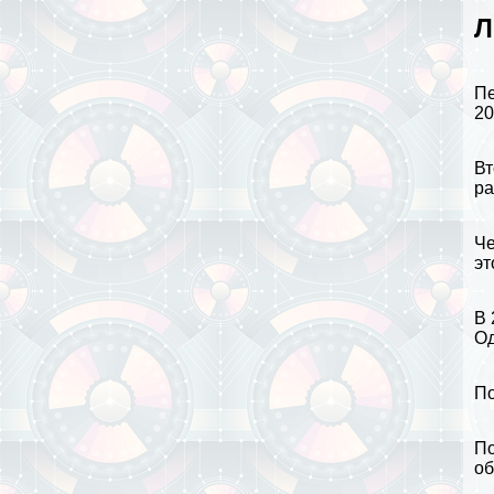
Л
Пе
20
Вт
ра
Че
эт
В 
Од
По
По
об