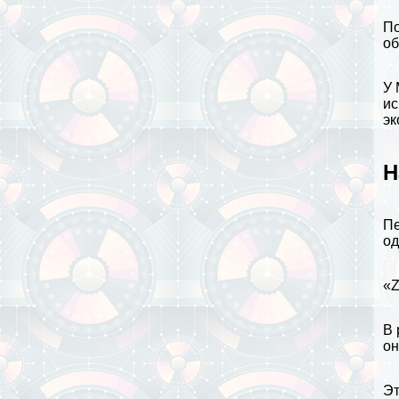
По
об
У 
ис
эк
Н
Пе
од
«Z
В 
он
Эт