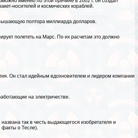
можно именно по этой причине в 2002 г. он создал
кет-носителей и космических кораблей.
ревышающую полтора миллиарда долларов.
нирует полететь на
Марс
. По их расчетам это должно
тия. Он стал идейным вдохновителем и лидером компании
 работающие на электричестве.
la названа так в честь выдающегося изобретателя и
 факты о Тесле
).