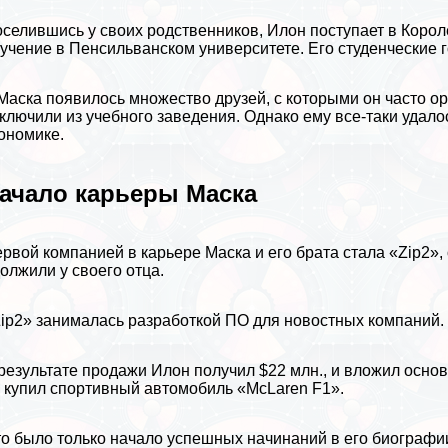
селившись у своих родственников, Илон поступает в Корол
учение в Пенсильванском университете. Его студенческие 
Маска появилось множество друзей, с которыми он часто ор
ключили из учебного заведения. Однако ему все-таки удалос
ономике.
ачало карьеры Маска
рвой компанией в карьере Маска и его брата стала «Zip2», 
олжили у своего отца.
ip2» занималась разработкой ПО для новостных компаний. М
результате продажи Илон получил $22 млн., и вложил основ
 купил спортивный автомобиль «McLaren F1».
о было только начало успешных начинаний в его биографи