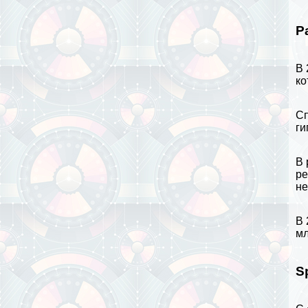
P
В 
ко
Сп
ги
В 
ре
не
В 
мл
S