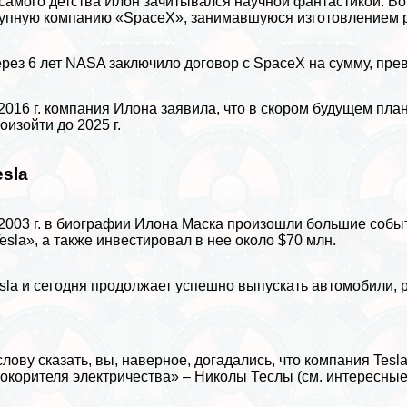
самого детства Илон зачитывался научной фантастикой. Воз
упную компанию «SpaceX», занимавшуюся изготовлением pa
рез 6 лет NASA заключило договор с SpaceX на сумму, п
2016 г. компания Илона заявила, что в скором будущем пла
оизойти до 2025 г.
esla
2003 г. в биографии Илона Маска произошли большие собы
esla», а также инвестировал в нее около $70 млн.
sla и сегодня продолжает успешно выпускать
автомобили
,
слову сказать, вы, наверное, догадались, что компания Tes
окорителя электричества» –
Николы Теслы
(см.
интересные