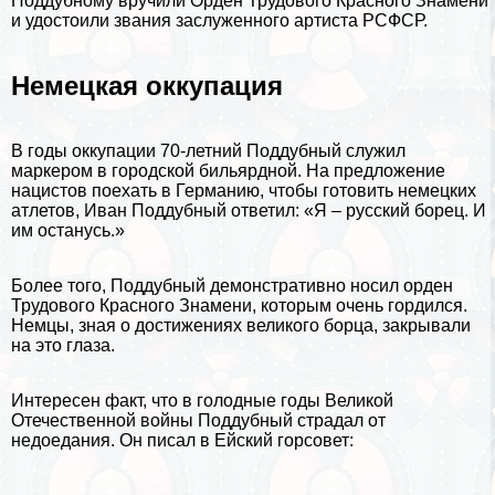
Поддубному вручили Орден Трудового Красного Знамени
и удостоили звания заслуженного артиста РСФСР.
Немецкая оккупация
В годы оккупации 70-летний Поддубный служил
маркером в городской бильярдной. На предложение
нацистов поехать в
Германию
, чтобы готовить немецких
атлетов, Иван Поддубный ответил: «Я – русский борец. И
им остaнycь.»
Более того, Поддубный демонстративно носил орден
Трудового Красного Знамени, которым очень гордился.
Немцы, зная о достижениях великого борца, закрывали
на это глаза.
Интересен факт, что в голодные годы
Великой
Отечественной войны
Поддубный страдал от
недоедания. Он писал в Ейский горсовет: