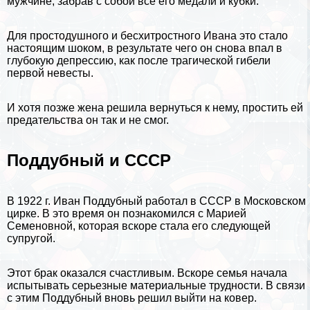
мужчине, забрав с собой все его медали и кубки.
Для простодушного и бесхитростного Ивана это стало
настоящим шоком, в результате чего он снова впал в
глубокую депрессию, как после трагической гибели
первой невесты.
И хотя позже жена решила вернуться к нему, простить ей
предательства он так и не смог.
Поддубный и СССР
В 1922 г. Иван Поддубный работал в
СССР
в Московском
цирке. В это время он познакомился с Марией
Семеновной, которая вскоре стала его следующей
супругой.
Этот бpaк оказался счастливым. Вскоре семья начала
испытывать серьезные материальные трудности. В связи
с этим Поддубный вновь решил выйти на ковер.