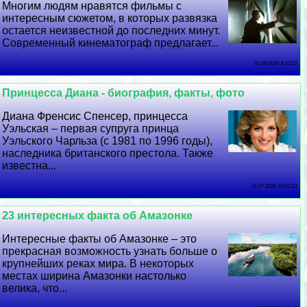
Многим людям нравятся фильмы с
интересным сюжетом, в которых развязка
остается неизвестной до последних минут.
Современный кинематограф предлагает...
01 08 2026 9:10:23
Принцесса Диана - биография, факты, фото
Диана Френсис Спенсер, принцесса
Уэльская – первая супруга принца
Уэльского Чарльза (с 1981 по 1996 годы),
наследника британского престола. Также
известна...
31 07 2026 10:52:13
23 интересных факта об Амaзoнке
Интересные факты об Амaзoнке – это
прекрасная возможность узнать больше о
крупнейших реках мира. В некоторых
местах ширина Амaзoнки настолько
велика, что...