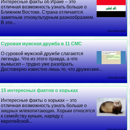
Интересные факты об Иpaке – это
отличная возможность узнать больше о
Ближнем Востоке. Страна отличается
заметным этнокультурным разнообразием.
В это...
06 08 2026 5:50:53
Суровая мужская дружба в 11 СМС
О суровой мужской дружбе слагаются
легенды. Что из этого правда, а что
вымысел – трудно уже разобрать.
Достоверно известно лишь то, что дружеские...
05 08 2026 3:48:56
15 интересных фактов о хорьках
Интересные факты о хорьках – это
отличная возможность узнать больше о
хищных млекопитающих. Хорьки относятся
к семейству куньих, наряду с
европейской...
04 08 2026 12:22:39