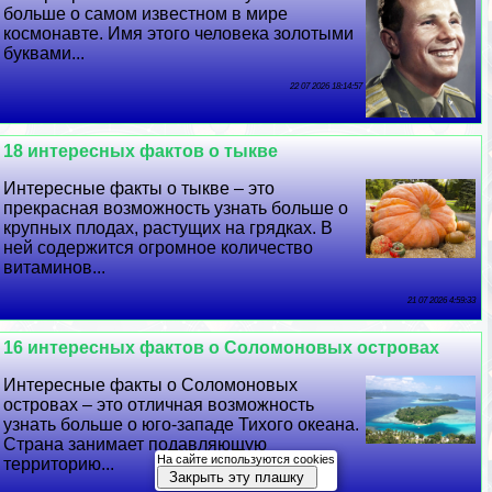
больше о самом известном в мире
космонавте. Имя этого человека золотыми
буквами...
22 07 2026 18:14:57
18 интересных фактов о тыкве
Интересные факты о тыкве – это
прекрасная возможность узнать больше о
крупных плодах, растущих на грядках. В
ней содержится огромное количество
витаминов...
21 07 2026 4:59:33
16 интересных фактов о Соломоновых островах
Интересные факты о Соломоновых
островах – это отличная возможность
узнать больше о юго-западе Тихого океана.
Страна занимает подавляющую
На сайте используются cookies
территорию...
Закрыть эту плашку