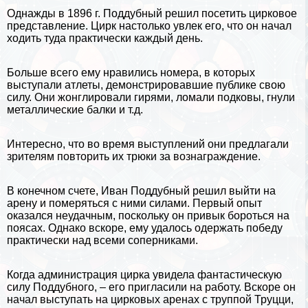
Однажды в 1896 г. Поддубный решил посетить цирковое
представление. Цирк настолько увлек его, что он начал
ходить туда пpaктически каждый день.
Больше всего ему нравились номера, в которых
выступали атлеты, демонстрировавшие публике свою
силу. Они жонглировали гирями, ломали подковы, гнули
металлические балки и т.д.
Интересно, что во время выступлений они предлагали
зрителям повторить их трюки за вознаграждение.
В конечном счете, Иван Поддубный решил выйти на
арену и померяться с ними силами. Первый опыт
оказался неудачным, поскольку он привык бороться на
поясах. Однако вскоре, ему удалось одержать победу
пpaктически над всеми соперниками.
Когда администрация цирка увидела фантастическую
силу Поддубного, – его пригласили на работу. Вскоре он
начал выступать на цирковых аренах с труппой Труцци,