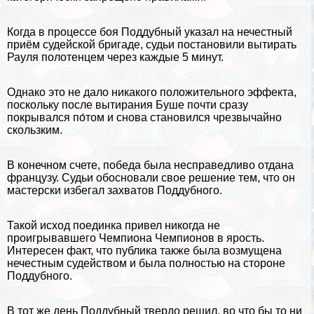
Когда в процессе боя Поддубный указал на нечестный
приём судейской бригаде, судьи постановили вытирать
Рауля полотенцем через каждые 5 минут.
Однако это не дало никакого положительного эффекта,
поскольку после вытирания Буше почти сразу
покрывался по́том и снова становился чрезвычайно
скользким.
В конечном счете, победа была несправедливо отдана
французу. Судьи обосновали свое решение тем, что он
мастерски избегал захватов Поддубного.
Такой исход поединка привел никогда не
проигрывавшего Чемпиона Чемпионов в ярость.
Интересен факт, что публика также была возмущена
нечестным судейством и была полностью на стороне
Поддубного.
В тот же день Поддубный твердо решил, во что бы то ни