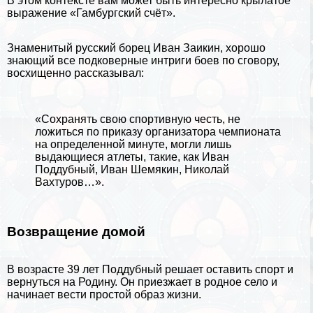
В этом
контексте
вам может быть интересно
крылатое
выражение
«Гамбургский счёт»
.
Знаменитый русский борец Иван Заикин, хорошо
знающий все подковерные интриги боев по сговору,
восхищенно рассказывал:
«Сохранять свою спортивную честь, не
ложиться по приказу организатора чемпионата
на определенной минуте, могли лишь
выдающиеся атлеты, такие, как Иван
Поддубный, Иван Шемякин, Николай
Вахтуров…».
Возвращение домой
В возрасте 39 лет Поддубный решает оставить спорт и
вернуться на Родину. Он приезжает в родное село и
начинает вести простой образ жизни.