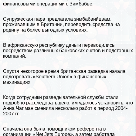
финансовыми операциями с
Зимбабве
.
Супружеская пара предлагала зимбабвийцвам,
проживавшим в
Британии
, переводить средства на
родину на более выгодных условиях.
В африканскую республику деньги переводились
посредством различных банковских счетов и подставных
компаний.
Спустя некоторое время британская разведка начала
подозревать «Southern Union» в финансовых
махинациях.
Когда сотрудники разведывательной службы стали
подробно расследовать дело, им удалось установить, что
Анна Чапман сменила несколько работ в период 2004-
2007 гг.
Сначала она была помощником референта в
организации «Net Jets Europe», а затем работала