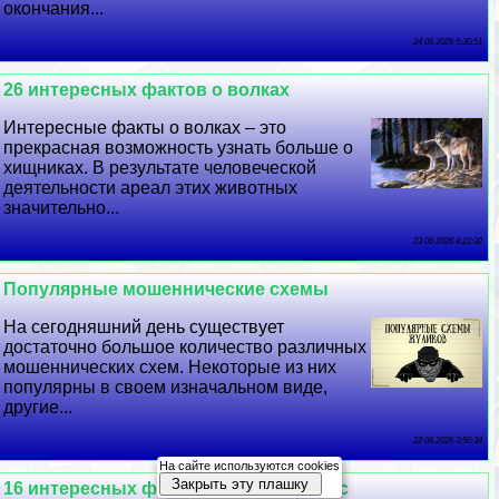
окончания...
24 06 2026 5:30:51
26 интересных фактов о волках
Интересные факты о волках – это
прекрасная возможность узнать больше о
хищниках. В результате человеческой
деятельности ареал этих животных
значительно...
23 06 2026 4:22:32
Популярные мошеннические схемы
На сегодняшний день существует
достаточно большое количество различных
мошеннических схем. Некоторые из них
популярны в своем изначальном виде,
другие...
22 06 2026 3:50:34
На сайте используются cookies
Закрыть эту плашку
16 интересных фактов о горе Эльбрус