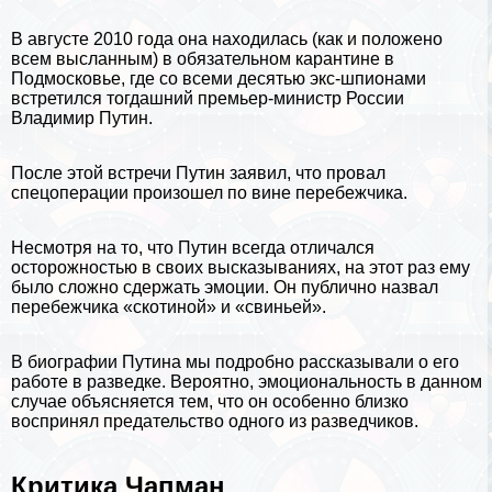
В августе 2010 года она находилась (как и положено
всем высланным) в обязательном карантине в
Подмосковье, где со всеми десятью экс-шпионами
встретился тогдашний премьер-министр России
Владимир Путин.
После этой встречи Путин заявил, что провал
спецоперации произошел по вине перебежчика.
Несмотря на то, что Путин всегда отличался
осторожностью в своих высказываниях, на этот раз ему
было сложно сдержать
эмоции
. Он публично назвал
перебежчика «скотиной» и «свиньей».
В
биографии Путина
мы подробно рассказывали о его
работе в разведке. Вероятно, эмоциональность в данном
случае объясняется тем, что он особенно близко
воспринял предательство одного из разведчиков.
Критика Чапман