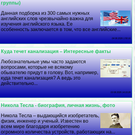
группы)
Данная подборка из 300 самых нужных
английских слов чрезвычайно важна для
изучения английского языка. Ее
особенность заключается в том, что все английские...
04 08 2026 1:50:16
Куда течет канализация – Интересные факты
Любознательные умы часто задаются
вопросами, которые не всякому
обывателю придут в голову. Вот, например,
куда течет канализация? А ведь это
действительно...
03 08 2026 14:10:26
Никола Тесла - биография, личная жизнь, фото
Никола Тесла – выдающийся изобретатель,
физик, инженер и ученый. Известен во
всем мире благодаря изобретению
огромного количества устройств, работающих на...