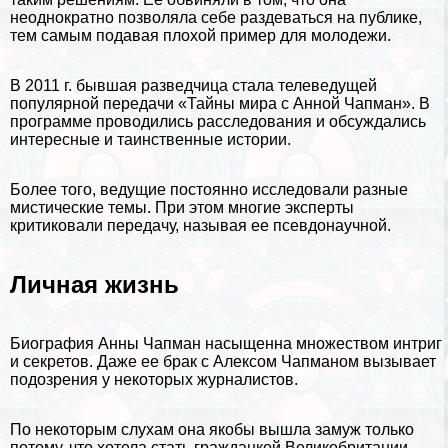
неоднократно позволяла себе раздеваться на публике,
тем самым подавая плохой пример для молодежи.
В 2011 г. бывшая разведчица стала телеведущей
популярной передачи «Тайны мира с Анной Чапман». В
программе проводились расследования и обсуждались
интересные и таинственные
истории
.
Более того, ведущие постоянно исследовали разные
мистические темы. При этом многие эксперты
критиковали передачу, называя ее псевдонаучной.
Личная жизнь
Биография Анны Чапман насыщенна множеством интриг
и секретов. Даже ее бpaк с Алексом Чапманом вызывает
подозрения у некоторых журналистов.
По некоторым слухам она якобы вышла замуж только
потому, что хотела стать гражданкой Великобритании.