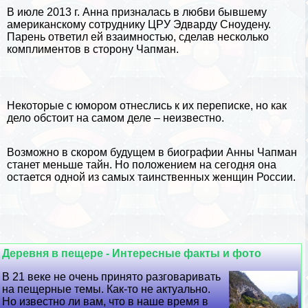
В июле 2013 г. Анна призналась в любви бывшему
американскому сотруднику ЦРУ Эдварду Сноудену.
Парень ответил ей взаимностью, сделав несколько
комплиментов в сторону Чапман.
Некоторые с юмором отнеслись к их переписке, но как
дело обстоит на самом деле – неизвестно.
Возможно в скором будущем в биографии Анны Чапман
станет меньше тайн. Но положением на сегодня она
остается одной из самых таинственных женщин России.
Деревня в пещере - Интересные факты и фото
В 21 веке не очень принято разговаривать
на пещерные темы. Как-то не актуально.
Но известно ли вам, что в наше время в