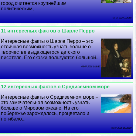
город считается крупнейшим
политическим,...
04 07 2026 7:36:55
11 интересных фактов о Шарле Перро
Интересные факты о Шарле Перро – это
отличная возможность узнать больше о
творчестве выдающегося детского
писателя. Его сказки пользуются большой...
03 07 2026 6:48:17
12 интересных фактов о Средиземном море
Интересные факты о Средиземном море –
это замечательная возможность узнать
больше о Мировом океане. На его
побережье зарождалось, процветало и
погибало...
02 07 2026 15:38:29