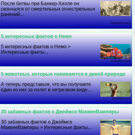
После битвы при Банкер-Хилле он
скончался от cмepтельных огнестрельных
ранений...
04 08 2026 21:56:32
5 интересных фактов о Немо
5 интересных фактов о Немо >
Интересные факты...
03 08 2026 11:36:56
5 животных, которые напиваются в дикой природе
А теперь представьте, что вы получаете
один из них за полет в нетрезвом виде...
02 08 2026 4:19:59
30 забавных фактов о Джеймсе МаквееВампиры
30 забавных фактов о Джеймсе
МаквееВампиры > Интересные факты...