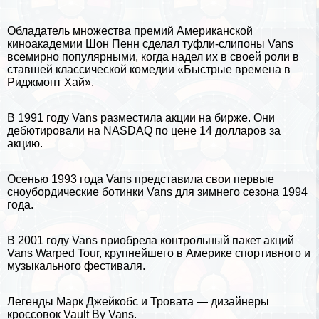
Обладатель множества премий Американской
киноакадемии Шон Пенн сделал туфли-слипоны Vans
всемирно популярными, когда надел их в своей роли в
ставшей классической комедии «Быстрые времена в
Риджмонт Хай».
В 1991 году Vans разместила акции на бирже. Они
дебютировали на NASDAQ по цене 14 долларов за
акцию.
Осенью 1993 года Vans представила свои первые
сноубордические ботинки Vans для зимнего сезона 1994
года.
В 2001 году Vans приобрела контрольный пакет акций
Vans Warped Tour, крупнейшего в Америке спортивного и
музыкального фестиваля.
Легенды Марк Джейкобс и Тровата — дизайнеры
кроссовок Vault By Vans.