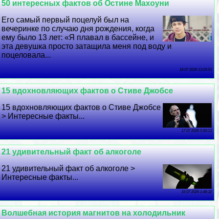
50 интересных фактов об Остине Махоуни
Его самый первый поцелуй был на
вечеринке по случаю дня рождения, когда
ему было 13 лет: «Я плавал в бассейне, и
эта дeвyшка просто затащила меня под воду и
поцеловала...
18 07 2026 13:25:53
15 вдохновляющих фактов о Стиве Джобсе
15 вдохновляющих фактов о Стиве Джобсе
> Интересные факты...
17 07 2026 5:50:13
21 удивительный факт об алкоголе
21 удивительный факт об алкоголе >
Интересные факты...
16 07 2026 1:48:32
Волшебная история магнитов на холодильник