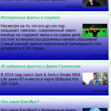
28 07 2026 17:58:17
Интересные факты о снукере
Несмотря на то, что его до сих пор
называют «мелом», современный «мел»
вообще не содержит мела и на самом деле
состоит из множества различных мелких абразивов!
Самый ранний зарегистрированный бильярдный стол
датируется 1740 годом...
27 07 2026 1:15:38
40 забавных фактов о Джеке Гилинском
В 2014 году сингл Jack & Jack-s Single Wild
Life занял 87-е место в чарте Billboard Hot
100 США...
26 07 2026 7:19:58
Что такое Бак Мун?
Что такое Бак Мун? > Интересные факты...