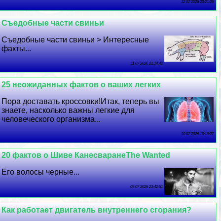
12 07 2026 20:21:26
Съедобные части свиньи
Съедобные части свиньи > Интересные
факты...
11 07 2026 21:14:42
25 неожиданных фактов о ваших легких
Пора доставать кроссовки!Итак, теперь вы
знаете, насколько важны легкие для
человеческого организма...
10 07 2026 10:19:27
20 фактов о Шиве КанесваранеThe Wanted
Его волосы черные...
09 07 2026 23:42:51
Как работает двигатель внутреннего сгорания?