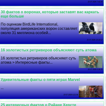
22 07 2026 7:42:34
30 фактов о воронах, которые заставят вас каркать
еще больше
По оценкам BirdLife International,
популяция американских ворон составляет
около 31 миллиона особей...
21 07 2026 19:18:12
16 золотистых ретриверов объясняют суть атома
16 золотистых ретриверов объясняют суть
атома > Интересные факты...
20 07 2026 0:36:35
Удивительные факты о пяти играх Marvel
...
19 07 2026 6:21:56
25 интересных фактов о Райане Херсте