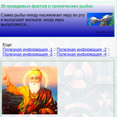
30 правдивых фактов о тропических рыбах
Самка рыбы-пинду насиживает икру во рту
и выпускает мальков, когда икра
вылупляется...
20 06 2026 13:20:31
Еще:
Полезная информация -1
::
Полезная информация -2
::
Полезная информация -3
::
Полезная информация -4
::