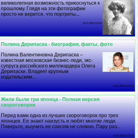
великолепная возможность прикоснуться к
прошлому. Глядя на эти фотографии
просто не верится, что портреты...
22 07 2026 2:32:22
Полина Дерипаска - биография, факты, фото
Полина Валентиновна Дерипаска –
известная московская бизнес-леди, экс-
супруга российского миллиардера Олега
Дерипаски. Владеет крупным
издательским...
21 07 2026 16:47:47
Жили были три японца - Полная версия
скороговорки
Перед вами одна из лучших скороговорок про трех
японцев. Ее знают наизусть и любят многие люди.
Поверьте, выучить ее совсем не сложно. Пару раз...
20 07 2026 23:36:14