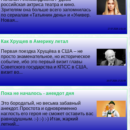
российская актриса театра и кино.
Зрителям она больше всего запомнилась
по сериалам «Татьянин день» и «Универ.
Новая...
17 07 2026 1:51:16
Как Хрущев в Америку летал
Первая поездка Хрущёва в США – не
просто знаменательное, но историческое
событие, ибо это первый визит главы
Советского государства и КПСС в США,
визит во...
16 07 2026 17:21:59
Пока не началось - анекдот дня
Это бородатый, но весьма забавный
анекдот. Простота и одновременно
наглость его героя не сможет оставить вас
равнодушным. :-) :-) :-) Итак, жаркий
летний...