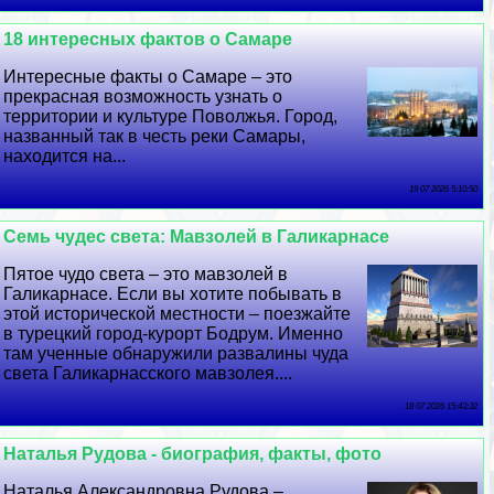
18 интересных фактов о Самаре
Интересные факты о Самаре – это
прекрасная возможность узнать о
территории и культуре Поволжья. Город,
названный так в честь реки Самары,
находится на...
19 07 2026 5:10:50
Семь чудес света: Мавзолей в Галикарнасе
Пятое чудо света – это мавзолей в
Галикарнасе. Если вы хотите побывать в
этой исторической местности – поезжайте
в турецкий город-курорт Бодрум. Именно
там ученные обнаружили развалины чуда
света Галикарнасского мавзолея....
18 07 2026 15:43:32
Наталья Рудова - биография, факты, фото
Наталья Александровна Рудова –