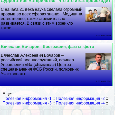
Суррогатное материнство - что это и как происходит
С начала 21 века наука сделала огромный
прорыв во всех сферах знания. Медицина,
естественно, также стремительно
развивается. В связи с этим возникло
такое...
19 06 2026 0:42:49
Вячеслав Бочаров - биография, факты, фото
Вячеслав Алексеевич Бочаров –
российский военнослужащий, офицер
Управления «В» («Вымпел») Центра
спецназначения ФСБ России, полковник.
Участвовал в...
18 06 2026 1:22:47
Еще:
Полезная информация -1
::
Полезная информация -2
::
Полезная информация -3
::
Полезная информация -4
::