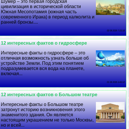
Шумер – это первая городская
цивилизация в исторической области
Южная Месопотамия (южная часть
современного Иpaка) в период халколита и
ранней бронзы....
02 08 2026 7:23:18
12 интересных фактов о гидросфере
Интересные факты о гидросфере – это
отличная возможность узнать больше об
устройстве Земли. Под этим понятием
подразумевается вся вода на планете,
включая...
01 08 2026 3:43:12
12 интересных фактов о Большом театре
Интересные факты о Большом театре
затронут историю возникновения этого
знаменитого здания. Он является
настоящим украшением не только Москвы,
но и всей...