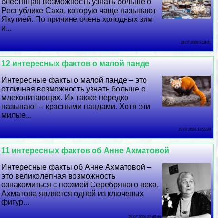
блестящая возможность узнать больше о
Республике Саха, которую чаще называют
Якутией. По причине очень холодных зим
и...
28 07 2026 5:19:41
12 интересных фактов о малой панде
Интересные факты о малой панде – это
отличная возможность узнать больше о
млекопитающих. Их также нередко
называют – красными пандами. Хотя эти
милые...
27 07 2026 13:55:29
11 интересных фактов об Анне Ахматовой
Интересные факты об Анне Ахматовой –
это великолепная возможность
ознакомиться с поэзией Серебряного века.
Ахматова является одной из ключевых
фигур...
26 07 2026 20:48:46