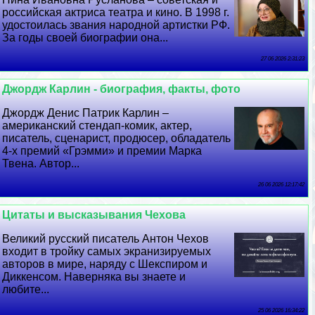
российская актриса театра и кино. В 1998 г.
удостоилась звания народной артистки РФ.
За годы своей биографии она...
27 06 2026 2:31:23
Джордж Карлин - биография, факты, фото
Джордж Денис Патрик Карлин –
американский стендап-комик, актер,
писатель, сценарист, продюсер, обладатель
4-х премий «Грэмми» и премии Марка
Твена. Автор...
26 06 2026 12:17:42
Цитаты и высказывания Чехова
Великий русский писатель Антон Чехов
входит в тройку самых экранизируемых
авторов в мире, наряду с Шекспиром и
Диккенсом. Наверняка вы знаете и
любите...
25 06 2026 16:34:22