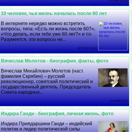
13 07 2026 12:13:19
10 человек, чья жизнь началась после 60 лет
В интернете нередко можно встретить
вопросы, типа: «Есть ли жизнь после 60?»,
«Что делать, если тебе уже 60 лет?» и т.п.
Разумеется, эти вопросы не...
12 07 2026 13:52:23
Вячеслав Молотов - биография, факты, фото
Вячеслав Михайлович Молотов (наст.
фамилия Скрябин) – русский
революционер, советский политический и
государственный деятель. Председатель
Совета народных...
11 07 2026 0:12:37
Индира Ганди - биография, личная жизнь, фото
Индира Приядаршини Ганди – индийский
политик и лидер политической силы