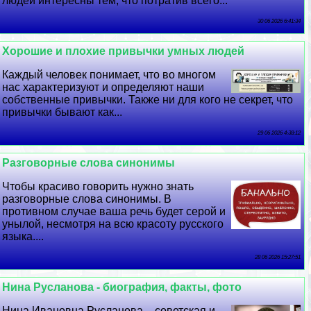
людей интересны тем, что потратив всего...
30 06 2026 6:41:34
Хорошие и плохие привычки умных людей
Каждый человек понимает, что во многом
нас хаpaктеризуют и определяют наши
собственные привычки. Также ни для кого не секрет, что
привычки бывают как...
29 06 2026 4:38:12
Разговорные слова синонимы
Чтобы красиво говорить нужно знать
разговорные слова синонимы. В
противном случае ваша речь будет серой и
унылой, несмотря на всю красоту русского
языка....
28 06 2026 15:27:51
Нина Русланова - биография, факты, фото
Нина Ивановна Русланова – советская и