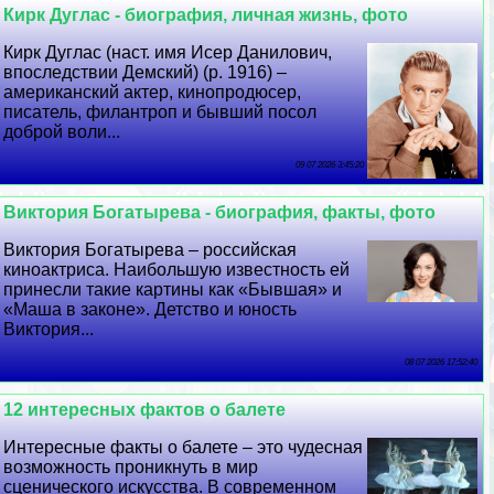
Кирк Дуглас - биография, личная жизнь, фото
Кирк Дуглас (наст. имя Исер Данилович,
впоследствии Демский) (р. 1916) –
американский актер, кинопродюсер,
писатель, филантроп и бывший посол
доброй воли...
09 07 2026 3:45:20
Виктория Богатырева - биография, факты, фото
Виктория Богатырева – российская
киноактриса. Наибольшую известность ей
принесли такие картины как «Бывшая» и
«Маша в законе». Детство и юность
Виктория...
08 07 2026 17:52:40
12 интересных фактов о балете
Интересные факты о балете – это чудесная
возможность проникнуть в мир
сценического искусства. В современном