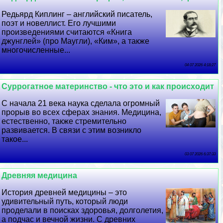
Редьярд Киплинг – английский писатель,
поэт и новеллист. Его лучшими
произведениями считаются «Книга
джунглей» (про Маугли), «Ким», а также
многочисленные...
04 07 2026 4:18:27
Суррогатное материнство - что это и как происходит
С начала 21 века наука сделала огромный
прорыв во всех сферах знания. Медицина,
естественно, также стремительно
развивается. В связи с этим возникло
такое...
03 07 2026 6:37:33
Древняя медицина
История древней медицины – это
удивительный путь, который люди
проделали в поисках здоровья, долголетия,
а подчас и вечной жизни. С древних