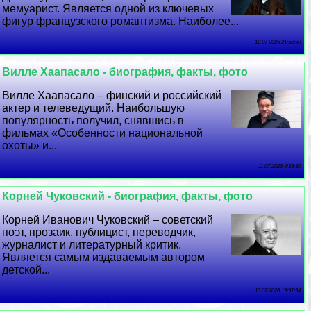
мемуарист. Является одной из ключевых
фигур французского романтизма. Наиболее...
12 07 2026 21:58:50
Вилле Хаапасало - биография, факты, фото
Вилле Хаапасало – финский и российский
актер и телеведущий. Наибольшую
популярность получил, снявшись в
фильмах «Особенности национальной
охоты» и...
11 07 2026 4:33:30
Корней Чуковский - биография, факты, фото
Корней Иванович Чуковский – советский
поэт, прозаик, публицист, переводчик,
журналист и литературный критик.
Является самым издаваемым автором
детской...
10 07 2026 15:57:54