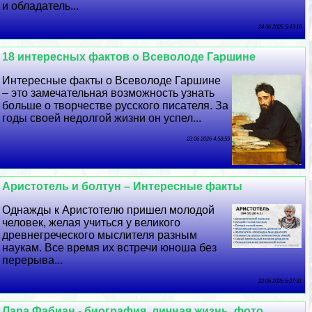
и обладатель...
24 06 2026 5:43:16
18 интересных фактов о Всеволоде Гаршине
Интересные факты о Всеволоде Гаршине
– это замечательная возможность узнать
больше о творчестве русского писателя. За
годы своей недолгой жизни он успел...
23 06 2026 4:58:59
Аристотель и болтун – Интересные факты
Однажды к Аристотелю пришел молодой
человек, желая учиться у великого
древнегреческого мыслителя разным
наукам. Все время их встречи юноша без
перерыва...
22 06 2026 6:27:31
Лара Фабиан - биография, личная жизнь, фото