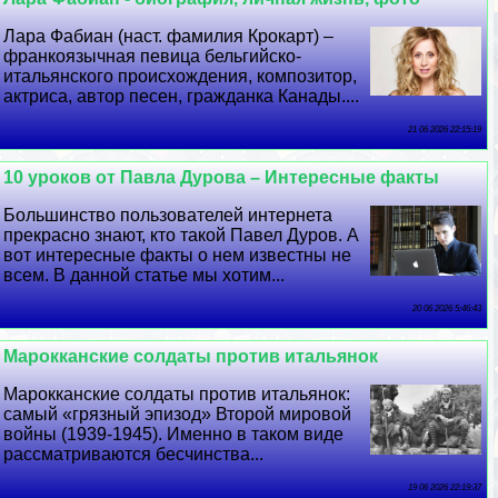
Лара Фабиан (наст. фамилия Крокарт) –
франкоязычная певица бельгийско-
итальянского происхождения, композитор,
актриса, автор песен, гражданка Канады....
21 06 2026 22:15:19
10 уроков от Павла Дурова – Интересные факты
Большинство пользователей интернета
прекрасно знают, кто такой Павел Дуров. А
вот интересные факты о нем известны не
всем. В данной статье мы хотим...
20 06 2026 5:46:43
Марокканские солдаты против итальянок
Марокканские солдаты против итальянок:
самый «грязный эпизод» Второй мировой
войны (1939-1945). Именно в таком виде
рассматриваются бесчинства...
19 06 2026 22:19:37