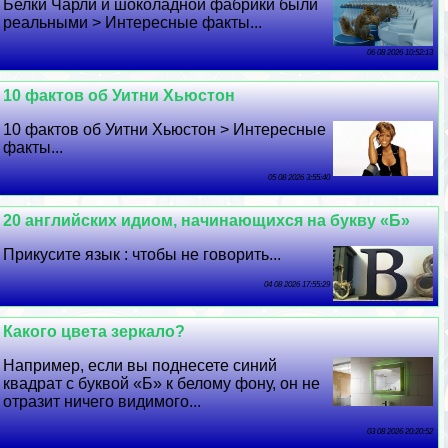
Белки Чарли и шоколадной фабрики были
реальными > Интересные факты...
06 08 2026 10:52:13
10 фактов об Уитни Хьюстон
10 фактов об Уитни Хьюстон > Интересные
факты...
05 08 2026 3:55:40
20 английских идиом, начинающихся на букву «Б»
Прикусите язык : чтобы не говорить...
04 08 2026 17:55:29
Какого цвета зеркало?
Например, если вы поднесете синий
квадрат с буквой «Б» к белому фону, он не
отразит ничего видимого...
03 08 2026 20:20:52