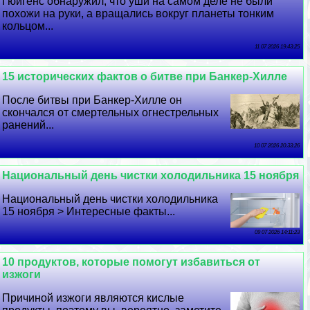
Гюйгенс обнаружил, что уши на самом деле не были
похожи на руки, а вращались вокруг планеты тонким
кольцом...
11 07 2026 19:43:25
15 исторических фактов о битве при Банкер-Хилле
После битвы при Банкер-Хилле он
скончался от cмepтельных огнестрельных
ранений...
10 07 2026 20:33:26
Национальный день чистки холодильника 15 ноября
Национальный день чистки холодильника
15 ноября > Интересные факты...
09 07 2026 14:11:23
10 продуктов, которые помогут избавиться от
изжоги
Причиной изжоги являются кислые