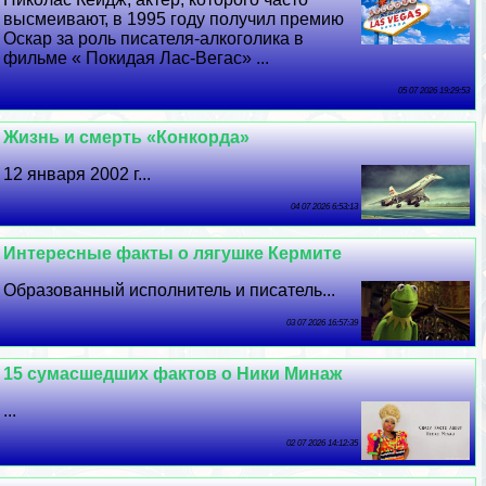
высмеивают, в 1995 году получил премию
Оскар за роль писателя-алкоголика в
фильме « Покидая Лас-Вегас» ...
05 07 2026 19:29:53
Жизнь и cмepть «Конкорда»
12 января 2002 г...
04 07 2026 6:53:13
Интересные факты о лягушке Кермите
Образованный исполнитель и писатель...
03 07 2026 16:57:39
15 cyмacшедших фактов о Ники Минаж
...
02 07 2026 14:12:35