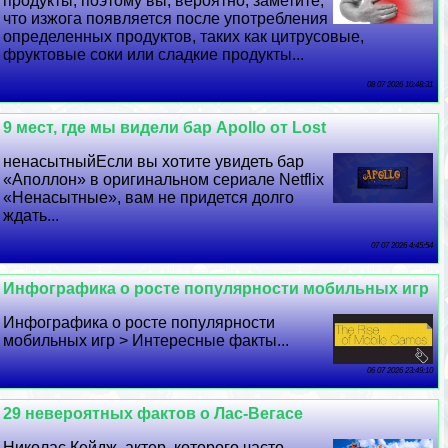
продукты, поэтому вы, вероятно, заметите,
что изжога появляется после употрeбления
определенных продуктов, таких как цитрусовые,
фруктовые соки или сладкие продукты...
08 07 2026 10:48:31
9 мест, где мы видели бар Apollo от Lost
ненасытныйЕсли вы хотите увидеть бар
«Аполлон» в оригинальном сериале Netflix
«Ненасытные», вам не придется долго
ждать...
07 07 2026 4:45:54
Инфографика о росте популярности мобильных игр
Инфографика о росте популярности
мобильных игр > Интересные факты...
06 07 2026 23:49:10
29 невероятных фактов о Лас-Вегасе
Николас Кейдж, актер, которого часто