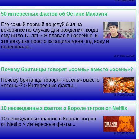
27 07 2026 0:39:16
50 интересных фактов об Остине Махоуни
Его самый первый поцелуй был на
вечеринке по случаю дня рождения, когда
ему было 13 лет: «Я плавал в бассейне, и
эта дeвyшка просто затащила меня под воду и
поцеловала...
26 07 2026 23:24:29
Почему британцы говорят «осень» вместо «осень»?
Почему британцы говорят «осень» вместо
«осень»? > Интересные факты...
25 07 2026 22:47:13
10 неожиданных фактов о Короле тигров от Netflix
10 неожиданных фактов о Короле тигров
от Netflix > Интересные факты...
24 07 2026 17:52:48