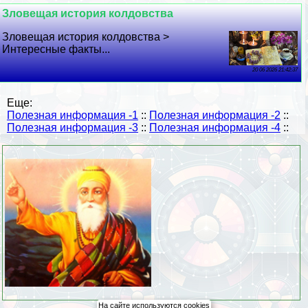
Зловещая история колдовства
Зловещая история колдовства >
Интересные факты...
20 06 2026 21:42:37
Еще:
Полезная информация -1
::
Полезная информация -2
::
Полезная информация -3
::
Полезная информация -4
::
На сайте используются cookies