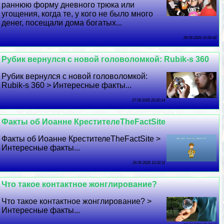
раннюю форму дневного трюка или
угощения, когда те, у кого не было много
денег, посещали дома богатых...
28 06 2026 10:56:42
Рубик вернулся с новой головоломкой: Rubik-s 360
Рубик вернулся с новой головоломкой:
Rubik-s 360 > Интересные факты...
27 06 2026 22:20:14
Факты об Иоанне КрестителеTheFactSite
Факты об Иоанне КрестителеTheFactSite >
Интересные факты...
26 06 2026 10:32:11
Что такое контактное жонглирование?
Что такое контактное жонглирование? >
Интересные факты...