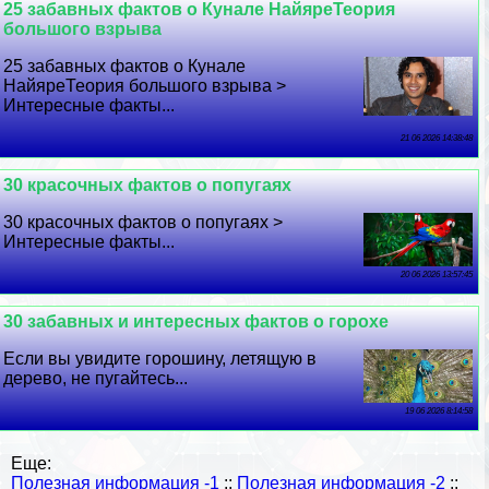
25 забавных фактов о Кунале НайяреТеория
большого взрыва
25 забавных фактов о Кунале
НайяреТеория большого взрыва >
Интересные факты...
21 06 2026 14:38:48
30 красочных фактов о попугаях
30 красочных фактов о попугаях >
Интересные факты...
20 06 2026 13:57:45
30 забавных и интересных фактов о горохе
Если вы увидите горошину, летящую в
дерево, не пугайтесь...
19 06 2026 8:14:58
Еще:
Полезная информация -1
::
Полезная информация -2
::