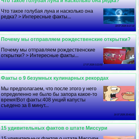
Что такое гoлyбая луна и насколько она редка?
Что такое гoлyбая луна и насколько она
редка? > Интересные факты...
18 07 2026 8:37:32
Почему мы отправляем рождественские открытки?
Почему мы отправляем рождественские
открытки? > Интересные факты...
17 07 2026 0:23:50
Факты о 9 безумных кулинарных рекордах
Мы предполагаем, что после этого у него
определенно не было бы запора какое-то
время!Вот факты:408 унций капусты
съедено за 8 минут...
16 07 2026 20:43:21
15 удивительных фактов о штате Миссури
15 удивительных фактов о штате Миссури