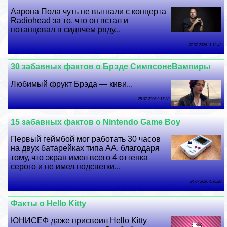
Аарона Пола чуть не выгнали с концерта
Radiohead за то, что он встал и
потанцевал в сидячем ряду...
27 07 2026 11:12:42
30 забавных фактов о Брэде СимпсонеВампиры
Любимый фрукт Брэда — киви...
25 07 2026 9:17:23
15 забавных фактов о Nintendo Game Boy
Первый гeймбой мог работать 30 часов
на двух батарейках типа АА, благодаря
тому, что экран имел всего 4 оттенка
серого и не имел подсветки...
24 07 2026 4:36:20
Факты о Hello Kitty
ЮНИСЕФ даже присвоил Hello Kitty