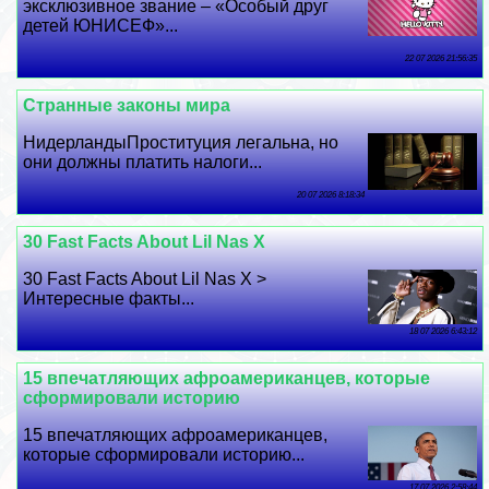
эксклюзивное звание – «Особый друг
детей ЮНИСЕФ»...
22 07 2026 21:56:35
Странные законы мира
НидерландыПроституция легальна, но
они должны платить налоги...
20 07 2026 8:18:34
30 Fast Facts About Lil Nas X
30 Fast Facts About Lil Nas X >
Интересные факты...
18 07 2026 6:43:12
15 впечатляющих афроамериканцев, которые
сформировали историю
15 впечатляющих афроамериканцев,
которые сформировали историю...
17 07 2026 2:58:44