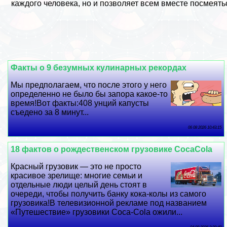
каждого человека, но и позволяет всем вместе посмеятьс
Факты о 9 безумных кулинарных рекордах
Мы предполагаем, что после этого у него
определенно не было бы запора какое-то
время!Вот факты:408 унций капусты
съедено за 8 минут...
06 08 2026 10:43:15
18 фактов о рождественском грузовике CocaCola
Красный грузовик — это не просто
красивое зрелище: многие семьи и
отдельные люди целый день стоят в
очереди, чтобы получить банку кока-колы из самого
грузовика!В телевизионной рекламе под названием
«Путешествие» грузовики Coca-Cola ожили...