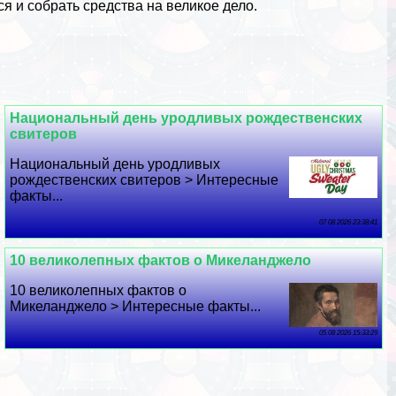
я и собрать средства на великое дело.
Национальный день уpoдливых рождественских
свитеров
Национальный день уpoдливых
рождественских свитеров > Интересные
факты...
07 08 2026 23:38:41
10 великолепных фактов о Микеланджело
10 великолепных фактов о
Микеланджело > Интересные факты...
05 08 2026 15:33:29