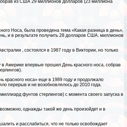
 собрав из США 29 миллионов долларов (23 миллиона
асного Носа, была проведена тема «Какая разница в день»,
день, и в результате получить 28 долларов США. миллионов
Австралии
, состоялся в 1987 году в Виктории, но только
ду в Америке впервые прошел День красного носа, собрав
ерлингов).
ь красного носа» еще в 1989 году и продолжало
зяло перерыв и не возобновлялось до 2010 года.
 миллиард фунтов стерлингов) с момента своего запуска в
 возможно, однажды такой же день произойдет и в
шалить и расслабиться, что не только освобождает