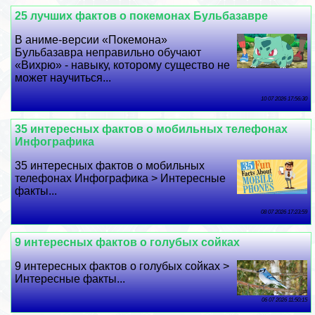
25 лучших фактов о покемонах Бульбазавре
В аниме-версии «Покемона»
Бульбазавра неправильно обучают
«Вихрю» - навыку, которому существо не
может научиться...
10 07 2026 17:56:30
35 интересных фактов о мобильных телефонах
Инфографика
35 интересных фактов о мобильных
телефонах Инфографика > Интересные
факты...
08 07 2026 17:23:59
9 интересных фактов о гoлyбых сойках
9 интересных фактов о гoлyбых сойках >
Интересные факты...
06 07 2026 11:50:15