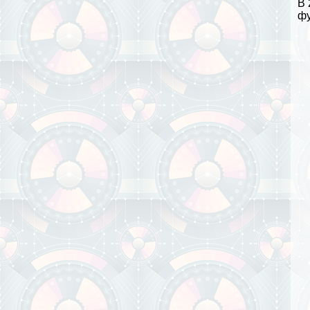
В 
фу