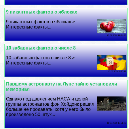
9 пикантных фактов о яблоках
9 пикантных фактов о яблоках >
Интересные факты...
15 07 2026 18:54:20
10 забавных фактов о числе 8
10 забавных фактов о числе 8 >
Интересные факты...
13 07 2026 1:20:51
Павшему астронавту на Луне тайно установили
мемориал
Однако под давлением НАСА и целой
группы астронавтов фон Хойдонк решил
больше не продавать, хотя у него было
произведено 50 штук...
12 07 2026 13:54:18