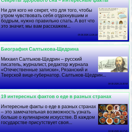
Секреты здорового сна – Интересные факты
Ни для кого не секрет, что для того, чтобы
утром чувствовать себя отдохнувшим и
бодрым, нужно правильно спать. А вот что
это значит, мы вам расскажем...
05 08 2026 13:26:14
Биография Салтыкова-Щедрина
Михаил Салтыков-Щедрин – русский
писатель, журналист, редактор журнала
«Отечественные записки», Рязанский и
Тверской вице-губернатор. Салтыков-Щедрин...
04 08 2026 23:30:54
19 интересных фактов о еде в разных странах
Интересные факты о еде в разных странах
– это замечательная возможность узнать
больше о кулинарном искусстве. В каждом
государстве присутствует своя...
03 08 2026 16:17:41