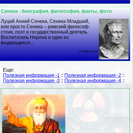
Сенека - биография, философия, факты, фото
Луций Анней Сенека, Сенека Младший,
или просто Сенека – римский философ-
стоик, поэт и государственный деятель.
Воспитатель Нерона и один из
выдающихся...
17 06 2026 16:30:11
Еще:
Полезная информация -1
::
Полезная информация -2
::
Полезная информация -3
::
Полезная информация -4
::