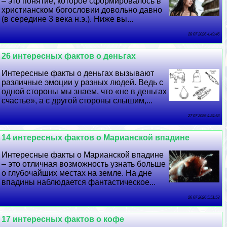
– это понятие, которое сформировалось в
христианском богословии довольно давно
(в середине 3 века н.э.). Ниже вы...
28 07 2026 4:49:46
26 интересных фактов о деньгах
Интересные факты о деньгах вызывают
различные эмоции у разных людей. Ведь с
одной стороны мы знаем, что «не в деньгах
счастье», а с другой стороны слышим,...
27 07 2026 4:24:53
14 интересных фактов о Марианской впадине
Интересные факты о Марианской впадине
– это отличная возможность узнать больше
о глубочайших местах на земле. На дне
впадины наблюдается фантастическое...
26 07 2026 5:51:53
17 интересных фактов о кофе