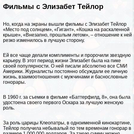
Фильмы с Элизабет Тейлор
Но, когда на экраны вышли фильмы с Элизабет Тейлор
«Место под солнцем», «Гигант», «Кошка на раскаленной
крыше», «Внезапно, прошлым летом», – отношение к ней
резко изменилось в лучшую сторону.
Ей все чаще делали комплименты и пророчили звездную
карьеру. В этот период жизни Элизабет была на пике
своей популярности. О ней писали абсолютно все СМИ
Америки. Журналисты постоянно обсуждали ее личную
жизнь, взаимоотношения с мужчинами и баснословные
гонорары.
В 1960 г. за съемки в фильме «Баттерфилд, 8», она была
удостоена своего первого Оскара за лучшую женскую
роль.
За роль
царицы Клеопатры
, в одноименной кинокартине,
Тейлор получила небывалый по тем временам гонорар в
размере 1 000 000 долларов. За такую сумму можно