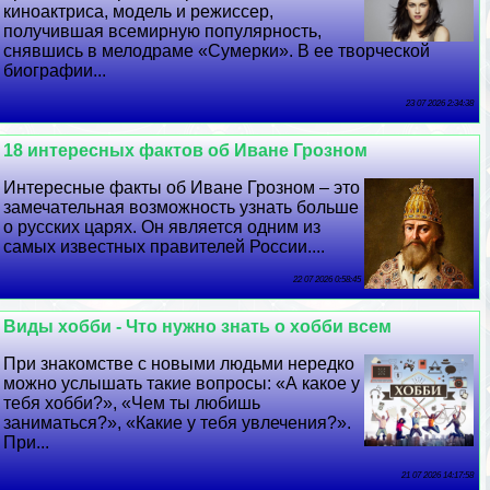
киноактриса, модель и режиссер,
получившая всемирную популярность,
снявшись в мелодраме «Сумерки». В ее творческой
биографии...
23 07 2026 2:34:38
18 интересных фактов об Иване Грозном
Интересные факты об Иване Грозном – это
замечательная возможность узнать больше
о русских царях. Он является одним из
самых известных правителей России....
22 07 2026 0:58:45
Виды хобби - Что нужно знать о хобби всем
При знакомстве с новыми людьми нередко
можно услышать такие вопросы: «А какое у
тебя хобби?», «Чем ты любишь
заниматься?», «Какие у тебя увлечения?».
При...
21 07 2026 14:17:58