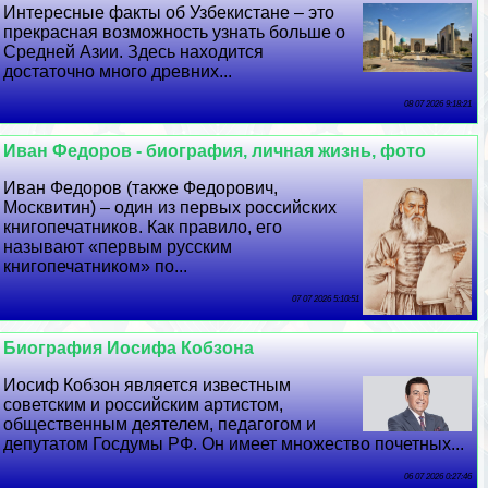
Интересные факты об Узбекистане – это
прекрасная возможность узнать больше о
Средней Азии. Здесь находится
достаточно много древних...
08 07 2026 9:18:21
Иван Федоров - биография, личная жизнь, фото
Иван Федоров (также Федорович,
Москвитин) – один из первых российских
книгопечатников. Как правило, его
называют «первым русским
книгопечатником» по...
07 07 2026 5:10:51
Биография Иосифа Кобзона
Иосиф Кобзон является известным
советским и российским артистом,
общественным деятелем, педагогом и
депутатом Госдумы РФ. Он имеет множество почетных...
06 07 2026 0:27:46