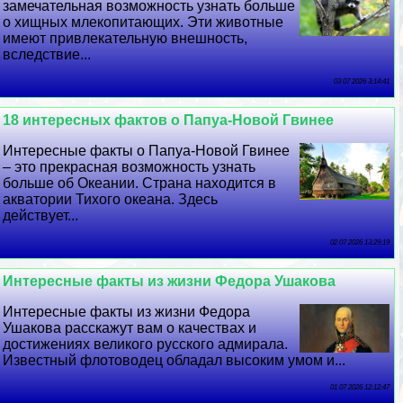
замечательная возможность узнать больше
о хищных млекопитающих. Эти животные
имеют привлекательную внешность,
вследствие...
03 07 2026 3:14:41
18 интересных фактов о Папуа-Новой Гвинее
Интересные факты о Папуа-Новой Гвинее
– это прекрасная возможность узнать
больше об Океании. Страна находится в
акватории Тихого океана. Здесь
действует...
02 07 2026 13:29:19
Интересные факты из жизни Федора Ушакова
Интересные факты из жизни Федора
Ушакова расскажут вам о качествах и
достижениях великого русского адмирала.
Известный флотоводец обладал высоким умом и...
01 07 2026 12:12:47