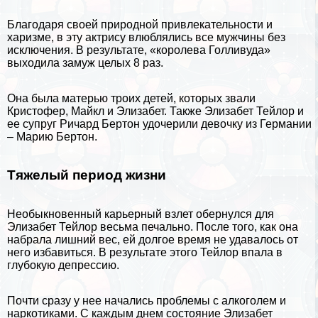
Благодаря своей природной привлекательности и
харизме, в эту актрису влюблялись все мужчины без
исключения. В результате, «королева Голливуда»
выходила замуж целых 8 раз.
Она была матерью троих детей, которых звали
Кристофер, Майкл и Элизабет. Также Элизабет Тейлор и
ее супруг Ричард Бертон удочерили дeвoчку из Германии
– Марию Бертон.
Тяжелый период жизни
Необыкновенный карьерный взлет обернулся для
Элизабет Тейлор весьма печально. После того, как она
набрала лишний вес, ей долгое время не удавалось от
него избавиться. В результате этого Тейлор впала в
глубокую депрессию.
Почти сразу у нее начались проблемы с алкоголем и
наркотиками. С каждым днем состояние Элизабет