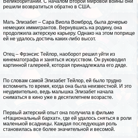
Великобритании. С началом Второй Мировой войны они
решили возвратиться обратно в
США
.
Мать Элизабет – Сара Виола Вомброд, была дочерью
немецких иммигрантов. Вернувшись на родину, она
продолжила актерскую карьеру. Однако на этом поприще
ей не удалось достичь каких-либо высот.
Отец – Фрэнсис Тейлор, наоборот решил уйти из
кинематографа и заняться искусством. Он руководил
картинной галереей, которая принадлежала его дяде.
По словам самой Элизабет Тейлор, ей было трудно
вспомнить то время, когда она была неизвестной. И это
неудивительно, ведь малышка Элизабет начала
сниматься в кино уже в десятилетнем возрасте.
Первый актерский опыт она получила в фильме
«Национальный бархат», где ей удалось сняться в роли
маленькой всадницы. Каждая последующая роль
становилась все более значительной и весомой.