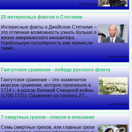
31 07 2026 8:10:17
25 интересных фактов о Стетхеме
Интересные факты о Джейсоне Стетхеме –
это отличная возможность узнать больше о
жизни американского киноактера.
Наибольшую популярность ему принесли
такие...
30 07 2026 20:45:53
Гангутское сражение - победа русского флота
Гангутское сражение – это знаменитое
морское сражение, которое произошло в
1714 г., в разгар Великой Северной войны
(1700-1721). Сражение состоялось 27...
29 07 2026 22:48:24
7 cмepтных грехов - список и описание
Семь cмepтных грехов, или главные грехи