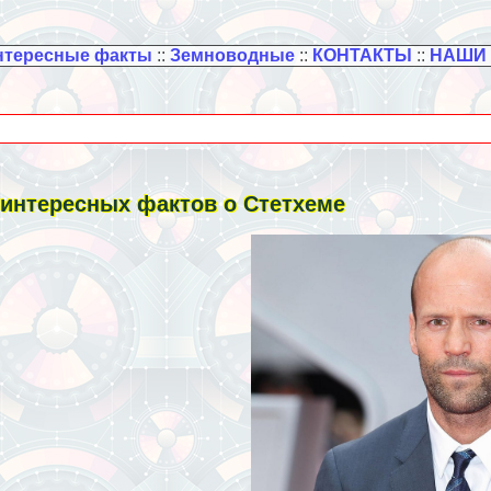
нтересные факты
::
Земноводные
::
КОНТАКТЫ
::
НАШИ
 интересных фактов о Стетхеме