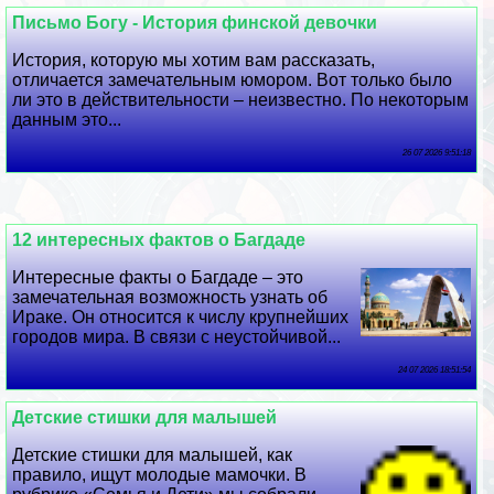
Письмо Богу - История финской дeвoчки
История, которую мы хотим вам рассказать,
отличается замечательным юмором. Вот только было
ли это в действительности – неизвестно. По некоторым
данным это...
26 07 2026 9:51:18
12 интересных фактов о Багдаде
Интересные факты о Багдаде – это
замечательная возможность узнать об
Иpaке. Он относится к числу крупнейших
городов мира. В связи с неустойчивой...
24 07 2026 18:51:54
Детские стишки для малышей
Детские стишки для малышей, как
правило, ищут молодые мамочки. В