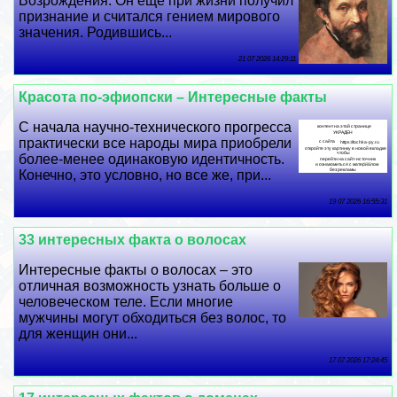
Возрождения. Он еще при жизни получил
признание и считался гением мирового
значения. Родившись...
21 07 2026 14:29:11
Красота по-эфиопски – Интересные факты
С начала научно-технического прогресса
пpaктически все народы мира приобрели
более-менее одинаковую идентичность.
Конечно, это условно, но все же, при...
19 07 2026 16:55:31
33 интересных факта о волосах
Интересные факты о волосах – это
отличная возможность узнать больше о
человеческом теле. Если многие
мужчины могут обходиться без волос, то
для женщин они...
17 07 2026 17:24:45