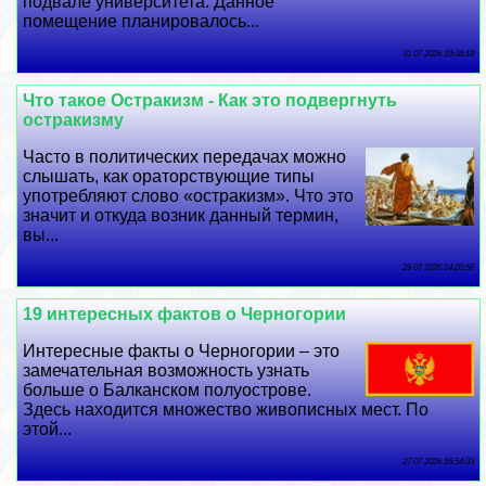
подвале университета. Данное
помещение планировалось...
31 07 2026 19:38:18
Что такое Остpaкизм - Как это подвергнуть
остpaкизму
Часто в политических передачах можно
слышать, как ораторствующие типы
употрeбляют слово «остpaкизм». Что это
значит и откуда возник данный термин,
вы...
29 07 2026 14:20:56
19 интересных фактов о Черногории
Интересные факты о Черногории – это
замечательная возможность узнать
больше о Балканском полуострове.
Здесь находится множество живописных мест. По
этой...
27 07 2026 16:54:33