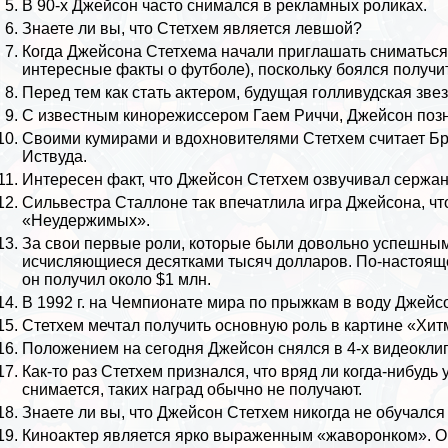
В 90-х Джейсон часто снимался в рекламных роликах.
Знаете ли вы, что Стетхем является левшой?
Когда Джейсона Стетхема начали приглашать сниматься 
интересные факты о футболе
), поскольку боялся получи
Перед тем как стать актером, будущая голливудская зв
С известным кинорежиссером Гаем Риччи, Джейсон позн
Своими кумирами и вдохновителями Стетхем считает Бр
Иствуда.
Интересен факт, что Джейсон Стетхем озвучивал сержант
Сильвестра Сталлоне так впечатлила игра Джейсона, что
«Неудержимых».
За свои первые роли, которые были довольно успешным
исчисляющиеся десятками тысяч долларов. По-настояще
он получил около $1 млн.
В 1992 г. на Чемпионате мира по прыжкам в воду Джейсо
Стетхем мечтал получить основную роль в картине «Хитм
Положением на сегодня Джейсон снялся в 4-х видеокли
Как-то раз Стетхем признался, что вряд ли когда-нибудь
снимается, таких наград обычно не получают.
Знаете ли вы, что Джейсон Стетхем никогда не обучался
Киноактер является ярко выраженным «жаворонком». Он 