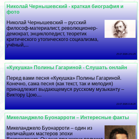
Николай Чернышевский - краткая биография и
фото
Николай Чернышевский – русский
философ-материалист, революционер-
демократ, энциклопедист, теоретик
критического утопического социализма,
учёный,...
25 07 2026 3:51:29
«Кукушка» Полины Гагариной - Слушать онлайн
Перед вами песня «Кукушка» Полины Гагариной.
Конечно, сама песня (как текст, так и мелодия)
принадлежит выдающемуся русскому музыканту –
Виктору Цою....
23 07 2026 0:36:20
Микеланджело Буонарроти – Интересные факты
Микеланджело Буонарроти – один из
величайших мастеров эпохи