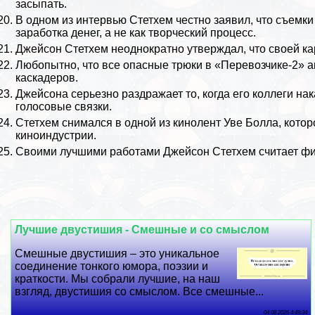
засыпать.
В одном из интервью Стетхем честно заявил, что съемки
заработка денег, а не как творческий процесс.
Джейсон Стетхем неоднократно утверждал, что своей ка
Любопытно, что все опасные трюки в «Перевозчике-2» а
каскадеров.
Джейсона серьезно раздражает то, когда его коллеги н
голосовые связки.
Стетхем снимался в одной из кинолент Уве Болла, кото
киноиндустрии.
Своими лучшими работами Джейсон Стетхем считает фил
Лучшие двустишия - Смешные и со смыслом
Смешные двустишия – это уникальное
соединение тонкого юмора, поэзии и
краткости. Мы собрали лучшие, на наш
взгляд, двустишия со смыслом. Все смешные...
04 08 2026 4:49:34