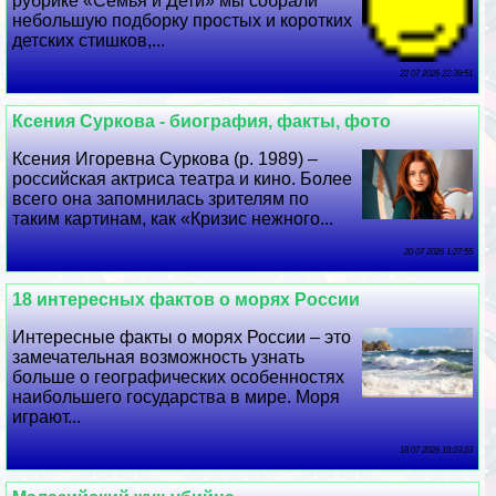
рубрике «Семья и Дети» мы собрали
небольшую подборку простых и коротких
детских стишков,...
22 07 2026 22:39:51
Ксения Суркова - биография, факты, фото
Ксения Игоревна Суркова (р. 1989) –
российская актриса театра и кино. Более
всего она запомнилась зрителям по
таким картинам, как «Кризис нежного...
20 07 2026 1:27:55
18 интересных фактов о морях России
Интересные факты о морях России – это
замечательная возможность узнать
больше о географических особенностях
наибольшего государства в мире. Моря
играют...
18 07 2026 19:23:23