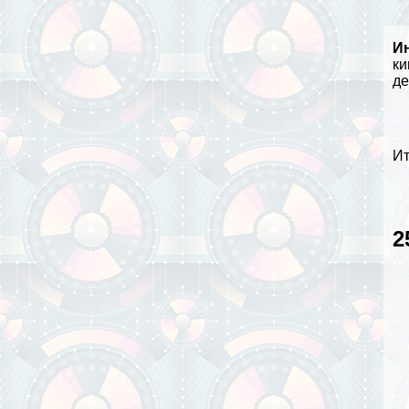
И
ки
де
Ит
2