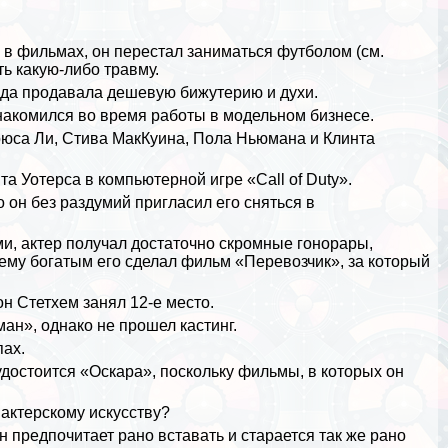
в фильмах, он перестал заниматься футболом (см.
ть какую-либо травму.
езда продавала дешевую бижутерию и духи.
акомился во время работы в модельном бизнесе.
юса Ли, Стива МакКуина, Пола Ньюмана и Клинта
а Уотерса в компьютерной игре «Call of Duty».
 он без раздумий пригласил его сняться в
и, актер получал достаточно скромные гонорары,
му богатым его сделал фильм «Перевозчик», за который
н Стетхем занял 12-е место.
ан», однако не прошел кастинг.
пах.
 удостоится «Оскара», поскольку фильмы, в которых он
 актерскому искусству?
предпочитает рано вставать и старается так же рано