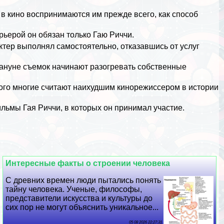
 в кино воспринимаются им прежде всего, как способ
рьерой он обязан только Гаю Риччи.
ктер выполнял самостоятельно, отказавшись от услуг
акануне съемок начинают разогревать собственные
рого многие считают наихудшим кинорежиссером в истории
ьмы Гая Риччи, в которых он принимал участие.
Интересные факты о строении человека
С древних времен люди пытались понять
тайну человека. Ученые, философы,
представители искусства и культуры до
сих пор не могут объяснить уникальное...
05 08 2026 22:27:31