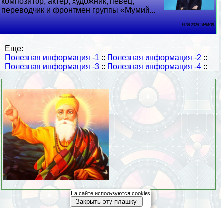
композитор, актер, художник, певец,
переводчик и фронтмен группы «Мумий...
19 06 2026 14:54:35
Еще:
Полезная информация -1
::
Полезная информация -2
::
Полезная информация -3
::
Полезная информация -4
::
На сайте используются cookies
Закрыть эту плашку