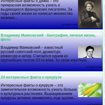
Интересные факты о Дюма – это
прекрасная возможность узнать о
выдающихся французских писателях. За
годы своей жизни он написал множество
великих...
02 08 2026 23:34:40
Владимир Маяковский - биография, личная жизнь,
фото
Владимир Маяковский – известный
русский советский поэт, драматург,
режиссер и актер. Считается одним из
крупнейших поэтов 20-го века. За свою короткую...
01 08 2026 7:30:34
24 интересных факта о кукурузе
Интересные факты о кукурузе – это
замечательная возможность узнать больше
о культурных растениях. Выращиванием
кукурузы активно занимались еще ацтеки,...
31 07 2026 8:54:21