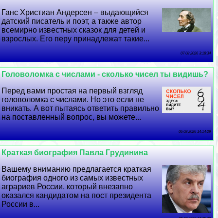
Ганс Христиан Андерсен – выдающийся
датский писатель и поэт, а также автор
всемирно известных сказок для детей и
взрослых. Его перу принадлежат такие...
07 08 2026 3:18:34
Головоломка с числами - сколько чисел ты видишь?
Перед вами простая на первый взгляд
головоломка с числами. Но это если не
вникать. А вот пытаясь ответить правильно
на поставленный вопрос, вы можете...
06 08 2026 14:14:29
Краткая биография Павла Гpyдинина
Вашему вниманию предлагается краткая
биография одного из самых известных
аграриев России, который внезапно
оказался кандидатом на пост президента
России в...