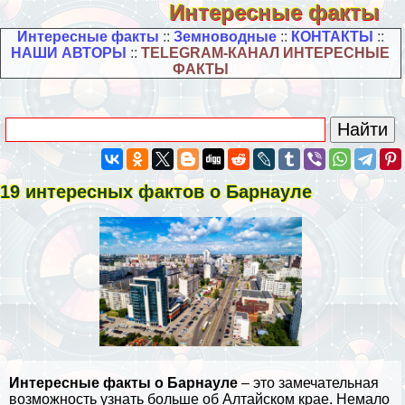
Интересные факты
Интересные факты
::
Земноводные
::
КОНТАКТЫ
::
НАШИ АВТОРЫ
::
TELEGRAM-КАНАЛ ИНТЕРЕСНЫЕ
ФАКТЫ
19 интересных фактов о Барнауле
Интересные факты о Барнауле
– это замечательная
возможность узнать больше об Алтайском крае. Немало