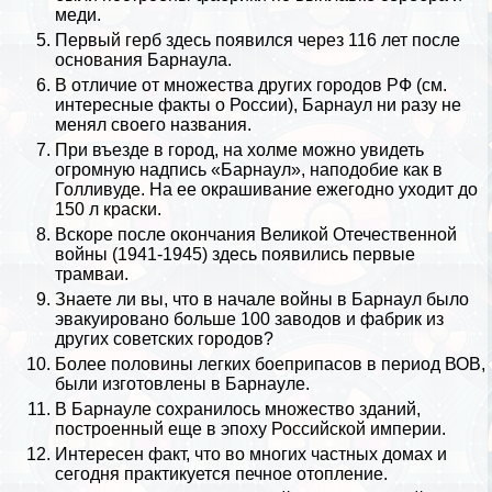
меди.
Первый герб здесь появился через 116 лет после
основания Барнаула.
В отличие от множества других
городов РФ
(см.
интересные факты о России
), Барнаул ни разу не
менял своего названия.
При въезде в город, на холме можно увидеть
огромную надпись «Барнаул», наподобие как в
Голливуде. На ее окрашивание ежегодно уходит до
150 л краски.
Вскоре после окончания
Великой Отечественной
войны
(1941-1945) здесь появились первые
трамваи.
Знаете ли вы, что в начале войны в Барнаул было
эвакуировано больше 100 заводов и фабрик из
других советских городов?
Более половины легких боеприпасов в период ВОВ,
были изготовлены в Барнауле.
В Барнауле сохранилось множество зданий,
построенный еще в эпоху Российской империи.
Интересен факт, что во многих частных домах и
сегодня пpaктикуется печное отопление.