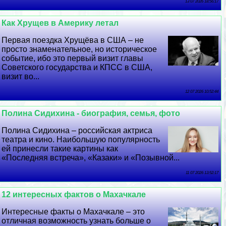
13 07 2026 18:56:17
Как Хрущев в Америку летал
Первая поездка Хрущёва в США – не
просто знаменательное, но историческое
событие, ибо это первый визит главы
Советского государства и КПСС в США,
визит во...
12 07 2026 10:52:44
Полина Сидихина - биография, семья, фото
Полина Сидихина – российская актриса
театра и кино. Наибольшую популярность
ей принесли такие картины как
«Последняя встреча», «Казаки» и «Позывной...
11 07 2026 13:52:17
12 интересных фактов о Махачкале
Интересные факты о Махачкале – это
отличная возможность узнать больше о