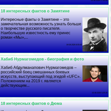
05 08 2026 17:35:39
18 интересных фактов о Замятине
Интересные факты о Замятине – это
замечательная возможность узнать больше
о творчестве русского писателя.
Наибольшую известность ему принес
роман «Мы»,...
04 08 2026 8:55:43
Хабиб Нурмагомедов - биография и фото
Хабиб Абдулманапович Нурмагомедов –
российский боец смешанных боевых
искусств, выступающий под эгидой «UFC».
Положением на 2019 г. является
действующим...
03 08 2026 5:25:30
18 интересных фактов о Дюма