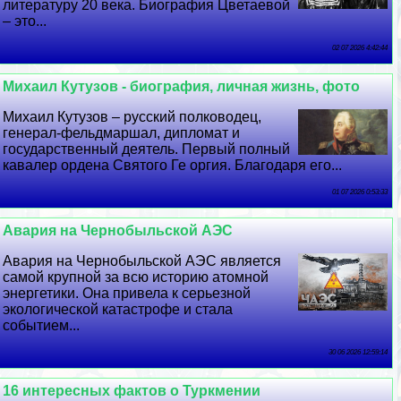
литературу 20 века. Биография Цветаевой
– это...
02 07 2026 4:42:44
Михаил Кутузов - биография, личная жизнь, фото
Михаил Кутузов – русский полководец,
генерал-фельдмаршал, дипломат и
государственный деятель. Первый полный
кавалер ордена Святого Ге opгия. Благодаря его...
01 07 2026 0:53:33
Авария на Чернобыльской АЭС
Авария на Чернобыльской АЭС является
самой крупной за всю историю атомной
энергетики. Она привела к серьезной
экологической катастрофе и стала
событием...
30 06 2026 12:59:14
16 интересных фактов о Туркмении