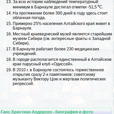
За всю историю наблюдений температурный
минимум в Барнауле достигал отметки -51,5 ⁰С.
На протяжении более 300 дней в году здесь стоит
облачная погода.
Примерно 25% населения Алтайского края живет в
Барнауле.
Местный краеведческий музей является старейшим
музеем Сибири (см.
интересные факты о Западной
Сибири
).
В Барнауле работает более 230 медицинских
учреждений.
В городе располагается единственный в Алтайском
крае парусный клуб «Одиссей».
В 2010 г. в Барнауле состоялось торжественное
открытие сразу 2-х памятников: советскому
музыканту
Виктору Цою
и жертвам политических
репрессий.
Ганс Христиан Андерсен - биография и фото