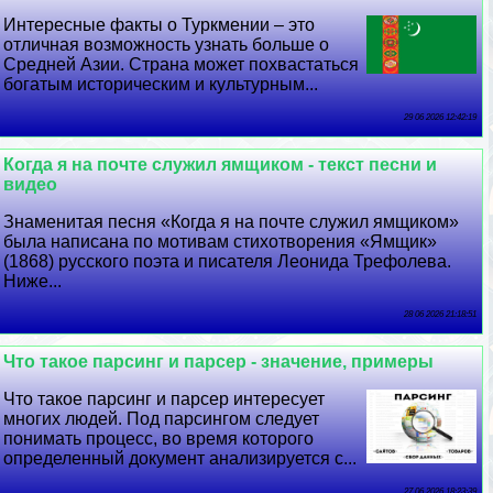
Интересные факты о Туркмении – это
отличная возможность узнать больше о
Средней Азии. Страна может похвастаться
богатым историческим и культурным...
29 06 2026 12:42:19
Когда я на почте служил ямщиком - текст песни и
видео
Знаменитая песня «Когда я на почте служил ямщиком»
была написана по мотивам стихотворения «Ямщик»
(1868) русского поэта и писателя Леонида Трефолева.
Ниже...
28 06 2026 21:18:51
Что такое парсинг и парсер - значение, примеры
Что такое парсинг и парсер интересует
многих людей. Под парсингом следует
понимать процесс, во время которого
определенный документ анализируется с...
27 06 2026 18:23:39