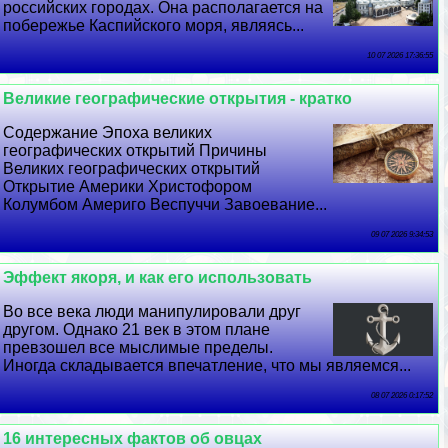
российских городах. Она располагается на
побережье Каспийского моря, являясь...
10 07 2026 17:36:55
Великие географические открытия - кратко
Содержание Эпоха великих
географических открытий Причины
Великих географических открытий
Открытие Америки Христофором
Колумбом Америго Веспуччи Завоевание...
09 07 2026 9:34:53
Эффект якоря, и как его использовать
Во все века люди манипулировали друг
другом. Однако 21 век в этом плане
превзошел все мыслимые пределы.
Иногда складывается впечатление, что мы являемся...
08 07 2026 0:17:52
16 интересных фактов об овцах