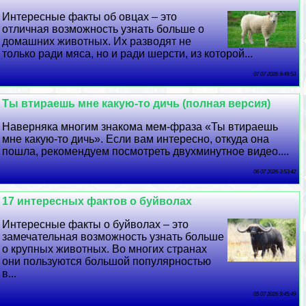
Интересные факты об овцах – это
отличная возможность узнать больше о
домашних животных. Их разводят не
только ради мяса, но и ради шерсти, из которой...
07 07 2026 9:49:53
Ты втираешь мне какую-то дичь (полная версия)
Наверняка многим знакома мем-фраза «Ты втираешь
мне какую-то дичь». Если вам интересно, откуда она
пошла, рекомендуем посмотреть двухминутное видео....
06 07 2026 3:53:42
17 интересных фактов о буйволах
Интересные факты о буйволах – это
замечательная возможность узнать больше
о крупных животных. Во многих странах
они пользуются большой популярностью
в...
05 07 2026 9:45:49