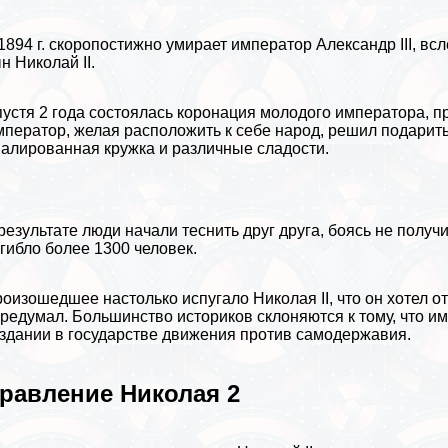
1894 г. скоропостижно умирает император Александр III, вс
н Николай II.
устя 2 года состоялась коронация молодого императора, 
ператор, желая расположить к себе народ, решил подарить
алированная кружка и различные сладости.
результате люди начали теснить друг друга, боясь не получ
гибло более 1300 человек.
оизошедшее настолько испугало Николая II, что он хотел 
редумал. Большинство историков склоняются к тому, что и
здании в государстве движения против самодержавия.
равление Николая 2