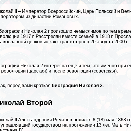
колай II – Император Всероссийский, Царь Польский и Вел
ператором из династии Романовых.
биографии
Николая 2 произошло немыслимое по тем времен
волюции 1917 г. Расстрелян вместе семьей в 1918 г. Просла
авославной церковью как страстотерпец 20 августа 2000 г.
ография Николая 2 интересна еще и тем, что именно при 
 революции (царская) и после революции (советская).
ак, перед вами краткая
биография Николая 2
.
иколай Второй
колай II Александрович Романов родился 6 (18) мая 1868 
I, управлявший государством на протяжении 13 лет. Мать Н
истиана IX.