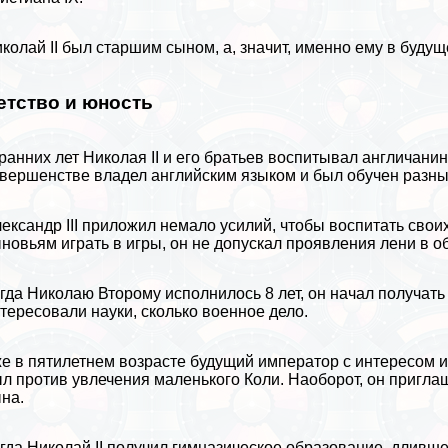
колай II был старшим сыном, а, значит, именно ему в буд
етство и юность
ранних лет Николая II и его братьев воспитывал англичани
вершенстве владел
английским языком
и был обучен
разны
ександр III приложил немало усилий, чтобы воспитать свои
новьям играть в игры, он не допускал проявления лени в о
гда Николаю Второму исполнилось 8 лет, он начал получать
тересовали науки, сколько военное дело.
е в пятилетнем возрасте будущий император с интересом и
л против увлечения маленького Коли. Наоборот, он пригл
на.
гда Николай II получил гимназическое образование, дливше