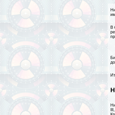
Ни
им
В
ре
пр
Би
до
Ит
Н
Ни
II
Кр