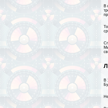
В 
тр
пр
То
ср
Сп
Ми
св
Л
В 
Бу
Не