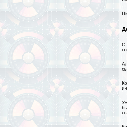
Ни
Д
С 
со
Ал
сы
Ко
ин
Уж
бы
сы
Ко