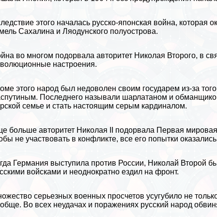
ледствие этого началась
русско-японская война
, которая 
емель
Сахалина
и Ляодунского полуострова.
йна во многом подорвала авторитет Николая Второго, в свя
волюционные настроения.
оме этого народ был недоволен своим государем из-за того,
аспутиным
. Последнего называли шарлатаном и обманщиком
рской семье и стать настоящим серым кардиналом.
е больше авторитет Николая II подорвала Первая мировая 
обы не участвовать в конфликте, все его попытки оказалис
огда
Германия
выступила против России, Николай Второй бы
сскими войсками и неоднократно ездил на фронт.
ожество серьезных военных просчетов усугубило не только
обще. Во всех неудачах и поражениях русский народ обвин