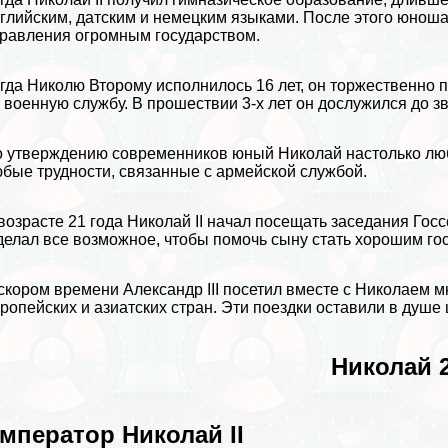
глийским, датским и немецким языками. После этого юнош
равления огромным государством.
гда Николю Второму исполнилось 16 лет, он торжественно 
 военную службу. В прошествии 3-х лет он дослужился до з
 утверждению современников юный Николай настолько люби
бые трудности, связанные с армейской службой.
возрасте 21 года Николай II начал посещать заседания Гос
делал все возможное, чтобы помочь сыну стать хорошим го
скором времени Александр III посетил вместе с Николаем 
ропейских и азиатских стран. Эти поездки оставили в душ
Николай 2
мператор Николай II