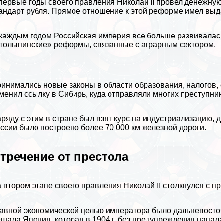
первые годы своего правления Николай II провел денежную 
андарт рубля. Прямое отношение к этой реформе имел вы
каждым годом Российская империя все больше развивалас
толыпинские» реформы, связанные с аграрным сектором.
инимались новые законы в области образования, налогов,
менил ссылку в Сибирь, куда отправляли многих преступн
ряду с этим в стране был взят курс на индустриализацию, 
ссии было построено более 70 000 км железной дороги.
тречение от престола
 втором этапе своего правления Николай II столкнулся с пр
авной экономической целью императора было дальневосточ
ешала
Япония
, которая в 1904 г. без предупреждения напал