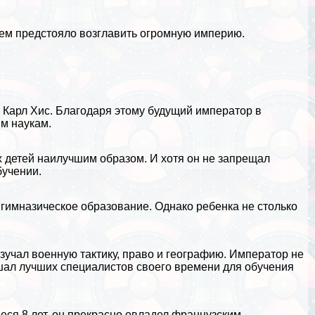
ущем предстояло возглавить огромную империю.
н Карл Хис. Благодаря этому будущий император в
м наукам
.
х детей наилучшим образом. И хотя он не запрещал
бучении.
 гимназическое образование. Однако ребенка не столько
зучал военную тактику, право и географию. Император не
ашал лучших специалистов своего времени для обучения
еся 8 лет, он прекрасно овладел французским,