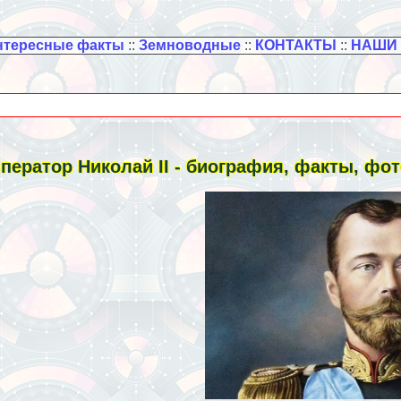
нтересные факты
::
Земноводные
::
КОНТАКТЫ
::
НАШИ
ператор Николай II - биография, факты, фо