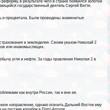
реформу, в результате чего в стране появился золотой
дающийся государственный деятель
Сергeй Витте
.
ь и процветала. Были проведены знаменитые
 страхования и земледелия. Своим указом Николай 2
иков или инакомыслящих.
добычу угля и нефти. За годы правления Николая 2 в
облемами как внутри России, так и вне ее.
ное направление, однако освоить Дальний Восток ему
а на русские корабли в Порт-Артуре.