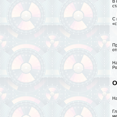
В 
ст
С 
«с
Пр
от
На
Ро
О
На
Гл
м