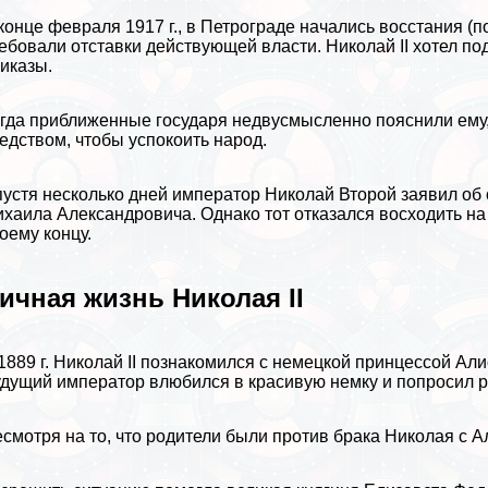
конце февраля 1917 г., в Петрограде начались восстания (
ебовали отставки действующей власти. Николай II хотел п
иказы.
гда приближенные государя недвусмысленно пояснили ему,
едством, чтобы успокоить народ.
устя несколько дней император Николай Второй заявил об о
хаила Александровича. Однако тот отказался восходить на
оему концу.
ичная жизнь Николая II
1889 г. Николай II познакомился с немецкой принцессой А
дущий император влюбился в красивую немку и попросил р
смотря на то, что родители были против бpaка Николая с А