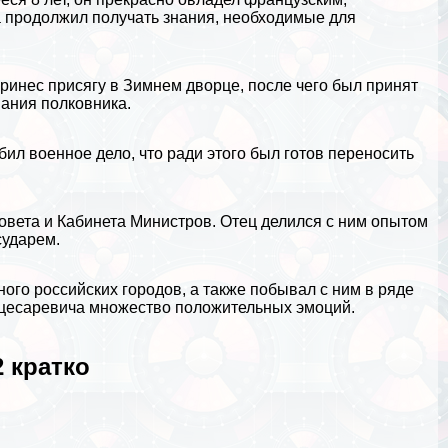
а продолжил получать знания, необходимые для
принес присягу в Зимнем дворце, после чего был принят
вания полковника.
л военное дело, что ради этого был готов переносить
совета и Кабинета Министров. Отец делился с ним опытом
сударем.
много
российских городов
, а также побывал с ним в ряде
е цесаревича множество положительных эмоций.
 кратко