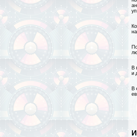
ан
уп
Ко
на
По
лю
В 
и 
В 
ев
И