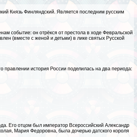
икий Князь Финляндский. Является последним русским
ам событие: он отрёкся от престола в ходе Февральской
влен (вместе с женой и детьми) в лике святых Русской
его правлении
история
России поделилась на два периода:
года. Его отцом был император Всероссийский Александр
иколая, Мария Федоровна, была дочерью датского короля