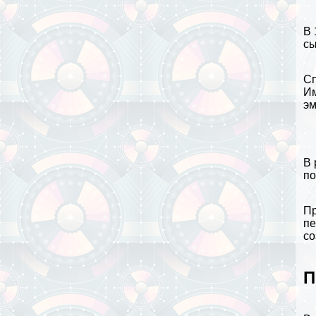
В 
сы
Сп
Им
эм
В 
по
Пр
пе
со
П