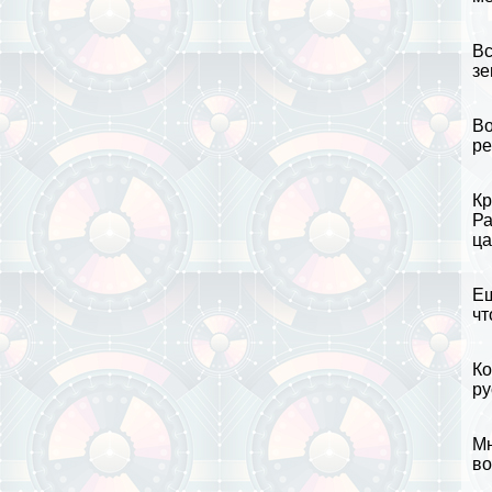
Вс
з
Во
ре
Кр
Р
ца
Ещ
чт
К
ру
Мн
во