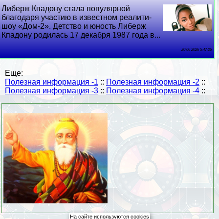
Либерж Кпадону стала популярной
благодаря участию в известном реалити-
шоу «Дом-2». Детство и юность Либерж
Кпадону родилась 17 декабря 1987 года в...
20 06 2026 5:47:26
Еще:
Полезная информация -1
::
Полезная информация -2
::
Полезная информация -3
::
Полезная информация -4
::
На сайте используются cookies