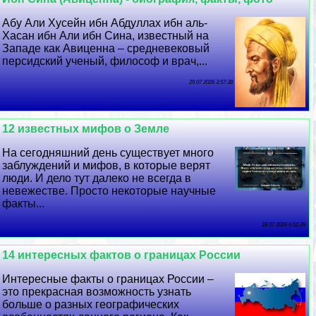
Абу Али Хусейн ибн Абдуллах ибн аль-
Хасан ибн Али ибн Сина, известный на
Западе как Авиценна – средневековый
персидский ученый, философ и врач,...
29 07 2026 3:57:38
12 известных мифов о Земле
На сегодняшний день существует много
заблуждений и мифов, в которые верят
люди. И дело тут далеко не всегда в
невежестве. Просто некоторые научные
факты...
28 07 2026 6:52:39
14 интересных фактов о границах России
Интересные факты о границах России –
это прекрасная возможность узнать
больше о разных географических