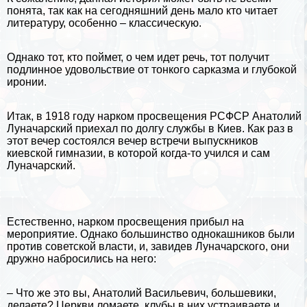
понята, так как на сегодняшний день мало кто читает
литературу
, особенно – классическую.
Однако тот, кто поймет, о чем идет речь, тот получит
подлинное удовольствие от тонкого сарказма и глубокой
иронии.
Итак, в 1918 году нарком просвещения РСФСР Анатолий
Луначарский приехал по долгу службы в
Киев
. Как раз в
этот вечер состоялся вечер встречи выпускников
киевской гимназии, в которой когда-то учился и сам
Луначарский.
Естественно, нарком просвещения прибыл на
мероприятие. Однако большинство однокашников были
против советской власти, и, завидев Луначарского, они
дружно набросились на него:
– Что же это вы, Анатолий Васильевич, большевики,
делаете? Церкви ломаете, клубы в них устраиваете и