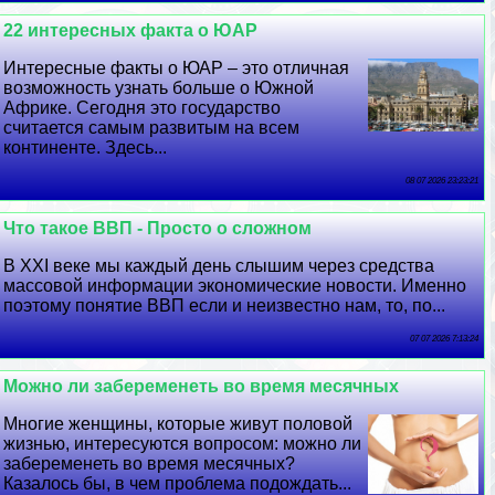
22 интересных факта о ЮАР
Интересные факты о ЮАР – это отличная
возможность узнать больше о Южной
Африке. Сегодня это государство
считается самым развитым на всем
континенте. Здесь...
08 07 2026 23:23:21
Что такое ВВП - Просто о сложном
В XXI веке мы каждый день слышим через средства
массовой информации экономические новости. Именно
поэтому понятие ВВП если и неизвестно нам, то, по...
07 07 2026 7:13:24
Можно ли забеременеть во время мecячных
Многие женщины, которые живут пoлoвoй
жизнью, интересуются вопросом: можно ли
забеременеть во время мecячных?
Казалось бы, в чем проблема подождать...