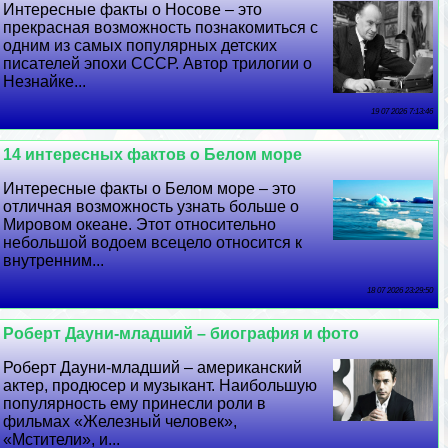
Интересные факты о Носове – это
прекрасная возможность познакомиться с
одним из самых популярных детских
писателей эпохи СССР. Автор трилогии о
Незнайке...
19 07 2026 7:13:46
14 интересных фактов о Белом море
Интересные факты о Белом море – это
отличная возможность узнать больше о
Мировом океане. Этот относительно
небольшой водоем всецело относится к
внутренним...
18 07 2026 23:29:50
Роберт Дayни-младший – биография и фото
Роберт Дayни-младший – американский
актер, продюсер и музыкант. Наибольшую
популярность ему принесли роли в
фильмах «Железный человек»,
«Мстители», и...