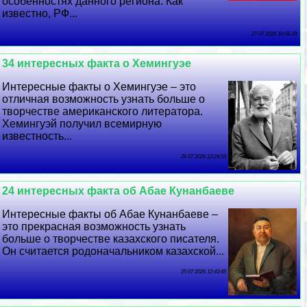
особенностях данного региона. Как
известно, РФ...
27 07 2026 10:56:39
34 интересных факта о Хемингуэе
Интересные факты о Хемингуэе – это
отличная возможность узнать больше о
творчестве американского литератора.
Хемингуэй получил всемирную
известность...
26 07 2026 12:24:55
24 интересных факта об Абае Кунанбаеве
Интересные факты об Абае Кунанбаеве –
это прекрасная возможность узнать
больше о творчестве казахского писателя.
Он считается родоначальником казахской...
25 07 2026 12:43:45