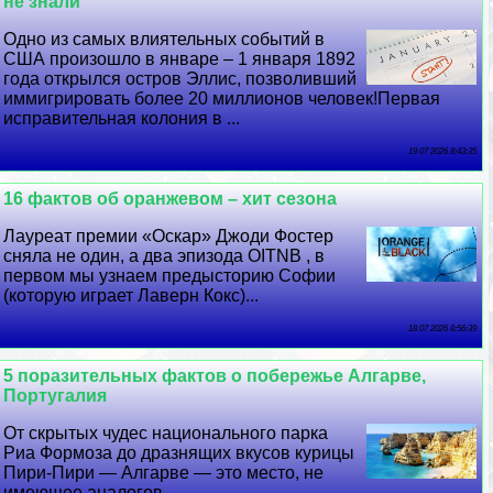
не знали
Одно из самых влиятельных событий в
США произошло в январе – 1 января 1892
года открылся остров Эллис, позволивший
иммигрировать более 20 миллионов человек!Первая
исправительная колония в ...
19 07 2026 8:43:35
16 фактов об оранжевом – хит сезона
Лауреат премии «Оскар» Джоди Фостер
сняла не один, а два эпизода OITNB , в
первом мы узнаем предысторию Софии
(которую играет Лаверн Кокс)...
18 07 2026 8:56:39
5 поразительных фактов о побережье Алгарве,
Португалия
От скрытых чудес национального парка
Риа Формоза до дразнящих вкусов курицы
Пири-Пири — Алгарве — это место, не
имеющее аналогов...