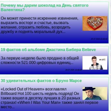
Почему мы дарим шоколад на День святого
Валентина?
Он может принести искренние извинения,
выразить восторг и счастье, вызвать
желание, отразить любовь, возродить
дружбу и поднять мopaльный дух...
25 07 2026 21:42:42
19 фактов об альбоме Джастина Бибера Believe
За первую неделю было продано в общей
сложности 521 000 цифровых единиц...
24 07 2026 10:48:28
30 удивительных фактов о Бруно Марсе
«Locked Out of Heaven» возглавлял
Billboard Hot 100 шесть недель подряд! Он
также вошел в десятку лучших в 20 разных
странах! «When I Was Your Man» также занял первое
место...