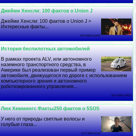
Джейми Хенсли: 100 фактов о Union J
Джейми Хенсли: 100 фактов о Union J >
Интересные факты...
03 07 2026 13:19:25
История беспилотных автомобилей
В рамках проекта ALV, или автономного
наземного трaнcпортного средства, в
Америке был реализован первый пример
автомобиля, движущегося по дороге с использованием
компьютерного зрения и автономного
роботизированного управления...
02 07 2026 13:49:21
Люк Хеммингс Факты250 фактов о 5SOS
У него от природы светлые волосы и
гoлyбые глаза...
01 07 2026 0:51:32