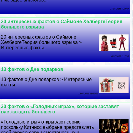
17 07 2026 7:19:49
20 интересных фактов о Саймоне ХелбергеТеория
большого взрыва
20 интересных фактов о Саймоне
ХелбергеТеория большого взрыва >
Интересные факты...
16 07 2026 1:17:34
13 фактов о Дне подарков
13 фактов о Дне подарков > Интересные
факты...
15 07 2026 21:29:12
30 фактов о «Голодных играх», которые заставят
вас жаждать большего
«Голодные игры» открывают серию,
поскольку Китнисс выбрана представлять
свой округ в серии cмepтоносных и