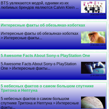
BTS увлекаются модой, одними из их
любимых брендов являются Calvin Klein ...
24 06 2026 9:35:29
Интересные факты об обезьянах-хоботках
Интересные факты об обезьянах-хоботках
> Интересные факты...
23 06 2026 2:44:43
5 Awesome Facts About Sony-s PlayStation One
5 Awesome Facts About Sony-s PlayStation
One > Интересные факты...
22 06 2026 0:12:25
5 небесных фактов о самом большом спутнике
Тритона и Нептуна
5 небесных фактов о самом большом
спутнике Тритона и Нептуна > Интересные
факты...