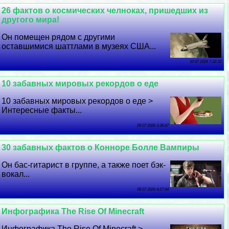
26 фактов о космических челноках, пришедших из
другого мира!
Он помещен рядом с другими
оставшимися шаттлами в музеях США...
10 07 2026 7:32:32
10 забавных мировых рекордов о еде
10 забавных мировых рекордов о еде >
Интересные факты...
09 07 2026 3:36:47
30 забавных фактов о Конноре Болле Вампиры
Он бас-гитарист в группе, а также поет бэк-
вокал...
08 07 2026 4:27:44
Инфографика The Rise Of Minecraft
Инфографика The Rise Of Minecraft >