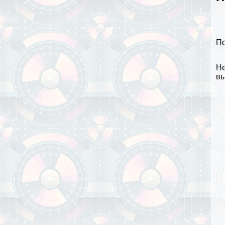
По
Не
вы