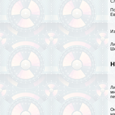
Сл
По
Ев
Из
Ли
Ше
Н
Ли
мн
пе
Он
на