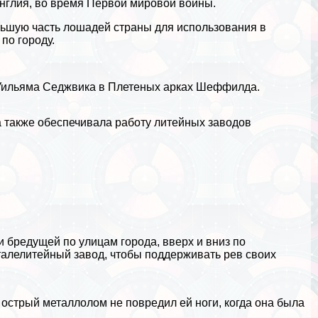
нглия, во время Первой мировой войны.
льшую часть лошадей страны для использования в
по городу.
е Уильяма Седжвика в Плетеных арках Шеффилда.
 а также обеспечивала работу литейных заводов
 бредущей по улицам города, вверх и вниз по
лелитейный завод, чтобы поддерживать рев своих
острый металлолом не повредил ей ноги, когда она была