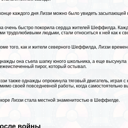
конце каждого дня Лиззи можно было увидеть засыпающей 
а очень быстро покорила сердца жителей Шеффилда. Каждый
ми трудолюбивыми людьми, стали относиться к ней как к св
оме того, как и жители северного Шеффилда, Лиззи времен
нажды она съела шапку юного школьника, а еще высунула ч
ежеиспеченный пирог, который остывал.
ззи также однажды опрокинула тяговый двигатель, играя с н
мимо своей повседневной работы, когда самостоятельно в
коре Лиззи стала местной знаменитостью в Шеффилде.
осле войны