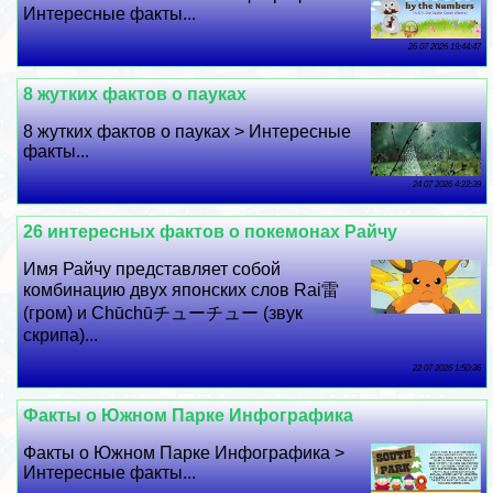
Интересные факты...
26 07 2026 19:44:47
8 жутких фактов о пауках
8 жутких фактов о пауках > Интересные
факты...
24 07 2026 4:22:39
26 интересных фактов о покемонах Райчу
Имя Райчу представляет собой
комбинацию двух японских слов Rai雷
(гром) и Chūchūチューチュー (звук
скрипа)...
22 07 2026 1:50:36
Факты о Южном Парке Инфографика
Факты о Южном Парке Инфографика >
Интересные факты...