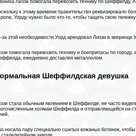
ониха Лиззи помогала перевозить технику по Шеффилду, А
скольку к этому времени правительство реквизировало бо
ропе, Уорду нужно было что-то, чтобы тащить свою тележку 
-за этой необходимости Уорд арендовал Лиззи в зверинц
ззи помогала перевозить технику и боеприпасы по городу,
ффилда, ежедневно доставляя металлолом.
ормальная Шеффилдская дeвyшка
ззи стала обычным явлением в Шеффилде, ее часто видели
огочисленным холмам Шеффилда и отправляющейся на ста
чей.
а носила пару специально сшитых кожаных ботинок, чтобы 
 сталелитейном заводе.