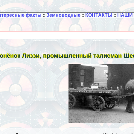
нтересные факты
::
Земноводные
::
КОНТАКТЫ
::
НАШИ
онёнок Лиззи, промышленный талисман Ше