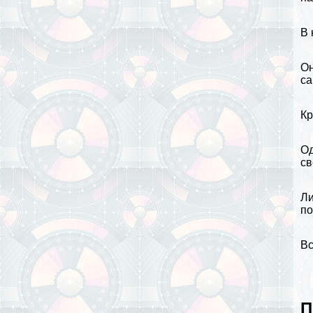
В 
Он
са
Кр
Од
св
Ли
по
Вс
П