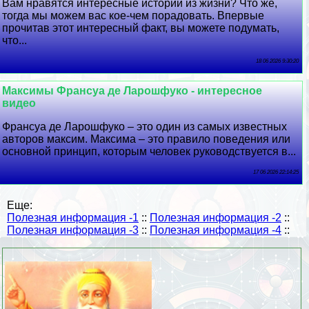
Вам нравятся интересные истории из жизни? Что же,
тогда мы можем вас кое-чем порадовать. Впервые
прочитав этот интересный факт, вы можете подумать,
что...
18 06 2026 9:30:20
Максимы Франсуа де Ларошфуко - интересное
видео
Франсуа де Ларошфуко – это один из самых известных
авторов максим. Максима – это правило поведения или
основной принцип, которым человек руководствуется в...
17 06 2026 22:14:25
Еще:
Полезная информация -1
::
Полезная информация -2
::
Полезная информация -3
::
Полезная информация -4
::