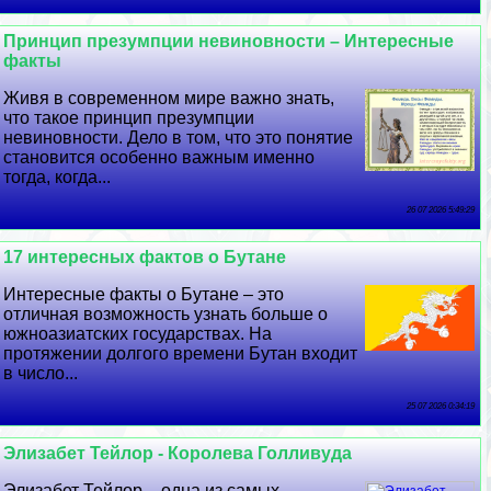
Принцип презумпции невиновности – Интересные
факты
Живя в современном мире важно знать,
что такое принцип презумпции
невиновности. Дело в том, что это понятие
становится особенно важным именно
тогда, когда...
26 07 2026 5:49:29
17 интересных фактов о Бутане
Интересные факты о Бутане – это
отличная возможность узнать больше о
южноазиатских государствах. На
протяжении долгого времени Бутан входит
в число...
25 07 2026 0:34:19
Элизабет Тейлор - Королева Голливуда
Элизабет Тейлор – одна из самых