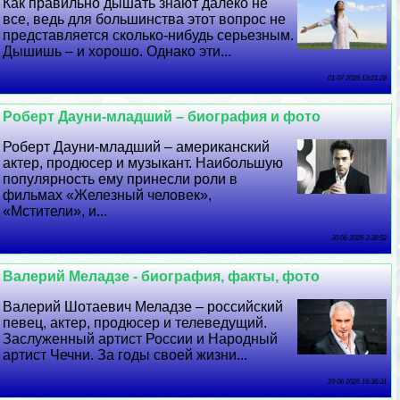
Как правильно дышать знают далеко не
все, ведь для большинства этот вопрос не
представляется сколько-нибудь серьезным.
Дышишь – и хорошо. Однако эти...
01 07 2026 13:21:28
Роберт Дayни-младший – биография и фото
Роберт Дayни-младший – американский
актер, продюсер и музыкант. Наибольшую
популярность ему принесли роли в
фильмах «Железный человек»,
«Мстители», и...
30 06 2026 3:38:52
Валерий Меладзе - биография, факты, фото
Валерий Шотаевич Меладзе – российский
певец, актер, продюсер и телеведущий.
Заслуженный артист России и Народный
артист Чечни. За годы своей жизни...
29 06 2026 16:36:31