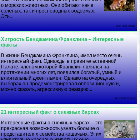
о морских животных. Они обитают как в
соленых, так и пресноводных водоемах.
Эти...
19 07 2026 2:49:12
Хитрость Бенджамина Франклина – Интересные
факты
В жизни Бенджамина Франклина, имел место очень
интересный факт. Однажды в правительственной
Палате, члeном которой Франклин являлся на
протяжении многих лет, появился богатый, умный и
влиятельный джентльмен. Однако на очередных
выборах он продемонстрировал оппозиционную и,
можно сказать, агрессивную реакцию...
18 07 2026 16:49:55
21 интересный факт о снежных барсах
Интересные факты о снежных барсах – это
прекрасная возможность узнать больше о
представителях семейства кошачьих. Этих
удивительно красивых животных еще...