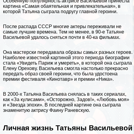
Особенную популярность актрисе Васильевой принесла
картина «Самая обаятельная и привлекательная», в
которой Татьяна сыграла подругу главной героини.
После
распада СССР
многие актеры переживали не
самые лучшие времена. Тем не менее, в 90-е Татьяне
Васильевой удалось сняться почти в 40-ка фильмах.
Она мастерски передавала образы самых разных героев.
Наиболее известной картиной этого периода биографии
стала «Увидеть Париж и умереть», в которой она сыграла
Елену Орехову. Васильева смогла настолько прекрасно
передать образ своей героини, что была удостоена
премии фестиваля «Кинотавр» и премии «Ника».
В 2000-х Татьяна Васильева снялась в таких сериалах,
как «За кулисами», «Осторожно, Задов!», «Любовь моя»
и «Звезда эпохи». В последней картине она сыграла
знаменитую
актрису Фаину Раневскую
.
Личная жизнь Татьяны Васильевой