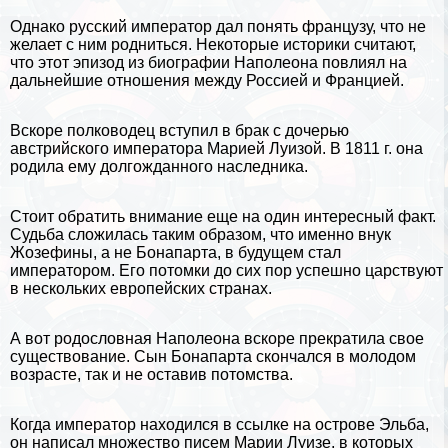
Однако русский император дал понять французу, что не
желает с ним родниться. Некоторые историки считают,
что этот эпизод из биографии Наполеона повлиял на
дальнейшие отношения между Россией и Францией.
Вскоре полководец вступил в бpaк с дочерью
австрийского императора Марией Луизой. В 1811 г. она
родила ему долгожданного наследника.
Стоит обратить внимание еще на один интересный факт.
Судьба сложилась таким образом, что именно внук
Жозефины, а не Бонапарта, в будущем стал
императором. Его потомки до сих пор успешно царствуют
в нескольких европейских странах.
А вот родословная Наполеона вскоре прекратила свое
существование. Сын Бонапарта скончался в молодом
возрасте, так и не оставив потомства.
Когда император находился в ссылке на острове Эльба,
он написал множество писем Марии Луизе, в которых