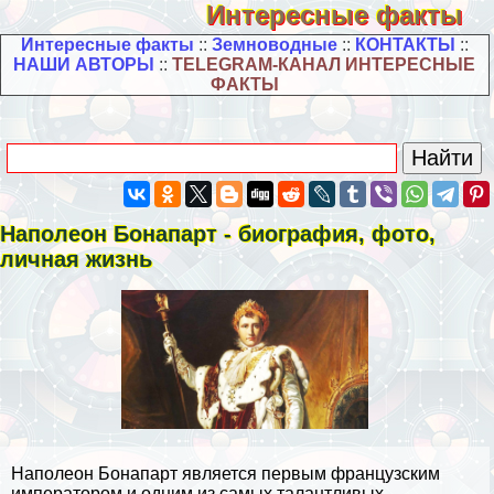
Интересные факты
Интересные факты
::
Земноводные
::
КОНТАКТЫ
::
НАШИ АВТОРЫ
::
TELEGRAM-КАНАЛ ИНТЕРЕСНЫЕ
ФАКТЫ
Наполеон Бонапарт - биография, фото,
личная жизнь
Наполеон Бонапарт является первым французским
императором и одним из самых талантливых