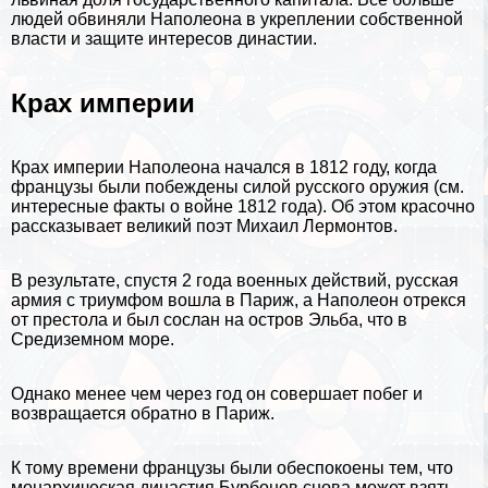
людей обвиняли Наполеона в укреплении собственной
власти и защите интересов династии.
Крах империи
Крах империи Наполеона начался в
1812 году
, когда
французы были побеждены силой русского оружия (см.
интересные факты о войне 1812 года
). Об этом красочно
рассказывает великий
поэт Михаил Лермонтов
.
В результате, спустя 2 года военных действий, русская
армия с триумфом вошла в Париж, а Наполеон отрекся
от престола и был сослан на остров Эльба, что в
Средиземном море
.
Однако менее чем через год он совершает побег и
возвращается обратно в Париж.
К тому времени французы были обеспокоены тем, что
монархическая династия Бурбонов снова может взять