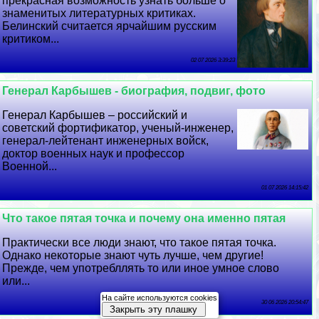
прекрасная возможность узнать больше о
знаменитых литературных критиках.
Белинский считается ярчайшим русским
критиком...
02 07 2026 3:39:23
Генерал Карбышев - биография, подвиг, фото
Генерал Карбышев – российский и
советский фортификатор, ученый-инженер,
генерал-лейтенант инженерных войск,
доктор военных наук и профессор
Военной...
01 07 2026 14:15:42
Что такое пятая точка и почему она именно пятая
Пpaктически все люди знают, что такое пятая точка.
Однако некоторые знают чуть лучше, чем другие!
Прежде, чем употрeбллять то или иное умное слово
или...
На сайте используются cookies
30 06 2026 20:54:47
Закрыть эту плашку