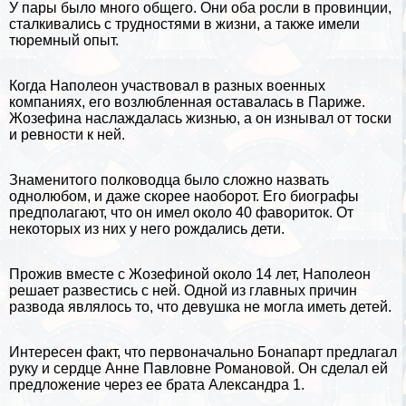
У пары было много общего. Они оба росли в провинции,
сталкивались с трудностями в жизни, а также имели
тюремный опыт.
Когда Наполеон участвовал в разных военных
компаниях, его возлюбленная оставалась в Париже.
Жозефина наслаждалась жизнью, а он изнывал от тоски
и ревности к ней.
Знаменитого полководца было сложно назвать
однолюбом, и даже скорее наоборот. Его биографы
предполагают, что он имел около 40 фавориток. От
некоторых из них у него рождались дети.
Прожив вместе с Жозефиной около 14 лет, Наполеон
решает развестись с ней. Одной из главных причин
развода являлось то, что дeвyшка не могла иметь детей.
Интересен факт, что первоначально Бонапарт предлагал
руку и сердце Анне Павловне Романовой. Он сделал ей
предложение через ее брата
Александра 1
.