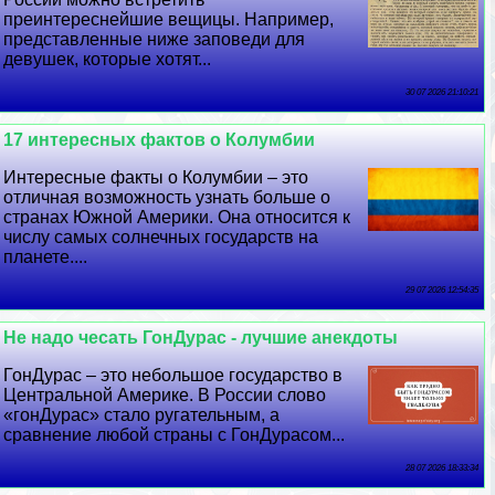
преинтереснейшие вещицы. Например,
представленные ниже заповеди для
дeвyшек, которые хотят...
30 07 2026 21:10:21
17 интересных фактов о Колумбии
Интересные факты о Колумбии – это
отличная возможность узнать больше о
странах Южной Америки. Она относится к
числу самых солнечных государств на
планете....
29 07 2026 12:54:35
Не надо чесать ГонДypaс - лучшие анекдоты
ГонДypaс – это небольшое государство в
Центральной Америке. В России слово
«гонДypaс» стало ругательным, а
сравнение любой страны с ГонДypaсом...
28 07 2026 18:33:34