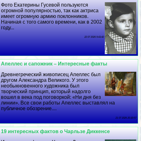
Фото Екатерины Гусевой пользуются
огромной популярностью, так как актриса
имеет огромную армию поклонников.
Начиная с того самого времени, как в 2002
году...
22 07 2026 9:43:42
Апеллес и сапожник – Интересные факты
Древнегреческий живописец Апеллес был
другом Александра Великого. У этого
необыкновенного художника был
творческий принцип, который надолго
вошел в века под поговоркой: «Ни дня без
линии». Все свои работы Апеллес выставлял на
публичное обозрение....
21 07 2026 20:30:57
19 интересных фактов о Чарльзе Диккенсе