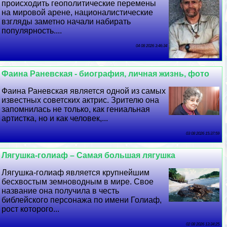
происходить геополитические перемены
на мировой арене, националистические
взгляды заметно начали набирать
популярность....
04 08 2026 3:46:34
Фаина Раневская - биография, личная жизнь, фото
Фаина Раневская является одной из самых
известных советских актрис. Зрителю она
запомнилась не только, как гениальная
артистка, но и как человек,...
03 08 2026 15:37:59
Лягушка-голиаф – Самая большая лягушка
Лягушка-голиаф является крупнейшим
бесхвостым земноводным в мире. Свое
название она получила в честь
библейского персонажа по имени Голиаф,
рост которого...
02 08 2026 13:34:25