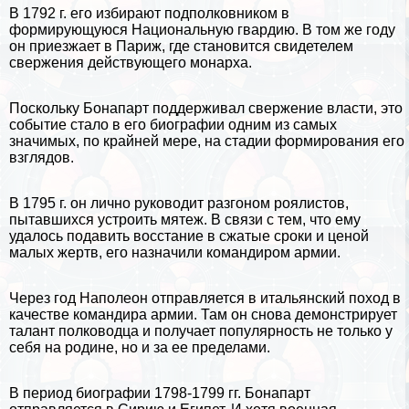
В 1792 г. его избирают подполковником в
формирующуюся Национальную гвардию. В том же году
он приезжает в
Париж
, где становится свидетелем
свержения действующего монарха.
Поскольку Бонапарт поддерживал свержение власти, это
событие стало в его биографии одним из самых
значимых, по крайней мере, на стадии формирования его
взглядов.
В 1795 г. он лично руководит разгоном роялистов,
пытавшихся устроить мятеж. В связи с тем, что ему
удалось подавить восстание в сжатые сроки и ценой
малых жертв, его назначили комaндиром армии.
Через год Наполеон отправляется в итальянский поход в
качестве комaндира армии. Там он снова демонстрирует
талант полководца и получает популярность не только у
себя на родине, но и за ее пределами.
В период биографии 1798-1799 гг. Бонапарт