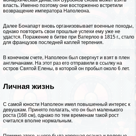
власть. Именно поэтому они восторженно встретили
возвращение императора Наполеона.
Далее Бонапарт вновь организовывает военные походы,
однако повторить свои прошлые успехи ему уже не
удастся. Поражение в битве при Ватерлоо в 1815 г., стало
для французов последней каплей терпения.
В конечном счете, Наполеон был свергнут и взят в плен
англичанами. На этот раз его отправили в ссылку на
остров Святой Елены, в которой он пробыл около 6 лет.
Личная жизнь
С самой юности Наполеон имел повышенный интерес к
дeвyшкам. Принято полагать, что он был маленького
роста (168 см), однако по тем временам такой рост
считался вполне нормальным.
Помимо этого, у него была хорошая осанка и волевые