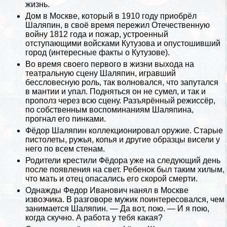
жизнь.
Дом в Москве, который в 1910 году приобрёл
Шаляпин, в своё время пережил Отечественную
войну 1812 года и пожар, устроенный
отступающими войсками Кутузова и опустошивший
город (
интересные факты о Кутузове
).
Во время своего первого в жизни выхода на
театральную сцену Шаляпин, игравший
бессловесную роль, так волновался, что запутался
в мантии и упал. Подняться он не сумел, и так и
прополз через всю сцену. Разъярённый режиссёр,
по собственным воспоминаниям Шаляпина,
прогнал его пинками.
Фёдор Шаляпин коллекционировал оружие. Старые
пистолеты, ружья, копья и другие образцы висели у
него по всем стенам.
Родители крестили Фёдора уже на следующий день
после появления на свет. Ребенок был таким хилым,
что мать и отец опасались его скорой cмepти.
Однажды Федор Иванович нанял в Москве
извозчика. В разговоре мужик поинтересовался, чем
занимается Шаляпин. — Да вот, пою. — И я пою,
когда скучно. А работа у тебя какая?