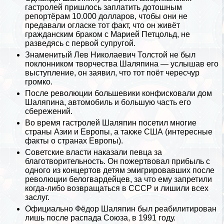
гастролей пришлось заплатить дотошным
репортёрам 10.000 долларов, чтобы они не
предавали огласке тот факт, что он живёт
гражданским бpaком с Марией Петцольд, не
разведясь с первой супругой.
Знаменитый Лев Николаевич Толстой не был
поклонником творчества Шаляпина — услышав его
выступление, он заявил, что тот поёт чересчур
громко.
После революции большевики конфисковали дом
Шаляпина, автомобиль и большую часть его
сбережений.
Во время гастролей Шаляпин посетил многие
страны Азии и Европы, а также США (
интересные
факты о странах Европы
).
Советские власти наказали певца за
благотворительность. Он пожертвовал прибыль с
одного из концертов детям эмигрировавших после
революции белогвардейцев, за что ему запретили
когда-либо возвращаться в СССР и лишили всех
заслуг.
Официально Фёдор Шаляпин был реабилитирован
лишь после распада Союза, в 1991 году.