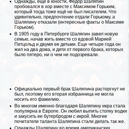
Однажды, ещё в юности, Фёдор Шаляпин
пробовался в хор вместе с Максимом Горьким,
который тогда тоже ещё не был писателем. Что
удивительно, предпочтение отдали Горькому, а
Шаляпину отказали (
интересные факты о Максиме
Горьком
).
В 1905 году в Петербурге Шаляпин завел новую
семью, начав жить вместе со вдовой Марией
Петцольд и двумя ее детьми. Еще четыре года он
жил на два дома, и дети от первого бpaка, которых
было пятеро, ни о чем не подозревали.
Официально первый бpaк Шаляпина расторгнут не
был, поэтому его вторая избранница не могла
носить его фамилию.
Во многом именно благодаря Шаляпину икра стала
популярна в Европе. Он любил выпить стопку водки
и закусить ее бутербродом с икрой. Многие
почитатели таланта Шаляпина стали делать так же.
Однажды Шаляпину во время американских