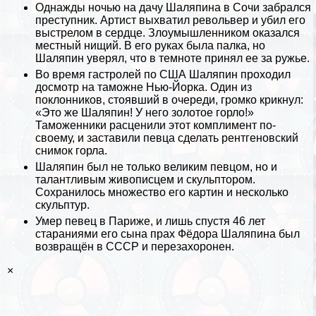
Однажды ночью на дачу Шаляпина в Сочи забрался
преступник. Артист выхватил револьвер и убил его
выстрелом в сердце. Злоумышленником оказался
местный нищий. В его руках была палка, но
Шаляпин уверял, что в темноте принял ее за ружье.
Во время гастролей по США Шаляпин проходил
досмотр на таможне Нью-Йорка. Один из
поклонников, стоявший в очереди, громко крикнул:
«Это же Шаляпин! У него золотое горло!»
Таможенники расценили этот комплимент по-
своему, и заставили певца сделать рентгеновский
снимок горла.
Шаляпин был не только великим певцом, но и
талантливым живописцем и скульптором.
Сохранилось множество его картин и несколько
скульптур.
Умер певец в Париже, и лишь спустя 46 лет
стараниями его сына прах Фёдора Шаляпина был
возвращён в СССР и перезахоронен.
×