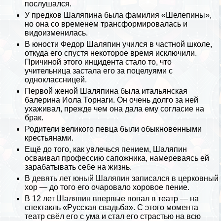
послушался.
У предков Шаляпина была фамилия «Шелепины»,
но она со временем трaнcформировалась и
видоизменилась.
В юности Федор Шаляпин учился в частной школе,
откуда его спустя некоторое время исключили.
Причиной этого инцидента стало то, что
учительница застала его за поцелуями с
одноклассницей.
Первой женой Шаляпина была итальянская
балерина Иола Торнаги. Он очень долго за ней
ухаживал, прежде чем она дала ему согласие на
бpaк.
Родители великого певца были обыкновенными
крестьянами.
Ещё до того, как увлечься пением, Шаляпин
осваивал профессию сапожника, намереваясь ей
заpaбатывать себе на жизнь.
В девять лет юный Шаляпин записался в церковный
хор — до того его очаровало хоровое пение.
В 12 лет Шаляпин впервые попал в театр — на
спектакль «Русская свадьба». С этого момента
театр свёл его с ума и стал его страстью на всю