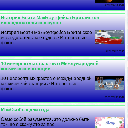
27 06 2026 11:50:38
История Боати МакБоутфейса Британское
исследовательское судно
История Боати МакБоутфейса Британское
исследовательское судно > Интересные
факты...
26 06 2026 5:26:57
10 невероятных фактов о Международной
космической станции
10 невероятных фактов о Международной
космической станции > Интересные
факты...
25 06 2026 18:39:49
МайОсобые дни года
Само собой разумеется, это должно быть
так, но я скажу это за вас...