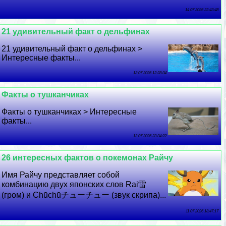
14 07 2026 22:43:48
21 удивительный факт о дельфинах
21 удивительный факт о дельфинах >
Интересные факты...
13 07 2026 12:28:34
Факты о тушканчиках
Факты о тушканчиках > Интересные
факты...
12 07 2026 23:34:22
26 интересных фактов о покемонах Райчу
Имя Райчу представляет собой
комбинацию двух японских слов Rai雷
(гром) и Chūchūチューチュー (звук скрипа)...
11 07 2026 18:47:17