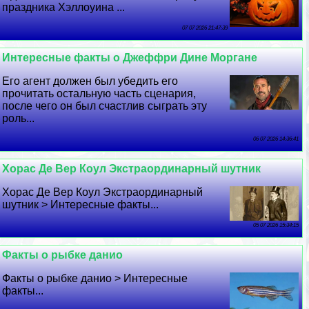
праздника Хэллоуина ...
07 07 2026 21:47:39
Интересные факты о Джеффри Дине Моргане
Его агент должен был убедить его
прочитать остальную часть сценария,
после чего он был счастлив сыграть эту
роль...
06 07 2026 14:36:41
Хорас Де Вер Коул Экстраординарный шутник
Хорас Де Вер Коул Экстраординарный
шутник > Интересные факты...
05 07 2026 15:34:15
Факты о рыбке данио
Факты о рыбке данио > Интересные
факты...