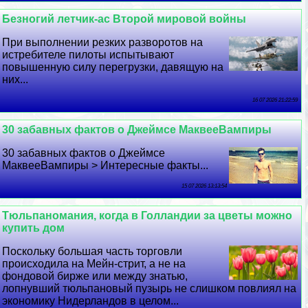
Безногий летчик-ас Второй мировой войны
При выполнении резких разворотов на
истребителе пилоты испытывают
повышенную силу перегрузки, давящую на
них...
16 07 2026 21:22:59
30 забавных фактов о Джеймсе МаквееВампиры
30 забавных фактов о Джеймсе
МаквееВампиры > Интересные факты...
15 07 2026 13:13:54
Тюльпаномания, когда в Голландии за цветы можно
купить дом
Поскольку большая часть торговли
происходила на Мейн-стрит, а не на
фондовой бирже или между знатью,
лопнувший тюльпановый пузырь не слишком повлиял на
экономику Нидерландов в целом...