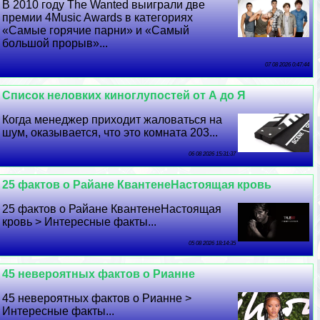
В 2010 году The Wanted выиграли две
премии 4Music Awards в категориях
«Самые горячие парни» и «Самый
большой прорыв»...
07 08 2026 0:47:44
Список неловких киноглупостей от А до Я
Когда менеджер приходит жаловаться на
шум, оказывается, что это комната 203...
06 08 2026 15:31:37
25 фактов о Райане КвантенеНастоящая кровь
25 фактов о Райане КвантенеНастоящая
кровь > Интересные факты...
05 08 2026 18:14:35
45 невероятных фактов о Рианне
45 невероятных фактов о Рианне >
Интересные факты...