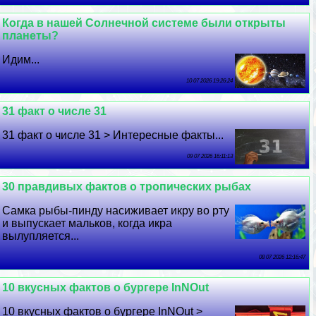
Когда в нашей Солнечной системе были открыты
планеты?
Идим...
10 07 2026 19:26:24
31 факт о числе 31
31 факт о числе 31 > Интересные факты...
09 07 2026 16:11:13
30 правдивых фактов о тропических рыбах
Самка рыбы-пинду насиживает икру во рту
и выпускает мальков, когда икра
вылупляется...
08 07 2026 12:16:47
10 вкусных фактов о бургере InNOut
10 вкусных фактов о бургере InNOut >