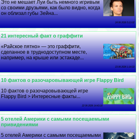
Это не мешает Луи быть немного игривым
со своими друзьями, как было видно, когда
он облизал губы Зейна...
24 06 2026 5:13:32
21 интересный факт о граффити
«Райское пятно» — это граффити,
сделанное в труднодоступном месте,
например, на крыше или эстакаде...
23 06 2026 1:14:33
10 фактов о разочаровывающей игре Flappy Bird
10 фактов о разочаровывающей игре
Flappy Bird > Интересные факты...
22 06 2026 14:43:18
5 отелей Америки с самыми посещаемыми
привидениями
5 отелей Америки с самыми посещаемыми