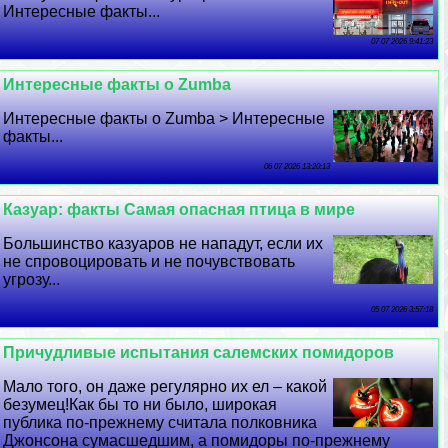
Интересные факты...
07 07 2026 9:41:23
Интересные факты о Zumba
Интересные факты о Zumba > Интересные
факты...
06 07 2026 13:20:13
Казуар: факты Самая опасная птица в мире
Большинство казуаров не нападут, если их
не спровоцировать и не почувствовать
угрозу...
05 07 2026 3:57:18
Причудливые испытания салемских помидоров
Мало того, он даже регулярно их ел – какой
безумец!Как бы то ни было, широкая
публика по-прежнему считала полковника
Джонсона cyмacшедшим, а помидоры по-прежнему