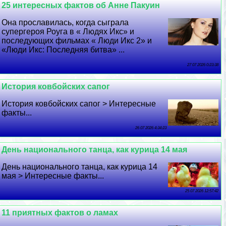
25 интересных фактов об Анне Пакуин
Она прославилась, когда сыграла
супергероя Роуга в « Людях Икс» и
последующих фильмах « Люди Икс 2» и
«Люди Икс: Последняя битва» ...
27 07 2026 0:23:38
История ковбойских сапог
История ковбойских сапог > Интересные
факты...
26 07 2026 4:34:23
День национального танца, как курица 14 мая
День национального танца, как курица 14
мая > Интересные факты...
25 07 2026 12:57:42
11 приятных фактов о ламах