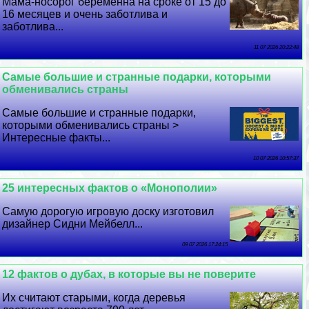
Мама-носорог беременна на сроке от 15 до
16 месяцев и очень заботлива и
заботлива...
11 07 2026 20:22:48
Самые большие и странные подарки, которыми
обменивались страны
Самые большие и странные подарки,
которыми обменивались страны >
Интересные факты...
10 07 2026 10:57:37
25 интересных фактов о «Монополии»
Самую дорогую игровую доску изготовил
дизайнер Сидни Мейбелл...
09 07 2026 17:24:15
12 фактов о дубах, в которые вы не поверите
Их считают старыми, когда деревья