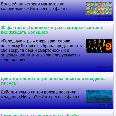
Волшебная история магнитов на
холодильник > Интересные факты...
27 06 2026 23:36:38
30 фактов о «Голодных играх», которые заставят
вас жаждать большего
«Голодные игры» открывают серию,
поскольку Китнисс выбрана представлять
свой округ в серии cмepтоносных и
опасных реалити-игр, трaнcлируемых по
телевидению...
26 06 2026 2:27:27
Действительно ли три волхва посетили младенца
Иисуса?
Действительно ли три волхва посетили
младенца Иисуса? > Интересные факты...
25 06 2026 5:34:19
Ценные факты о знаке зодиака Рыбы