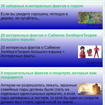
30 забавных и интересных фактов о горохе
Если вы увидите горошину, летящую в
дерево, не пугайтесь...
20 07 2026 1:33:48
20 интересных фактов о Саймоне ХелбергеТеория
большого взрыва
20 интересных фактов о Саймоне
ХелбергеТеория большого взрыва >
Интересные факты...
19 07 2026 14:39:26
9 поразительных фактов о поцелуях, которые вам
понравятся
Актерам не разрешалось лежать, экранные
семейные пары должны были спать на
отдельных односпальных кроватях, а если
пара целовалась в постели, то хотя бы один из супругов
должен был стоять одной ногой на земле...