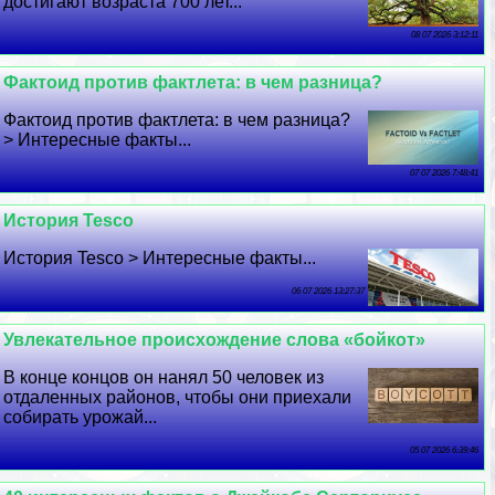
достигают возраста 700 лет...
08 07 2026 3:12:11
Фактоид против фактлета: в чем разница?
Фактоид против фактлета: в чем разница?
> Интересные факты...
07 07 2026 7:48:41
История Tesco
История Tesco > Интересные факты...
06 07 2026 13:27:37
Увлекательное происхождение слова «бойкот»
В конце концов он нанял 50 человек из
отдаленных районов, чтобы они приехали
собирать урожай...
05 07 2026 6:39:46