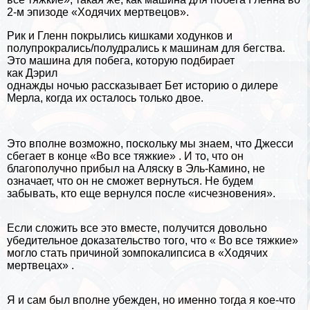
2-м эпизоде ​​«Ходячих мертвецов».
Рик и Гленн покрылись кишками ходунков и
полупрокрались/полудрались к машинам для бегства.
Это машина для побега, которую подбирает
как Дэрил
однажды ночью рассказывает Бет историю о дилере
Мерла, когда их осталось только двое.
Это вполне возможно, поскольку мы знаем, что Джесси
сбегает в конце
«Во все тяжкие»
. И то, что он
благополучно прибыл на
Аляску
в Эль-Камино, не
означает, что он не сможет вернуться. Не будем
забывать, кто еще вернулся после «исчезновения».
Если сложить все это вместе, получится довольно
убедительное доказательство того, что « Во все тяжкие»
могло стать причиной зомпокалипсиса в «Ходячих
мертвецах» .
Я и сам был вполне убежден, но именно тогда я кое-что