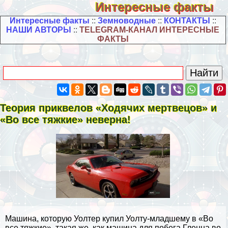
Интересные факты
Интересные факты
::
Земноводные
::
КОНТАКТЫ
::
НАШИ АВТОРЫ
::
TELEGRAM-КАНАЛ ИНТЕРЕСНЫЕ
ФАКТЫ
Теория приквелов «Ходячих мертвецов» и
«Во все тяжкие» неверна!
Машина, которую Уолтер купил Уолту-младшему в «Во
все тяжкие», такая же, как машина для побега Гленна во