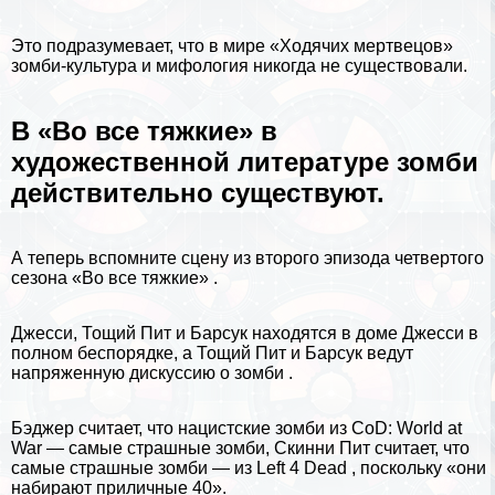
Это подразумевает, что в мире
«Ходячих мертвецов»
зомби-культура и мифология никогда не существовали.
В «Во все тяжкие» в
художественной литературе зомби
действительно существуют.
А теперь вспомните сцену из второго эпизода четвертого
сезона «Во все тяжкие» .
Джесси, Тощий Пит и Барсук находятся в доме Джесси в
полном беспорядке, а Тощий Пит и Барсук ведут
напряженную дискуссию о
зомби
.
Бэджер считает, что нацистские зомби из CoD: World at
War — самые страшные зомби, Скинни Пит считает, что
самые страшные зомби — из Left 4 Dead , поскольку «они
набирают приличные 40».