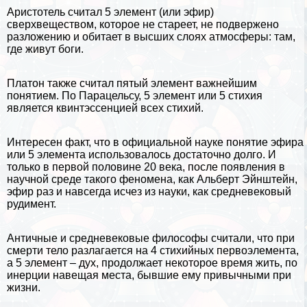
Аристотель считал 5 элемент (или эфир)
сверхвеществом, которое не стареет, не подвержено
разложению и обитает в высших слоях атмосферы: там,
где живут боги.
Платон
также считал пятый элемент важнейшим
понятием. По Парацельсу, 5 элемент или 5 стихия
является квинтэссенцией всех стихий.
Интересен факт, что в официальной науке понятие эфира
или 5 элемента использовалось достаточно долго. И
только в первой половине 20 века, после появления в
научной среде такого феномена, как
Альберт Эйнштейн
,
эфир раз и навсегда исчез из науки, как средневековый
рудимент.
Античные и средневековые философы считали, что при
cмepти тело разлагается на 4 стихийных первоэлемента,
а 5 элемент – дух, продолжает некоторое время жить, по
инерции навещая места, бывшие ему привычными при
жизни.