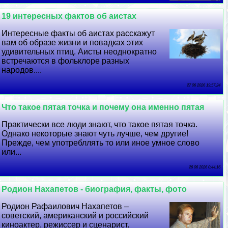
19 интересных фактов об аистах
Интересные факты об аистах расскажут
вам об образе жизни и повадках этих
удивительных птиц. Аисты неоднократно
встречаются в фольклоре разных
народов....
27 06 2026 19:57:24
Что такое пятая точка и почему она именно пятая
Пpaктически все люди знают, что такое пятая точка.
Однако некоторые знают чуть лучше, чем другие!
Прежде, чем употрeбллять то или иное умное слово
или...
26 06 2026 0:44:16
Родион Нахапетов - биография, факты, фото
Родион Рафаилович Нахапетов –
советский, американский и российский
киноактер, режиссер и сценарист.