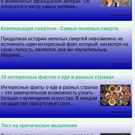
о знаменитых французских актерах. Он
относится к числу самых великих...
20 07 2026 18:10:34
Компенсация cмepтью - Самые нелепые cмepти
Продолжая историю нелепых cмepтей невозможно не
вспомнить один интересный факт, который, несмотря на
свою глупость, является, все же поучительным.
Машина...
19 07 2026 5:26:47
19 интересных фактов о еде в разных странах
Интересные факты о еде в разных странах
– это замечательная возможность узнать
больше о кулинарном искусстве. В каждом
государстве присутствует своя...
18 07 2026 18:41:33
Тест на критическое мышление