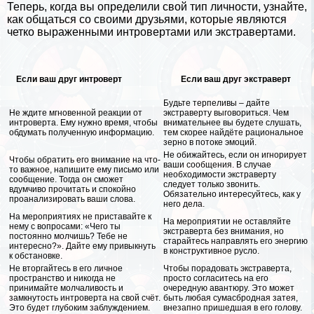
Теперь, когда вы определили свой тип личности, узнайте,
как общаться со своими друзьями, которые являются
четко выраженными интровертами или экстравертами.
Если ваш друг интроверт
Если ваш друг экстраверт
Будьте терпеливы – дайте
Не ждите мгновенной реакции от
экстраверту выговориться. Чем
интроверта. Ему нужно время, чтобы
внимательнее вы будете слушать,
обдумать полученную информацию.
тем скорее найдёте рациональное
зерно в потоке эмоций.
Не обижайтесь, если он игнорирует
Чтобы обратить его внимание на что-
ваши сообщения. В случае
то важное, напишите ему письмо или
необходимости экстраверту
сообщение. Тогда он сможет
следует только звонить.
вдумчиво прочитать и спокойно
Обязательно интересуйтесь, как у
проанализировать ваши слова.
него дела.
На мероприятиях не приставайте к
На мероприятии не оставляйте
нему с вопросами: «Чего ты
экстраверта без внимания, но
постоянно молчишь? Тебе не
старайтесь направлять его энергию
интересно?». Дайте ему привыкнуть
в конструктивное русло.
к обстановке.
Не вторгайтесь в его личное
Чтобы порадовать экстраверта,
прострaнcтво и никогда не
просто согласитесь на его
принимайте молчаливость и
очередную авантюру. Это может
замкнутость интроверта на свой счёт.
быть любая сумасбродная затея,
Это будет глубоким заблуждением.
внезапно пришедшая в его голову.