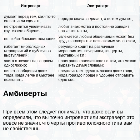
Интроверт
Экстраверт
думает перед тем, как что-то
нередко сначала делает, а потом думает;
сказать или сделать;
не стремится увеличивать
любит знакомства и постоянно заводит
круг своего общения;
новые контакты;
увлекается любым общением и может без
не любит большие компании;
труда заговорить с незнакомым человеком;
избегает многолюдных
регулярно ходит на различные
мероприятий и публичных
мероприятия: вечеринки, концерты,
выступлений;
выставки, и т.п.;
часто отвечает на вопросы
пространно рассказывает о том, что можно
односложно;
выразить двумя словами;
пишет сообщения даже
предпочитает сделать звонок даже тогда,
тогда, когда легче и быстрее
когда гораздо проще и удобнее отправить
позвонить.
одно смс.
Амбиверты
При всем этом следует понимать, что даже если вы
определили, что вы точно интроверт или экстраверт, это
вовсе не значит, что черты противоположного типа вам
не свойственны.