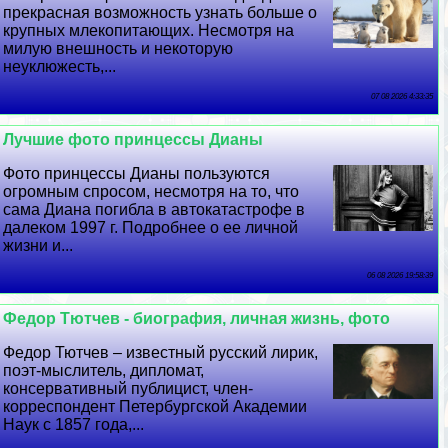
прекрасная возможность узнать больше о
крупных млекопитающих. Несмотря на
милую внешность и некоторую
неуклюжесть,...
07 08 2026 4:33:35
Лучшие фото принцессы Дианы
Фото принцессы Дианы пользуются
огромным спросом, несмотря на то, что
сама Диана погибла в автокатастрофе в
далеком 1997 г. Подробнее о ее личной
жизни и...
06 08 2026 19:58:39
Федор Тютчев - биография, личная жизнь, фото
Федор Тютчев – известный русский лирик,
поэт-мыслитель, дипломат,
консервативный публицист, члeн-
корреспондент Петербургской Академии
Наук с 1857 года,...