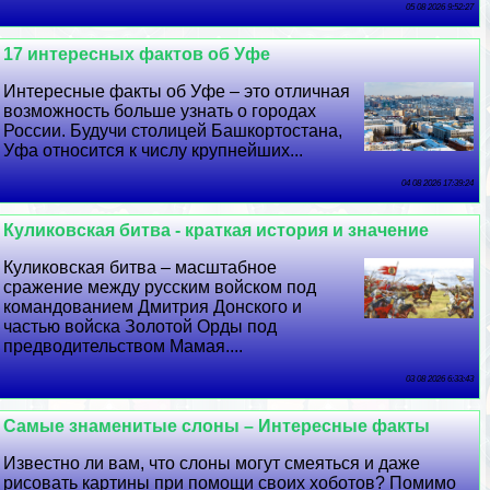
05 08 2026 9:52:27
17 интересных фактов об Уфе
Интересные факты об Уфе – это отличная
возможность больше узнать о городах
России. Будучи столицей Башкортостана,
Уфа относится к числу крупнейших...
04 08 2026 17:39:24
Куликовская битва - краткая история и значение
Куликовская битва – масштабное
сражение между русским войском под
комaндованием Дмитрия Донского и
частью войска Золотой Орды под
предводительством Мамая....
03 08 2026 6:33:43
Самые знаменитые слоны – Интересные факты
Известно ли вам, что слоны могут смеяться и даже
рисовать картины при помощи своих хоботов? Помимо