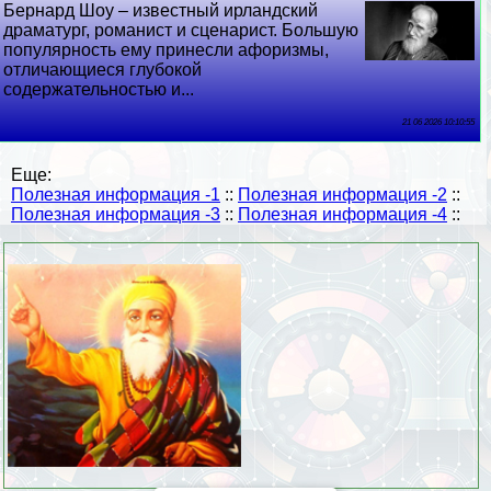
Бернард Шоу – известный ирландский
драматург, романист и сценарист. Большую
популярность ему принесли афоризмы,
отличающиеся глубокой
содержательностью и...
21 06 2026 10:10:55
Еще:
Полезная информация -1
::
Полезная информация -2
::
Полезная информация -3
::
Полезная информация -4
::