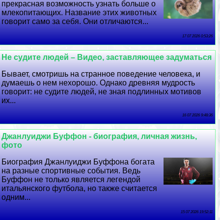
прекрасная возможность узнать больше о
млекопитающих. Название этих животных
говорит само за себя. Они отличаются...
17 07 2026 0:53:26
Не судите людей – Видео, заставляющее задуматься
Бывает, смотришь на странное поведение человека, и
думаешь о нем нехорошо. Однако древняя мудрость
говорит: не судите людей, не зная подлинных мотивов
их...
16 07 2026 9:48:36
Джанлуиджи Буффон - биография, личная жизнь,
фото
Биография Джанлуиджи Буффона богата
на разные спортивные события. Ведь
Буффон не только является легендой
итальянского футбола, но также считается
одним...
15 07 2026 19:52:11