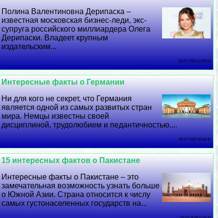
Полина Валентиновна Дерипаска –
известная московская бизнес-леди, экс-
супруга российского миллиардера Олега
Дерипаски. Владеет крупным
издательским...
09 07 2026 22:59:16
Интересные факты о Германии
Ни для кого не секрет, что Германия
является одной из самых развитых стран
мира. Немцы известны своей
дисциплиной, трудолюбием и педантичностью....
08 07 2026 18:44:30
15 интересных фактов о Пакистане
Интересные факты о Пакистане – это
замечательная возможность узнать больше
о Южной Азии. Страна относится к числу
самых густонаселенных государств на...
07 07 2026 0:19:32