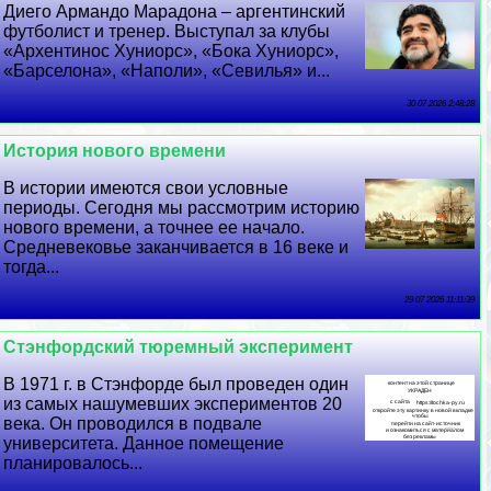
Диего Армaндо Марадона – аргентинский
футболист и тренер. Выступал за клубы
«Архентинос Хуниорс», «Бока Хуниорс»,
«Барселона», «Наполи», «Севилья» и...
30 07 2026 2:48:28
История нового времени
В истории имеются свои условные
периоды. Сегодня мы рассмотрим историю
нового времени, а точнее ее начало.
Средневековье заканчивается в 16 веке и
тогда...
29 07 2026 11:11:39
Стэнфордский тюремный эксперимент
В 1971 г. в Стэнфорде был проведен один
из самых нашумевших экспериментов 20
века. Он проводился в подвале
университета. Данное помещение
планировалось...