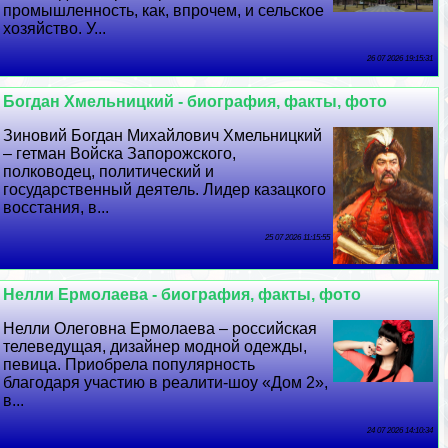
промышленность, как, впрочем, и сельское
хозяйство. У...
26 07 2026 19:15:31
Богдан Хмельницкий - биография, факты, фото
Зиновий Богдан Михайлович Хмельницкий
– гетман Войска Запорожского,
полководец, политический и
государственный деятель. Лидер казацкого
восстания, в...
25 07 2026 11:15:55
Нелли Ермолаева - биография, факты, фото
Нелли Олегoвна Ермолаева – российская
телеведущая, дизайнер модной одежды,
певица. Приобрела популярность
благодаря участию в реалити-шоу «Дом 2»,
в...
24 07 2026 14:10:34