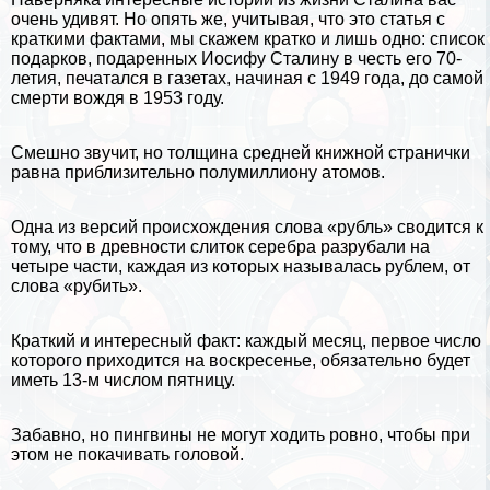
очень удивят. Но опять же, учитывая, что это статья с
краткими фактами, мы скажем кратко и лишь одно: список
подарков, подаренных
Иосифу Сталину
в честь его 70-
летия, печатался в газетах, начиная с 1949 года, до самой
cмepти вождя в 1953 году.
Смешно звучит, но толщина средней книжной странички
равна приблизительно полумиллиону атомов.
Одна из версий происхождения слова «рубль» сводится к
тому, что в древности слиток серебра разрубали на
четыре части, каждая из которых называлась рублем, от
слова «рубить».
Краткий и интересный факт: каждый месяц, первое число
которого приходится на воскресенье, обязательно будет
иметь 13-м числом пятницу.
Забавно, но
пингвины
не могут ходить ровно, чтобы при
этом не покачивать головой.