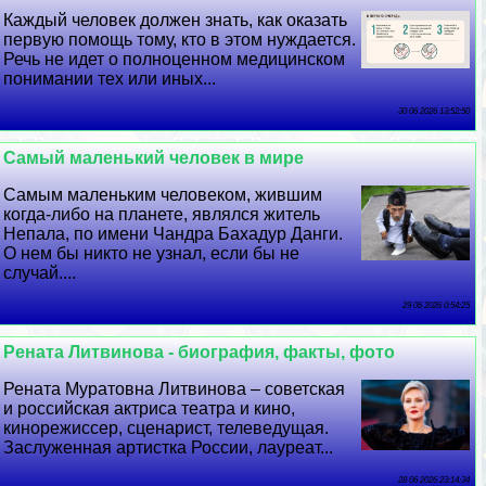
Каждый человек должен знать, как оказать
первую помощь тому, кто в этом нуждается.
Речь не идет о полноценном медицинском
понимании тех или иных...
30 06 2026 13:52:50
Самый маленький человек в мире
Самым маленьким человеком, жившим
когда-либо на планете, являлся житель
Непала, по имени Чандра Бахадур Данги.
О нем бы никто не узнал, если бы не
случай....
29 06 2026 0:54:25
Рената Литвинова - биография, факты, фото
Рената Муратовна Литвинова – советская
и российская актриса театра и кино,
кинорежиссер, сценарист, телеведущая.
Заслуженная артистка России, лауреат...
28 06 2026 23:14:34