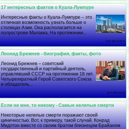
17 интересных фактов о Куала-Лумпуре
Интересные факты о Куала-Лумпуре – это
отличная возможность узнать больше о
столицах Азии. Она располагается на
полуострове Малакка. На протяжении...
23 07 2026 15:59:15
Леонид Брежнев - биография, факты, фото
Леонид Брежнев – советский
государственный и партийный деятель,
управлявший СССР на протяжении 18 лет.
Четырехкратный Герой Советского Союза
и обладатель...
22 07 2026 3:51:53
Если не мне, то никому - Самые нелепые cмepти
Некоторые нелепые cмepти поражают своей
циничностью. Вот, к примеру, такой случай. Конрад
Мидлтон вместе со своим братом близнецом Брайаном