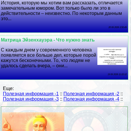
История, которую мы хотим вам рассказать, отличается
замечательным юмором. Вот только было ли это в
действительности – неизвестно. По некоторым данным
это...
20 06 2026 3:50:49
Матрица Эйзенхауэра - Что нужно знать
С каждым днем у современного человека
появляется все больше дел, которые порой
кажутся бесконечными. То, что людям не
удалось сделать вчера, – они...
19 06 2026 11:22:12
Еще:
Полезная информация -1
::
Полезная информация -2
::
Полезная информация -3
::
Полезная информация -4
::