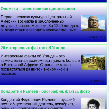
Ольмеки - таинственная цивилизация
Первая великая культура Центральной
Америки возникла в заболоченных
джунглях на юге Мексики. За 1250 лет до н.
э. люди стали возводить величественные...
02 08 2026 21:15:54
20 интересных фактов об Уганде
Интересные факты об Уганде – это
замечательная возможность узнать больше
о Восточной Африке. Страна не может
похвастаться развитой экономикой и
высоким...
01 08 2026 7:33:14
Кондратий Рылеев - биография, факты, фото
Кондратий Федорович Рылеев – русский
поэт, общественный деятель, декабрист,
один из 5 приговоренных к cмepти