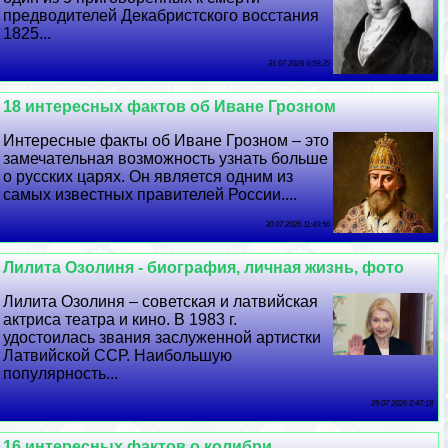
предводителей Декабристского восстания
1825...
31 07 2026 6:59:35
18 интересных фактов об Иване Грозном
Интересные факты об Иване Грозном – это
замечательная возможность узнать больше
о русских царях. Он является одним из
самых известных правителей России....
30 07 2026 11:49:56
Лилита Озолиня - биография, личная жизнь, фото
Лилита Озолиня – советская и латвийская
актриса театра и кино. В 1983 г.
удостоилась звания заслуженной артистки
Латвийской ССР. Наибольшую
популярность...
29 07 2026 2:47:18
16 интересных фактов о колибри