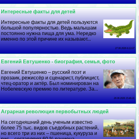
Интересные факты для детей
Интересные факты для детей пользуются
большой популярностью. Ведь малышам
постоянно нужна пища для ума. Нередко
именно по этой причине их называют...
27 06 2026 6:13:37
Евгений Евтушенко - биография, семья, фото
Евгений Евтушенко – русский поэт и
прозаик, режиссёр и сценарист, публицист,
чтец-оратор и актёр. Был номинирован на
Нобелевскую премию по литературе. За...
26 06 2026 15:46:31
Аграрная революция первобытных людей
На сегодняшний день ученым известно
более 75 тыс. видов съедобных растений,
но всего три из них – пшеница, кукуруза и
рис – составляют 60 % рациона...