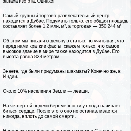
запаха изо рта. Однако!
Самый крупный торгово-развлекательный центр
находится в
Дубае
. Подумать только, его общая площадь
составляет более 1,2 млн. м², а торговая — 350 244 м².
Об этом мы писали отдельную статью, но учитывая, что
перед нами краткие факты, скажем только, что
самое
высокое здание в мире
также находится в Дубае. Его
высота равна 828 метрам.
Знаете, где были придуманы шахматы? Конечно же, в
Индии
.
Около 10% населения Земли — левши.
На четвертой недели беременности у плода начинает
биться сердце. После этого оно не останавливается
никогда, вплоть до самой cмepти.
Наверняка интересные
истории из жизни Сталина
вас