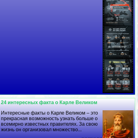
24 интересных факта о Карле Великом
Интересные факты о Карле Великом – это
прекрасная возможность узнать больше о
всемирно известных правителях. За свою
жизнь он организовал множество...