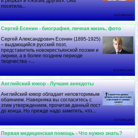
и решка» и «Жизнь других». Она
посетила...
03 07 2026 4:14:17
Сергeй Есенин - биография, личная жизнь, фото
Сергeй Александрович Есенин (1895-1925)
– выдающийся русский поэт,
представитель новокрестьянской поэзии и
лирики, а в более позднем периоде
творчества –...
02 07 2026 11:40:16
Английский юмор - Лучшие анекдоты
Английский юмор обладает неповторимым
обаянием. Наверняка вы согласитесь с
этим утверждением, прочитав данный пост
до конца. Но прежде надо заметить, что...
01 07 2026 1:28:56
Первая медицинская помощь - Что нужно знать?