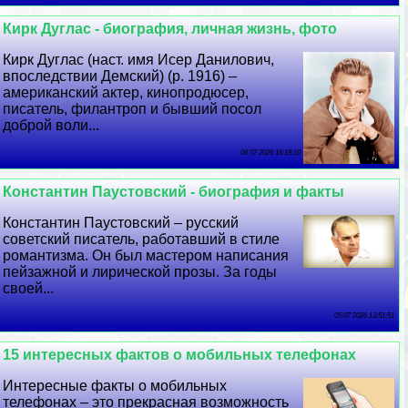
Кирк Дуглас - биография, личная жизнь, фото
Кирк Дуглас (наст. имя Исер Данилович,
впоследствии Демский) (р. 1916) –
американский актер, кинопродюсер,
писатель, филантроп и бывший посол
доброй воли...
06 07 2026 16:19:10
Константин Паустовский - биография и факты
Константин Паустовский – русский
советский писатель, работавший в стиле
романтизма. Он был мастером написания
пейзажной и лирической прозы. За годы
своей...
05 07 2026 13:51:51
15 интересных фактов о мобильных телефонах
Интересные факты о мобильных
телефонах – это прекрасная возможность