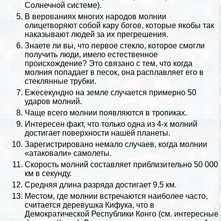
Солнечной системе
).
В верованиях многих народов молнии
олицетворяют собой кару богов, которые якобы так
наказывают людей за их прегрешения.
Знаете ли вы, что первое стекло, которое смогли
получить люди, имело естественное
происхождение? Это связано с тем, что когда
молния попадает в песок, она расплавляет его в
стеклянные трубки.
Ежесекундно на земле случается примерно 50
ударов молний.
Чаще всего молнии появляются в тропиках.
Интересен факт, что только одна из 4-х молний
достигает поверхности нашей планеты.
Зарегистрировано немало случаев, когда молнии
«атаковали»
самолеты
.
Скорость молний составляет приблизительно 50 000
км в секунду.
Средняя длина разряда достигает 9,5 км.
Местом, где молнии встречаются наиболее часто,
считается деревушка Кифука, что в
Демократической Республики Конго (см.
интересные