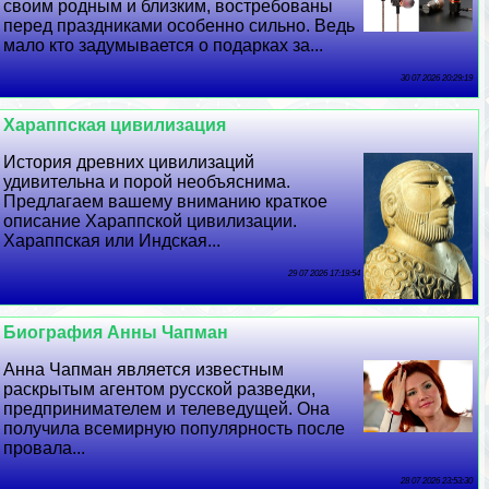
своим родным и близким, востребованы
перед праздниками особенно сильно. Ведь
мало кто задумывается о подарках за...
30 07 2026 20:29:19
Хараппская цивилизация
История древних цивилизаций
удивительна и порой необъяснима.
Предлагаем вашему вниманию краткое
описание Хараппской цивилизации.
Хараппская или Индская...
29 07 2026 17:19:54
Биография Анны Чапман
Анна Чапман является известным
раскрытым агентом русской разведки,
предпринимателем и телеведущей. Она
получила всемирную популярность после
провала...
28 07 2026 23:53:30