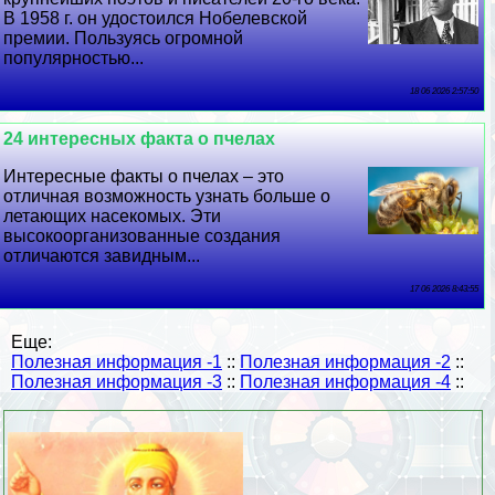
В 1958 г. он удостоился Нобелевской
премии. Пользуясь огромной
популярностью...
18 06 2026 2:57:50
24 интересных факта о пчелах
Интересные факты о пчелах – это
отличная возможность узнать больше о
летающих насекомых. Эти
высокоорганизованные создания
отличаются завидным...
17 06 2026 8:43:55
Еще:
Полезная информация -1
::
Полезная информация -2
::
Полезная информация -3
::
Полезная информация -4
::