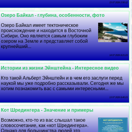
15 07 2026 2:50:12
Озеро Байкал - глубина, особенности, фото
Озеро Байкал имеет тектоническое
происхождение и находится в Восточной
Сибири. Оно является самым глубоким
озером на Земле и представляет собой
крупнейший...
14 07 2026 8:21:23
Истории из жизни Эйнштейна - Интересное видео
Кто такой Альберт Эйнштейн и в чем его заслуги перед
наукой мы уже подробно рассказывали. Сегодня же мы
хотим познакомить вас с самыми интересными...
13 07 2026 8:40:23
Кот Шредингера - Значение и примеры
Возможно, кто-то из вас слышал такое
словосочетание, как «кот Шредингера».
Однако для большинства людей это