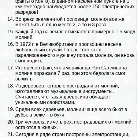
факты о Конго
). В данном населенном пункте на 1
км² ежегодно наблюдается более 150 электрических
разрядов!
Вопреки знаменитой пословице, молния все же
может бить в одно место 2, а то и 3 раза.
Каждый год на земле отмечается примерно 1,5 млрд
молний.
В 1972 г. в
Великобритании
произошел весьма
любопытный случай. После того как в
парализованного мужчину попала молния, он вновь
смог ходить.
Интересен факт, что американца Роя Салливана
молния поражала 7 раз, при этом бедолага смог
выжить.
Из деревьев, которые пострадали от молний,
изготавливают музыкальные инструменты.
Считается, что такая древесина обладает
уникальными свойствами.
Среди всех деревьев, молнии чаще всего бьют в
дубы, а реже – в буки.
Три человека из четырех, пострадавших от молний,
остаются в живых.
Сегодня в ряде стран построены электростанции,