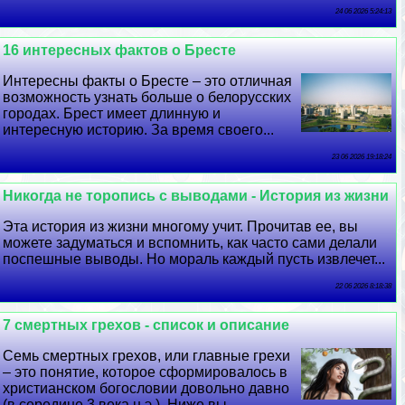
24 06 2026 5:24:13
16 интересных фактов о Бресте
Интересны факты о Бресте – это отличная
возможность узнать больше о белорусских
городах. Брест имеет длинную и
интересную историю. За время своего...
23 06 2026 19:18:24
Никогда не торопись с выводами - История из жизни
Эта история из жизни многому учит. Прочитав ее, вы
можете задуматься и вспомнить, как часто сами делали
поспешные выводы. Но мораль каждый пусть извлечет...
22 06 2026 8:18:38
7 cмepтных грехов - список и описание
Семь cмepтных грехов, или главные грехи
– это понятие, которое сформировалось в
христианском богословии довольно давно
(в середине 3 века н.э.). Ниже вы...