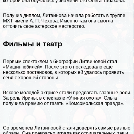
которой она обучалась у знаменитого
Олега Табакова
.
Получив диплом, Литвинова начала работать в труппе
МХТ имени А. П. Чехова. Именно там она смогла
отточить свое актерское мастерство.
Фильмы и театр
Первым спектаклем в биографии Литвиновой стал
«Мишин юбилей». После этого последовало еще
несколько постановок, в которых ей удалось проявить
себя с хорошей стороны.
Вскоре молодой актрисе стали предлагать главные роли.
За роль Ирины, в спектакле «Утиная охота», Ольга
получила премию от газеты «Комсомольская правда».
Со временем Литвиновой стали доверять самые разные
образы. Она прекрасно играла как отрицательных, так и