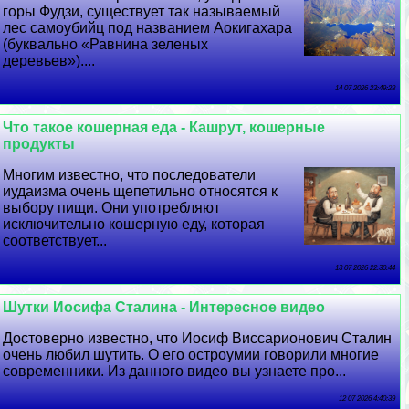
горы Фудзи, существует так называемый
лес самоубийц под названием Аокигахара
(буквально «Равнина зеленых
деревьев»)....
14 07 2026 23:49:28
Что такое кошерная еда - Кашрут, кошерные
продукты
Многим известно, что последователи
иудаизма очень щепетильно относятся к
выбору пищи. Они употрeбляют
исключительно кошерную еду, которая
соответствует...
13 07 2026 22:30:44
Шутки Иосифа Сталина - Интересное видео
Достоверно известно, что Иосиф Виссарионович Сталин
очень любил шутить. О его остроумии говорили многие
современники. Из данного видео вы узнаете про...
12 07 2026 4:40:39