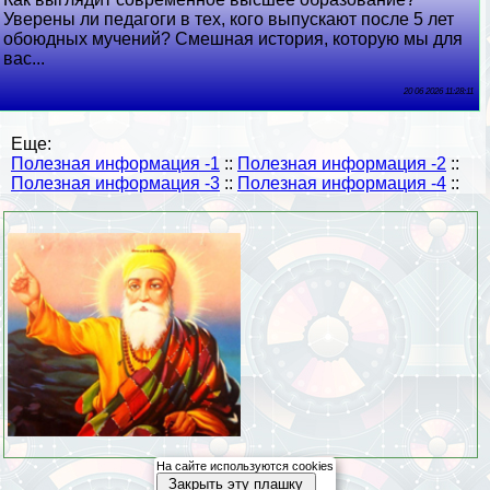
Уверены ли педагоги в тех, кого выпускают после 5 лет
обоюдных мучений? Смешная история, которую мы для
вас...
20 06 2026 11:28:11
Еще:
Полезная информация -1
::
Полезная информация -2
::
Полезная информация -3
::
Полезная информация -4
::
На сайте используются cookies
Закрыть эту плашку