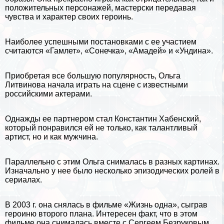
положительных персонажей, мастерски передавая
чувства
и
хаpaктер
своих героинь.
Наиболее успешными постановками с ее участием
считаются «Гамлет», «Сонечка», «Амадей» и «Ундина».
Приобретая все большую популярность, Ольга
Литвинова начала играть на сцене с известными
российскими актерами.
Однажды ее партнером стал Константин Хабенский,
который понравился ей не только, как талантливый
артист, но и как мужчина.
Параллельно с этим Ольга снималась в разных картинах.
Изначально у нее было несколько эпизодических ролей в
сериалах.
В 2003 г. она снялась в фильме «Жизнь одна», сыграв
героиню второго плана. Интересен факт, что в этом
фильме она снималась вместе с Сергеем Безруковым.