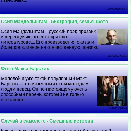
известных...
23 06 2026 20:31:57
Осип Maндельштам - биография, семья, фото
Осип Maндельштам – русский поэт, прозаик
и переводчик, эссеист, критик и
литературовед. Его произведения оказали
большое влияние на отечественную поэзию...
22 06 2026 4:58:15
Фото Макса Барских
Молодой и уже такой популярный Макс
Барских – это известный всем молодым
людям певец. Он по-настоящему очень
способный парень, который не только
исполняет...
21 06 2026 20:42:48
Случай в самолете - Смешные истории
Как выглядит современное высшее образование?