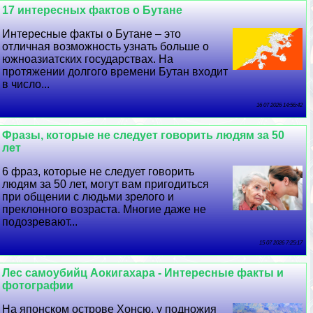
17 интересных фактов о Бутане
Интересные факты о Бутане – это
отличная возможность узнать больше о
южноазиатских государствах. На
протяжении долгого времени Бутан входит
в число...
16 07 2026 14:56:42
Фразы, которые не следует говорить людям за 50
лет
6 фраз, которые не следует говорить
людям за 50 лет, могут вам пригодиться
при общении с людьми зрелого и
преклонного возраста. Многие даже не
подозревают...
15 07 2026 7:25:17
Лес самоубийц Аокигахара - Интересные факты и
фотографии
На японском острове Хонсю, у подножия