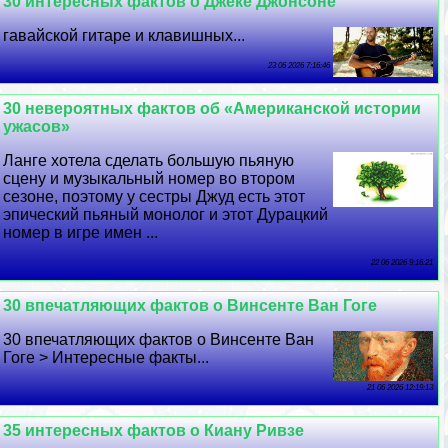
30 интересных фактов о Джеке Джонсоне
гавайской гитаре и клавишных...
23 06 2026 7:16:46
30 невероятных фактов об «Американской истории
ужасов»
Ланге хотела сделать большую пьяную
сцену и музыкальный номер во втором
сезоне, поэтому у сестры Джуд есть этот
эпический пьяный монолог и этот Дypaцкий
номер в игре имен ...
22 06 2026 9:16:21
30 впечатляющих фактов о Винсенте Ван Гоге
30 впечатляющих фактов о Винсенте Ван
Гоге > Интересные факты...
21 06 2026 12:19:13
35 интересных фактов о Киану Ривзе