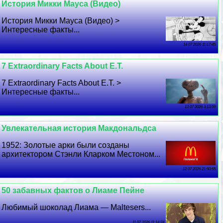
История Микки Мауса (Видео)
История Микки Мауса (Видео) >
Интересные факты...
14 07 2026 11:17:45
7 Extraordinary Facts About E.T.
7 Extraordinary Facts About E.T. >
Интересные факты...
13 07 2026 3:13:59
Увлекательная история Макдональдса
1952: Золотые арки были созданы
архитектором Стэнли Кларком Местоном...
12 07 2026 21:50:55
50 забавных фактов о Лиаме Пейне
Любимый шоколад Лиама — Maltesers...
11 07 2026 11:14:24