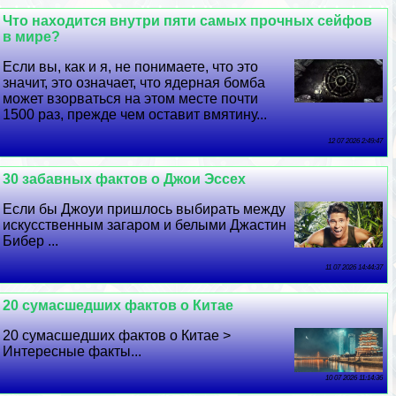
Что находится внутри пяти самых прочных сейфов
в мире?
Если вы, как и я, не понимаете, что это
значит, это означает, что ядерная бомба
может взорваться на этом месте почти
1500 раз, прежде чем оставит вмятину...
12 07 2026 2:49:47
30 забавных фактов о Джои Эссех
Если бы Джоуи пришлось выбирать между
искусственным загаром и белыми Джастин
Бибер ...
11 07 2026 14:44:37
20 cyмacшедших фактов о Китае
20 cyмacшедших фактов о Китае >
Интересные факты...
10 07 2026 11:14:36