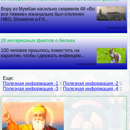
Вору из Мумбаи насильно скормили 48 «Во
все тяжкие» изначально был отклонен
HBO, Showtime и FX...
19 06 2026 17:47:25
20 интересных фактов о белках
100 человек пришлось поместить на
карантин, чтобы сдержать инфекцию...
18 06 2026 14:50:40
Еще:
Полезная информация -1
::
Полезная информация -2
::
Полезная информация -3
::
Полезная информация -4
::