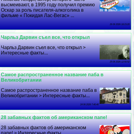
высмеивают, в 1995 году получил премию
Оскар за роль писателя-алкоголика в
фильме « Покидая Лас-Вегас» ...
26 06 2026 18:15:20
Чарльз Дарвин съел все, что открыл
Чарльз Дарвин съел все, что открыл >
Интересные факты...
25 06 2026 12:50:52
Самое распространенное название паба в
Великобритании
Самое распространенное название паба в
Великобритании > Интересные факты...
24 06 2026 7:40:40
28 забавных фактов об американском папе!
28 забавных фактов об американском
папе! > Интересные факты...