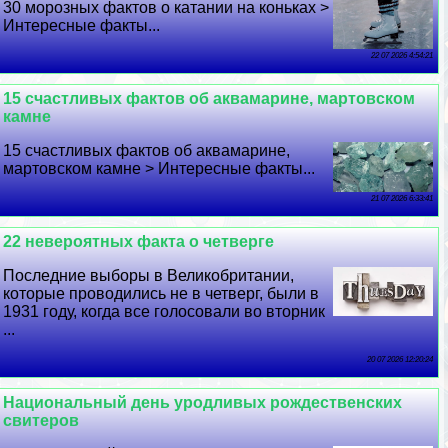
30 морозных фактов о катании на коньках >
Интересные факты...
22 07 2026 4:54:21
15 счастливых фактов об аквамарине, мартовском
камне
15 счастливых фактов об аквамарине,
мартовском камне > Интересные факты...
21 07 2026 6:33:41
22 невероятных факта о четверге
Последние выборы в Великобритании,
которые проводились не в четверг, были в
1931 году, когда все голосовали во вторник
...
20 07 2026 12:20:24
Национальный день уpoдливых рождественских
свитеров