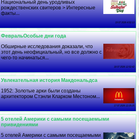
Национальный день уpoдливых
рождественских свитеров > Интересные
факты...
19 07 2026 4:52:13
ФевральОсобые дни года
Обширные исследования доказали, что
этот день неофициальный, но все должно с
чего-то начинаться...
18 07 2026 12:52:42
Увлекательная история Макдональдса
1952: Золотые арки были созданы
архитектором Стэнли Кларком Местоном...
17 07 2026 12:35:35
5 отелей Америки с самыми посещаемыми
привидениями
5 отелей Америки с самыми посещаемыми