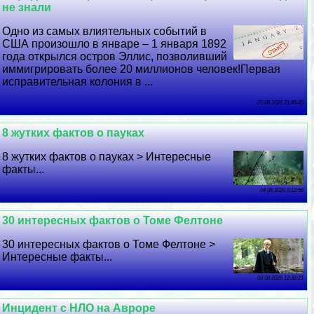
не знали
Одно из самых влиятельных событий в
США произошло в январе – 1 января 1892
года открылся остров Эллис, позволивший
иммигрировать более 20 миллионов человек!Первая
исправительная колония в ...
05 08 2026 21:49:45
8 жутких фактов о пауках
8 жутких фактов о пауках > Интересные
факты...
04 08 2026 0:12:56
30 интересных фактов о Томе Фелтоне
30 интересных фактов о Томе Фелтоне >
Интересные факты...
03 08 2026 12:32:21
Инцидент с НЛО на Авроре