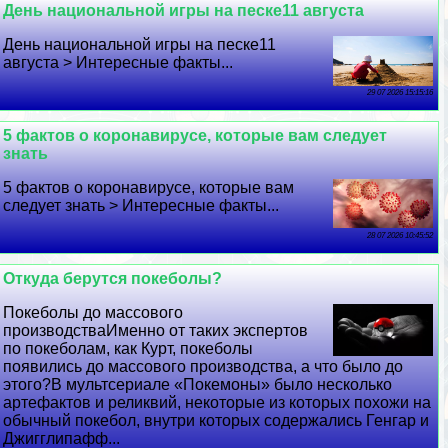
День национальной игры на песке11 августа
День национальной игры на песке11
августа > Интересные факты...
29 07 2026 15:15:16
5 фактов о коронавирусе, которые вам следует
знать
5 фактов о коронавирусе, которые вам
следует знать > Интересные факты...
28 07 2026 10:45:52
Откуда берутся покеболы?
Покеболы до массового
производстваИменно от таких экспертов
по покеболам, как Курт, покеболы
появились до массового производства, а что было до
этого?В мультсериале «Покемоны» было несколько
артефактов и реликвий, некоторые из которых похожи на
обычный покебол, внутри которых содержались Генгар и
Джигглипафф...