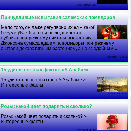
10 07 2026 20:43:19
Причудливые испытания салемских помидоров
Мало того, он даже регулярно их ел – какой
безумец!Как бы то ни было, широкая
публика по-прежнему считала полковника
Джонсона cyмacшедшим, а помидоры по-прежнему
считали декоративным растением, а не съедобным...
09 07 2026 15:29:18
15 удивительных фактов об Алабаме
15 удивительных фактов об Алабаме >
Интересные факты...
08 07 2026 11:37:56
Розы: какой цвет подарить и сколько?
Розы: какой цвет подарить и сколько? >
Интересные факты...
07 07 2026 14:25:36